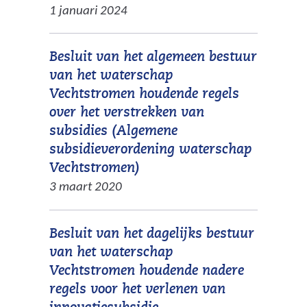
e
n
v
1 januari 2024
e
a
)
d
e
b
r
e
r
s
e
Besluit van het algemeen bestuur
r
w
i
e
van het waterschap
e
i
t
n
Vechtstromen houdende regels
w
j
e
a
over het verstrekken van
e
s
)
n
subsidies (Algemene
b
t
d
subsidieverordening waterschap
s
n
e
(
Vechtstromen)
i
a
r
v
3 maart 2020
t
a
e
e
e
r
w
r
)
e
Besluit van het dagelijks bestuur
e
w
e
van het waterschap
b
i
n
Vechtstromen houdende nadere
s
j
a
regels voor het verlenen van
i
s
n