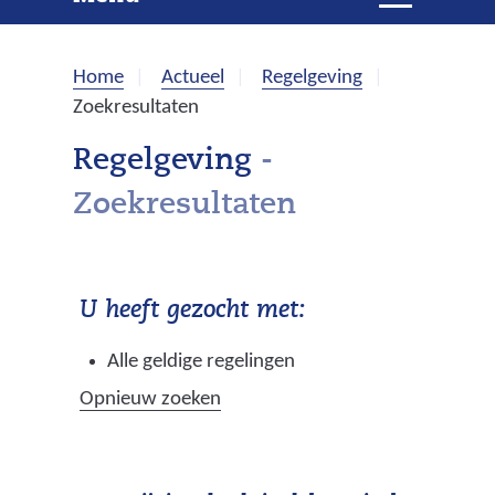
e
i
t
k
k
Home
Actueel
Regelgeving
l
e
Zoekresultaten
a
p
n
Regelgeving
-
p
Zoekresultaten
e
n
U heeft gezocht met:
Alle geldige regelingen
Opnieuw zoeken