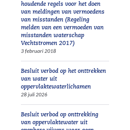
n
houdende regels voor het doen
s
j
a
van meldingen van vermoedens
i
s
n
van misstanden (Regeling
t
t
d
melden van een vermoeden van
e
n
e
misstanden waterschap
)
a
r
(
Vechtstromen 2017)
a
e
v
3 februari 2018
r
w
e
e
e
r
e
Besluit verbod op het onttrekken
b
w
n
van water uit
s
i
a
(
oppervlaktewaterlichamen
i
j
n
v
28 juli 2026
t
s
d
e
e
t
e
r
)
n
Besluit verbod op onttrekking
r
w
a
van oppervlaktewater uit
e
i
a