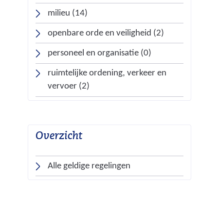
e
i
a
milieu (14)
w
t
n
e
openbare orde en veiligheid (2)
e
d
b
)
e
personeel en organisatie (0)
s
r
i
ruimtelijke ordening, verkeer en
e
t
vervoer (2)
w
e
e
)
b
s
Overzicht
i
t
Alle geldige regelingen
e
)