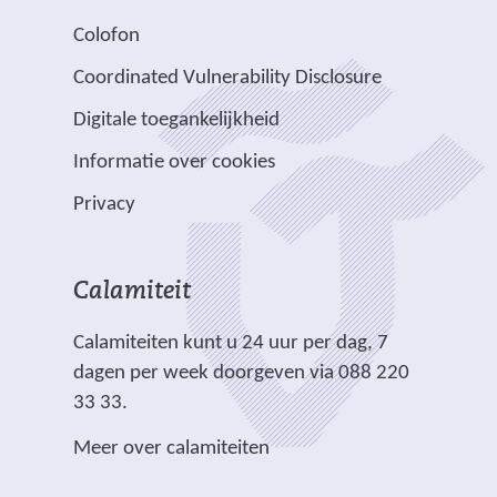
t
j
a
d
d
s
Colofon
n
n
r
e
e
i
a
v
e
Coordinated Vulnerability Disclosure
r
r
t
a
e
e
e
e
e
Digitale toegankelijkheid
r
r
n
w
w
)
e
p
Informatie over cookies
a
e
e
e
l
n
b
b
Privacy
n
i
d
s
s
a
c
e
i
i
n
h
r
t
t
Calamiteit
d
t
e
e
e
e
.
Calamiteiten kunt u 24 uur per dag, 7
w
)
)
r
dagen per week doorgeven via 088 220
e
e
33 33.
b
w
s
Meer over calamiteiten
e
i
b
t