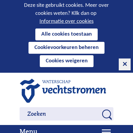
Cookies
Deze site gebruikt cookies. Meer over
cookies weten? Kllk dan op
toestaan?
Informatie over cookies
Hier
Alle cookies toestaan
kan
Cookievoorkeuren beheren
het
gebruik
Cookies weigeren
van
cookies
op
Ga
deze
naar
website
de
worden
inhoud
Zoeken
Zoeken
toegestaan
Z
of
o
geweigerd.
U
Menu