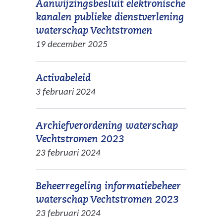
Aanwijzingsbesluit elektronische
kanalen publieke dienstverlening
(
waterschap Vechtstromen
v
19 december 2025
e
r
(
Activabeleid
w
v
3 februari 2024
i
e
j
r
s
Archiefverordening waterschap
w
t
(
Vechtstromen 2023
i
n
v
23 februari 2024
j
a
e
s
a
r
t
Beheerregeling informatiebeheer
r
w
n
(
waterschap Vechtstromen 2023
e
i
a
v
23 februari 2024
e
j