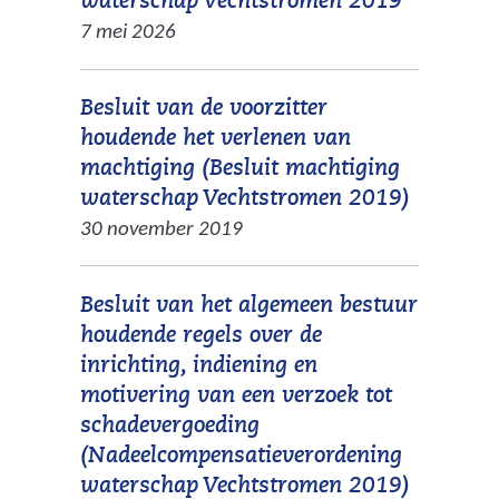
(
waterschap Vechtstromen 2019
t
a
j
e
r
v
7 mei 2026
e
n
s
w
e
e
)
d
t
e
e
r
e
n
Besluit van de voorzitter
b
n
w
r
a
houdende het verlenen van
s
a
i
e
a
machtiging (Besluit machtiging
i
n
j
w
r
(
waterschap Vechtstromen 2019)
t
d
s
e
e
v
30 november 2019
e
e
t
b
e
e
)
r
n
s
n
r
e
a
Besluit van het algemeen bestuur
i
a
w
w
a
houdende regels over de
t
n
i
e
r
inrichting, indiening en
e
d
j
b
e
motivering van een verzoek tot
)
e
s
s
e
schadevergoeding
r
t
i
n
(Nadeelcompensatieverordening
e
n
t
a
(
waterschap Vechtstromen 2019)
w
a