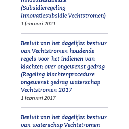
innovatiesubsidie
t
t
d
(Subsidieregeling
e
n
e
(
Innovatiesubsidie Vechtstromen)
)
a
r
v
1 februari 2021
a
e
e
r
w
r
e
Besluit van het dagelijks bestuur
e
w
e
van Vechtstromen houdende
b
i
n
regels voor het indienen van
s
j
a
klachten over ongewenst gedrag
i
s
n
(Regeling klachtenprocedure
t
t
d
ongewenst gedrag waterschap
e
n
e
(
Vechtstromen 2017
)
a
r
v
1 februari 2017
a
e
e
r
w
r
e
Besluit van het dagelijks bestuur
e
w
e
van waterschap Vechtstromen
b
i