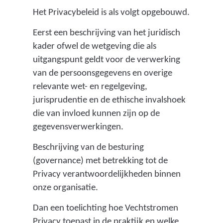
o
Het Privacybeleid is als volgt opgebouwd.
r
l
Eerst een beschrijving van het juridisch
o
kader ofwel de wetgeving die als
c
uitgangspunt geldt voor de verwerking
o
van de persoonsgegevens en overige
s
relevante wet- en regelgeving,
e
jurisprudentie en de ethische invalshoek
n
die van invloed kunnen zijn op de
s
gegevensverwerkingen.
u
Beschrijving van de besturing
s
(governance) met betrekking tot de
e
Privacy verantwoordelijkheden binnen
n
onze organisatie.
t
r
Dan een toelichting hoe Vechtstromen
i
Privacy toepast in de praktijk en welke