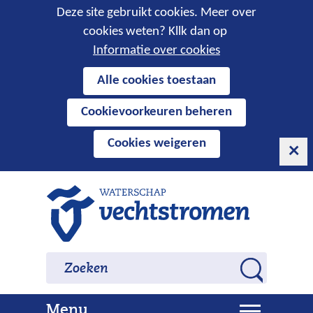
Cookies
Deze site gebruikt cookies. Meer over
cookies weten? Kllk dan op
toestaan?
Informatie over cookies
Hier
Alle cookies toestaan
kan
Cookievoorkeuren beheren
het
gebruik
Cookies weigeren
van
cookies
op
Ga
deze
naar
website
de
worden
inhoud
Zoeken
Zoeken
toegestaan
Z
of
o
geweigerd.
U
Menu