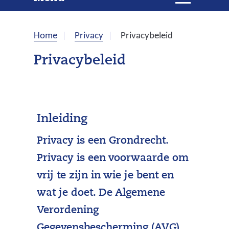
e
i
t
k
k
Home
Privacy
Privacybeleid
l
e
a
Privacybeleid
p
n
p
e
n
Inleiding
Privacy is een Grondrecht.
Privacy is een voorwaarde om
vrij te zijn in wie je bent en
wat je doet. De Algemene
Verordening
Gegevensbescherming (AVG)