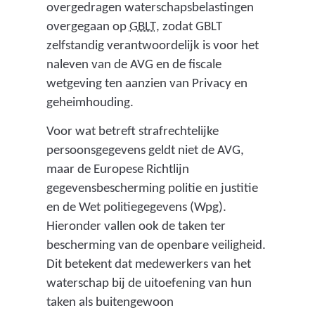
overgedragen waterschapsbelastingen
(
overgegaan op
GBLT
, zodat GBLT
g
zelfstandig verantwoordelijk is voor het
e
naleven van de AVG en de fiscale
m
wetgeving ten aanzien van Privacy en
e
geheimhouding.
e
Voor wat betreft strafrechtelijke
n
persoonsgegevens geldt niet de AVG,
s
maar de Europese Richtlijn
c
gegevensbescherming politie en justitie
h
en de Wet politiegegevens (Wpg).
a
Hieronder vallen ook de taken ter
p
bescherming van de openbare veiligheid.
p
Dit betekent dat medewerkers van het
e
waterschap bij de uitoefening van hun
l
taken als buitengewoon
i