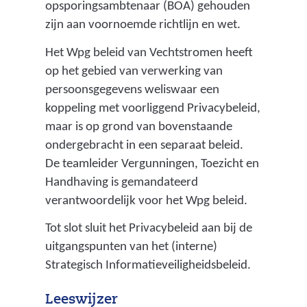
opsporingsambtenaar (BOA) gehouden
j
zijn aan voornoemde richtlijn en wet.
k
b
Het Wpg beleid van Vechtstromen heeft
e
op het gebied van verwerking van
l
persoonsgegevens weliswaar een
a
koppeling met voorliggend Privacybeleid,
s
maar is op grond van bovenstaande
t
ondergebracht in een separaat beleid.
i
De teamleider Vergunningen, Toezicht en
n
Handhaving is gemandateerd
g
verantwoordelijk voor het Wpg beleid.
k
Tot slot sluit het Privacybeleid aan bij de
a
uitgangspunten van het (interne)
n
Strategisch Informatieveiligheidsbeleid.
t
o
Leeswijzer