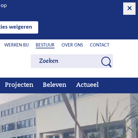
n op
ies weigeren
WERKEN BIJ
BESTUUR
OVER ONS
CONTACT
Zoeken
Zoeken
Z
o
e
Projecten
Beleven
Actueel
Ons
Uitklappen
Beleven
Uitklappen
Actueel
Uitklappen
k
werk
e
n