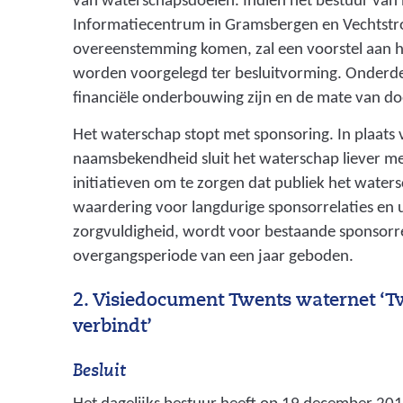
van waterschapsdoelen. Indien het bestuur van h
Informatiecentrum in Gramsbergen en Vechtstr
overeenstemming komen, zal een voorstel aan he
worden voorgelegd ter besluitvorming. Onderdee
financiële onderbouwing zijn en de mate van do
Het waterschap stopt met sponsoring. In plaats 
naamsbekendheid sluit het waterschap liever mee
initiatieven om te zorgen dat publiek het water
waardering voor langdurige sponsorrelaties en 
zorgvuldigheid, wordt voor bestaande sponsorre
overgangsperiode van een jaar geboden.
2. Visiedocument Twents waternet ‘T
verbindt’
Besluit