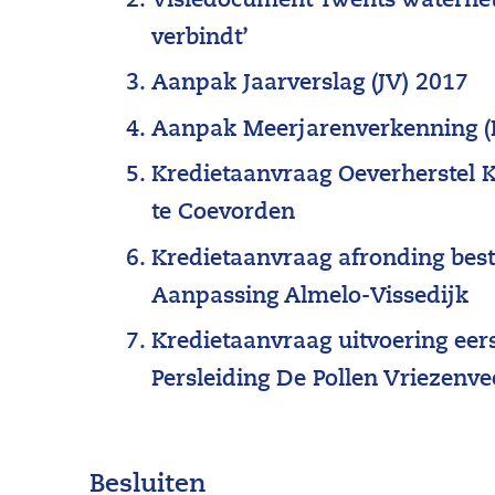
Visiedocument Twents waternet
verbindt’
Aanpak Jaarverslag (JV) 2017
Aanpak Meerjarenverkenning (
Kredietaanvraag Oeverherstel K
te Coevorden
Kredietaanvraag afronding best
Aanpassing Almelo-Vissedijk
Kredietaanvraag uitvoering eers
Persleiding De Pollen Vriezenv
Besluiten