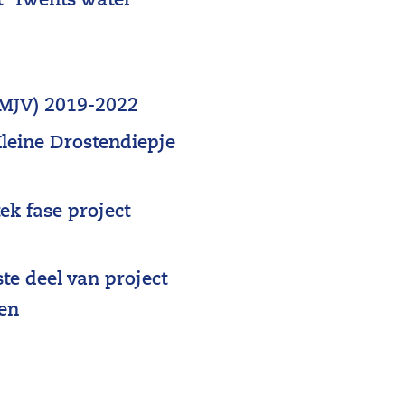
 ‘Twents water
MJV) 2019-2022
leine Drostendiepje
ek fase project
te deel van project
een