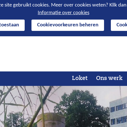
e site gebruikt cookies. Meer over cookies weten? Kllk da
Informatie over cookies
 toestaan
Cookievoorkeuren beheren
Cook
Ga
naar
de
inhoud
Loket
Ons werk