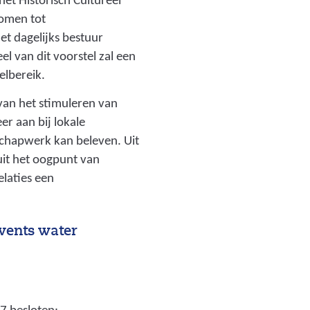
et Historisch Cultureel
omen tot
t dagelijks bestuur
l van dit voorstel zal een
elbereik.
van het stimuleren van
r aan bij lokale
schapwerk kan beleven. Uit
uit het oogpunt van
laties een
wents water