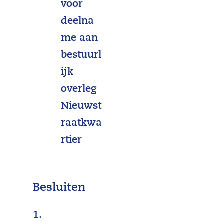
voor
g
deelna
a
me aan
n
bestuurl
g
ijk
e
overleg
n
Nieuwst
,
raatkwa
a
rtier
f
m
e
Besluiten
t
1.
i