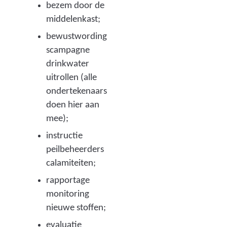
e
bezem door de
u
middelenkast;
r
bewustwording
scampagne
)
drinkwater
uitrollen (alle
ondertekenaars
doen hier aan
mee);
instructie
peilbeheerders
calamiteiten;
rapportage
monitoring
nieuwe stoffen;
evaluatie