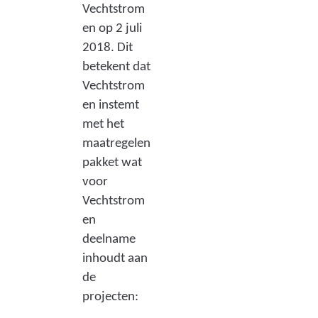
i
Vechtstrom
en op 2 juli
e
2018. Dit
h
betekent dat
o
Vechtstrom
o
en instemt
met het
r
maatregelen
t
pakket wat
b
voor
i
Vechtstrom
en
j
deelname
d
inhoudt aan
e
de
k
projecten: