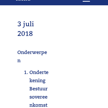
e
i
t
k
k
l
e
3 juli
a
p
n
2018
p
e
n
Onderwerpe
n
Onderte
kening
Bestuur
soveree
nkomst