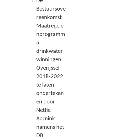
De
u
Bestuursove
d
reenkomst
s
Maatregele
nprogramm
a
a
f
drinkwater
s
winningen
Overijssel
p
2018-2022
r
te laten
a
onderteken
k
en door
Nettie
e
Aarnink
n
namens het
d
DB