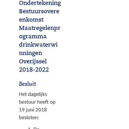
Ondertekening
n
Bestuursovere
g
enkomst
e
Maatregelenpr
n
ogramma
drinkwaterwi
e
nningen
n
Overijssel
o
2018-2022
n
d
Besluit
e
Het dagelijks
bestuur heeft op
r
19 juni 2018
h
besloten:
o