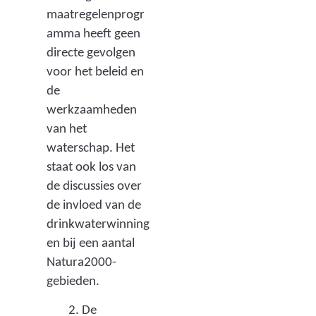
i
maatregelenprogr
n
amma heeft geen
k
directe gevolgen
w
voor het beleid en
a
de
t
werkzaamheden
e
van het
r
waterschap. Het
b
staat ook los van
e
de discussies over
d
de invloed van de
r
drinkwaterwinning
i
en bij een aantal
j
Natura2000-
f
gebieden.
)
De