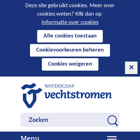
Cookies
Deze site gebruikt cookies. Meer over
cookies weten? Kllk dan op
toestaan?
Informatie over cookies
Hier
Alle cookies toestaan
kan
Cookievoorkeuren beheren
het
gebruik
Cookies weigeren
van
cookies
op
Ga
deze
naar
website
de
worden
inhoud
Zoeken
Zoeken
toegestaan
Z
of
o
geweigerd.
U
Menu