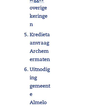
legger
k
overige
a
keringe
a
n
r
Kredieta
t
anvraag
m
Archem
e
ermaten
t
Uitnodig
w
ing
a
gemeent
t
e
e
Almelo
r