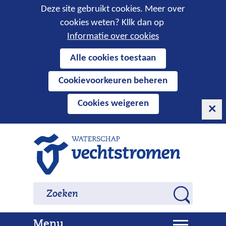
Cookies
Deze site gebruikt cookies. Meer over
cookies weten? Kllk dan op
toestaan?
Informatie over cookies
Hier
Alle cookies toestaan
kan
Cookievoorkeuren beheren
het
gebruik
Cookies weigeren
van
cookies
op
Ga
deze
naar
website
de
worden
inhoud
Zoeken
Zoeken
toegestaan
Z
of
o
geweigerd.
U
Menu