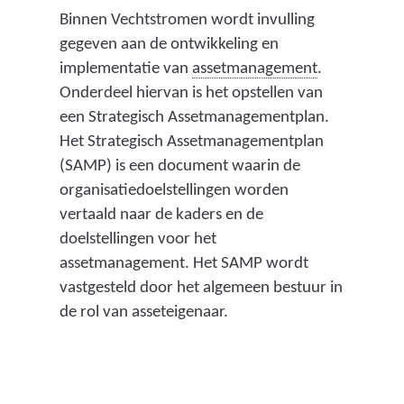
Binnen Vechtstromen wordt invulling
gegeven aan de ontwikkeling en
(
implementatie van
assetmanagement
.
o
Onderdeel hiervan is het opstellen van
n
een Strategisch Assetmanagementplan.
d
Het Strategisch Assetmanagementplan
e
(SAMP) is een document waarin de
r
organisatiedoelstellingen worden
h
vertaald naar de kaders en de
o
doelstellingen voor het
u
assetmanagement. Het SAMP wordt
d
vastgesteld door het algemeen bestuur in
s
de rol van asseteigenaar.
f
i
l