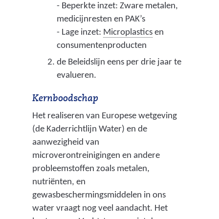
o
v
- Beperkte inzet: Zware metalen,
p
o
medicijnresten en PAK’s
h
e
(
- Lage inzet:
Microplastics
en
e
d
m
consumentenproducten
i
i
t
de Beleidslijn eens per drie jaar te
n
c
v
evalueren.
g
r
o
s
o
Kernboodschap
o
s
s
r
Het realiseren van Europese wetgeving
t
c
(de Kaderrichtlijn Water) en de
k
o
o
aanwezigheid van
o
f
p
microverontreinigingen en andere
m
f
i
probleemstoffen zoals metalen,
e
e
s
nutriënten, en
n
n
c
gewasbeschermingsmiddelen in ons
v
v
h
water vraagt nog veel aandacht. Het
a
o
k