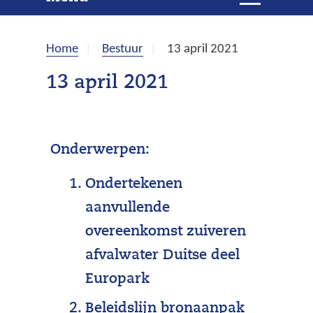
e
i
t
k
k
Home
Bestuur
13 april 2021
l
e
a
13 april 2021
p
n
p
e
n
Onderwerpen:
Ondertekenen
aanvullende
overeenkomst zuiveren
afvalwater Duitse deel
Europark
(
Beleidslijn
bronaanpak