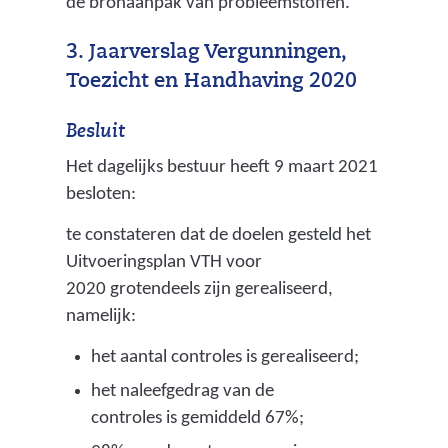
de bronaanpak van probleemstoffen.
s
t
t
j
3. Jaarverslag Vergunningen,
i
e
Toezicht en Handhaving 2020
k
s
s
)
Besluit
t
Het dagelijks bestuur heeft 9 maart 2021
o
besloten:
f
e
te constateren dat de doelen gesteld het
n
Uitvoeringsplan VTH voor
f
2020 grotendeels zijn gerealiseerd,
o
namelijk:
s
f
het aantal controles is gerealiseerd;
a
het naleefgedrag van de
a
controles is gemiddeld 67%;
t