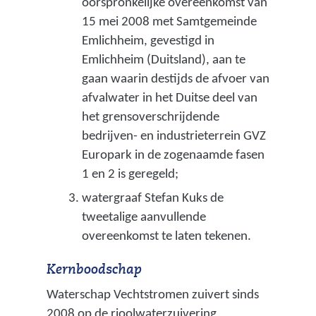
oorspronkelijke overeenkomst van
r
o
15 mei 2008 met Samtgemeinde
k
o
Emlichheim, gevestigd in
l
o
Emlichheim (Duitsland), aan te
w
gaan waarin destijds de afvoer van
m
a
afvalwater in het Duitse deel van
e
t
het grensoverschrijdende
n
e
bedrijven- en industrieterrein GVZ
r
v
Europark in de zogenaamde fasen
z
1 en 2 is geregeld;
a
u
watergraaf Stefan Kuks de
n
i
tweetalige aanvullende
e
v
overeenkomst te laten tekenen.
e
m
r
Kernboodschap
i
i
Waterschap Vechtstromen zuivert sinds
s
n
2008 op de rioolwaterzuivering