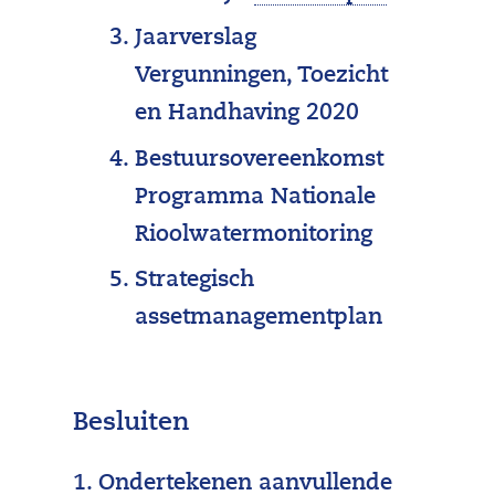
a
Jaarverslag
a
Vergunningen, Toezicht
n
en Handhaving 2020
p
Bestuursovereenkomst
a
Programma Nationale
k
Rioolwatermonitoring
d
Strategisch
i
assetmanagementplan
e
g
e
Besluiten
r
i
1. Ondertekenen aanvullende