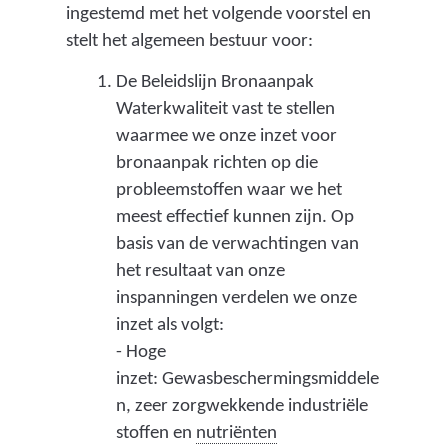
ingestemd met het volgende voorstel en
p
stelt het algemeen bestuur voor:
a
k
De Beleidslijn Bronaanpak
d
Waterkwaliteit vast te stellen
i
waarmee we onze inzet voor
e
bronaanpak richten op die
probleemstoffen waar we het
g
meest effectief kunnen zijn. Op
e
basis van de verwachtingen van
r
het resultaat van onze
i
inspanningen verdelen we onze
c
inzet als volgt:
h
- Hoge
t
inzet: Gewasbeschermingsmiddele
i
n, zeer zorgwekkende industriële
s
(
stoffen en
nutriënten