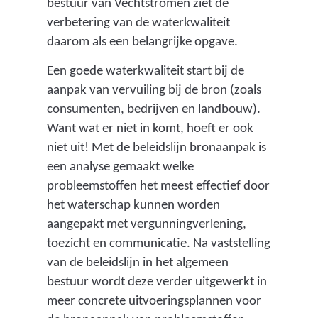
bestuur van Vechtstromen ziet de
n
o
l
verbetering van de waterkwaliteit
e
r
e
daarom als een belangrijke opgave.
p
i
m
Een goede waterkwaliteit start bij de
l
n
i
aanpak van vervuiling bij de bron (zoals
a
e
s
consumenten, bedrijven en landbouw).
n
p
s
Want wat er niet in komt, hoeft er ook
t
l
i
niet uit! Met de beleidslijn bronaanpak is
e
a
e
een analyse gemaakt welke
n
s
s
probleemstoffen het meest effectief door
,
t
)
het waterschap kunnen worden
v
i
aangepakt met vergunningverlening,
e
c
toezicht en communicatie. Na vaststelling
e
d
van de beleidslijn in het algemeen
l
e
bestuur wordt deze verder uitgewerkt in
a
e
meer concrete uitvoeringsplannen voor
l
l