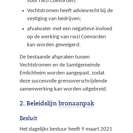
voor rwzi Coevorden;
Vechtstromen heeft adviesrecht bij de
vestiging van bedrijven;
afvalwater met een negatieve invloed
op de werking van rwzi Coevorden
kan worden geweigerd.
De bestaande afspraken tussen
Vechtstromen en de Samtgemeinde
Emlichheim worden aangepast, zodat
deze succesvolle grensoverschrijdende
samenwerking kan worden uitgebreid.
(
2. Beleidslijn
bronaanpak
a
Besluit
a
Het dagelijks bestuur heeft 9 maart 2021
n