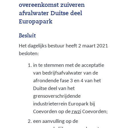
overeenkomst zuiveren
c
afvalwater Duitse deel
h
Europapark
t
i
Besluit
s
Het dagelijks bestuur heeft 2 maart 2021
besloten:
o
p
in te stemmen met de acceptatie
van bedrijfsafvalwater van de
h
afrondende fase 3 en 4 van het
e
Duitse deel van het
t
grensoverschrijdende
v
industrieterrein Europark bij
(
Coevorden op de
rwzi
Coevorden;
o
r
een aanvulling op de
o
i