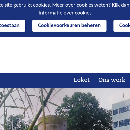
e site gebruikt cookies. Meer over cookies weten? Kllk da
Informatie over cookies
 toestaan
Cookievoorkeuren beheren
Cook
Ga
naar
de
inhoud
Loket
Ons werk