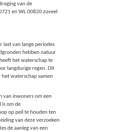
droging van de
00721 en WL 00820 zoveel
 last van lange periodes
andgronden hebben natuur
heeft het waterschap te
r langdurige regen. Dit
r het waterschap samen
en van inwoners om een
 is om de
op op peil te houden ten
leiding van deze verzoeken
ies de aanleg van een