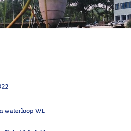
022
in waterloop WL