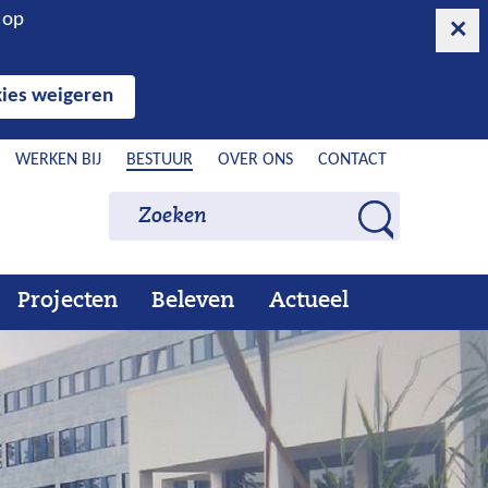
n op
ies weigeren
WERKEN BIJ
BESTUUR
OVER ONS
CONTACT
Zoeken
Zoeken
Z
o
e
Projecten
Beleven
Actueel
Ons
Uitklappen
Beleven
Uitklappen
Actueel
Uitklappen
k
werk
e
n