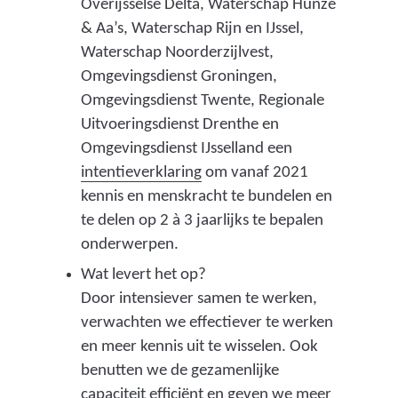
Overijsselse Delta, Waterschap Hunze
& Aa’s, Waterschap Rijn en IJssel,
Waterschap Noorderzijlvest,
Omgevingsdienst Groningen,
Omgevingsdienst Twente, Regionale
Uitvoeringsdienst Drenthe en
Omgevingsdienst IJsselland een
(
intentieverklaring
om vanaf 2021
v
kennis en menskracht te bundelen en
e
te delen op 2 à 3 jaarlijks te bepalen
r
onderwerpen.
w
Wat levert het op?
i
Door intensiever samen te werken,
j
verwachten we effectiever te werken
s
en meer kennis uit te wisselen. Ook
t
benutten we de gezamenlijke
n
capaciteit efficiënt en geven we meer