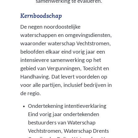
samenwerking te evalueren.
d
Kernboodschap
v
a
De negen noordoostelijke
n
waterschappen en omgevingsdiensten,
waaronder waterschap Vechtstromen,
o
beloofden elkaar eind vorig jaar een
v
intensievere samenwerking op het
e
gebied van Vergunningen, Toezicht en
r
Handhaving. Dat levert voordelen op
h
voor alle partijen, inclusief bedrijven in
e
de regio.
d
Ondertekening intentieverklaring
e
Eind vorig jaar ondertekenden
n
bestuurders van Waterschap
)
Vechtstromen, Waterschap Drents