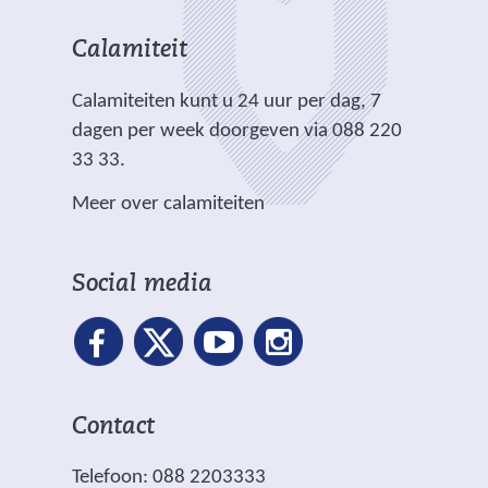
a
c
e
i
i
n
h
r
t
t
Calamiteit
d
t
e
e
e
e
.
Calamiteiten kunt u 24 uur per dag, 7
w
)
)
r
dagen per week doorgeven via 088 220
e
e
33 33.
b
w
s
Meer over calamiteiten
e
i
b
t
s
e
Social media
i
)
t
e
)
Contact
Telefoon: 088 2203333