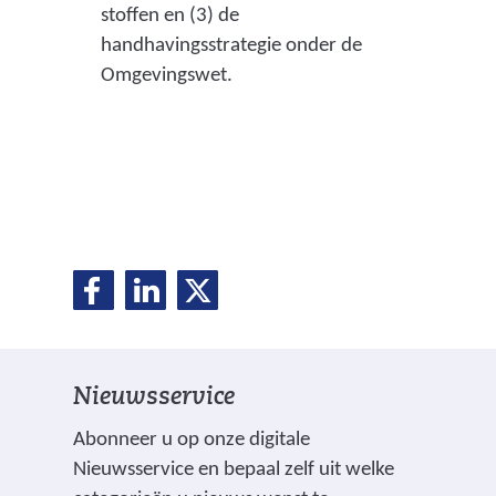
stoffen en (3) de
t
handhavingsstrategie onder de
e
Omgevingswet.
)
D
D
D
D
e
e
e
e
l
l
l
e
e
e
l
Nieuwsservice
n
n
n
o
o
o
e
Abonneer u op onze digitale
p
p
p
Nieuwsservice en bepaal zelf uit welke
n
F
L
X