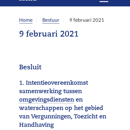
e
i
t
k
k
Home
Bestuur
9 februari 2021
l
e
a
9 februari 2021
p
n
p
e
n
Besluit
1. Intentieovereenkomst
samenwerking tussen
(
omgevingsdiensten
en
s
waterschappen op het gebied
a
van Vergunningen, Toezicht en
m
Handhaving