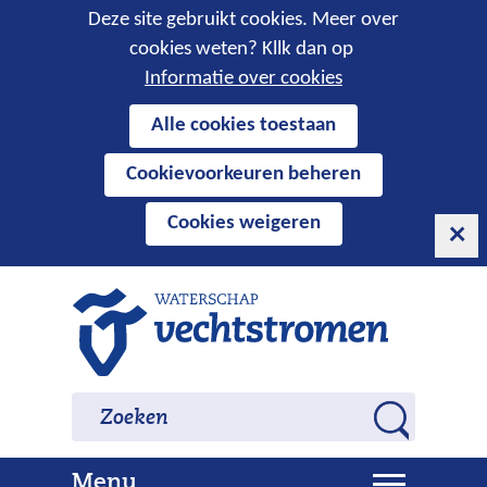
Cookies
Deze site gebruikt cookies. Meer over
cookies weten? Kllk dan op
toestaan?
Informatie over cookies
Hier
Alle cookies toestaan
kan
Cookievoorkeuren beheren
het
gebruik
Cookies weigeren
van
cookies
op
Ga
deze
naar
website
de
worden
inhoud
Zoeken
Zoeken
toegestaan
Z
of
o
geweigerd.
U
Menu