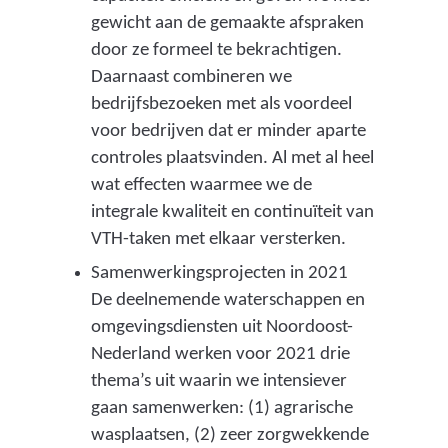
a
gewicht aan de gemaakte afspraken
a
door ze formeel te bekrachtigen.
r
Daarnaast combineren we
e
bedrijfsbezoeken met als voordeel
e
voor bedrijven dat er minder aparte
n
controles plaatsvinden. Al met al heel
a
wat effecten waarmee we de
n
integrale kwaliteit en continuïteit van
d
VTH-taken met elkaar versterken.
e
Samenwerkingsprojecten in 2021
r
De deelnemende waterschappen en
e
omgevingsdiensten uit Noordoost-
w
Nederland werken voor 2021 drie
e
thema’s uit waarin we intensiever
b
gaan samenwerken: (1) agrarische
s
wasplaatsen, (2) zeer zorgwekkende
i