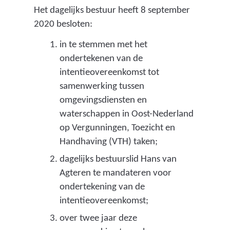
e
Het dagelijks bestuur heeft 8 september
n
2020 besloten:
w
in te stemmen met het
e
ondertekenen van de
r
intentieovereenkomst tot
k
samenwerking tussen
i
omgevingsdiensten en
n
waterschappen in Oost-Nederland
g
op Vergunningen, Toezicht en
s
Handhaving (VTH) taken;
v
dagelijks bestuurslid Hans van
e
Agteren te mandateren voor
r
ondertekening van de
b
intentieovereenkomst;
a
over twee jaar deze
n