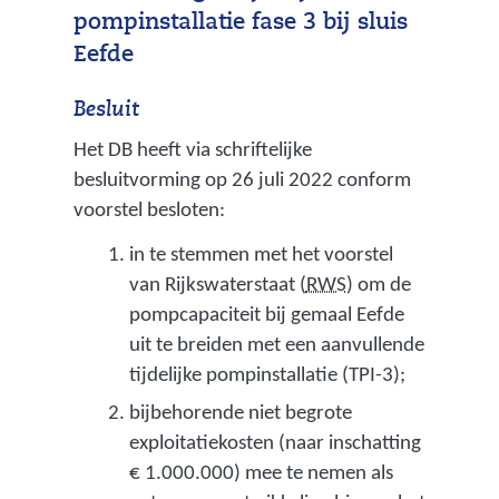
pompinstallatie fase 3 bij sluis
Eefde
Besluit
Het DB heeft via schriftelijke
besluitvorming op 26 juli 2022 conform
voorstel besloten:
in te stemmen met het voorstel
(
van Rijkswaterstaat (
RWS
) om de
r
pompcapaciteit bij gemaal Eefde
i
uit te breiden met een aanvullende
j
tijdelijke pompinstallatie (TPI-3);
k
bijbehorende niet begrote
s
exploitatiekosten (naar inschatting
w
€ 1.000.000) mee te nemen als
a