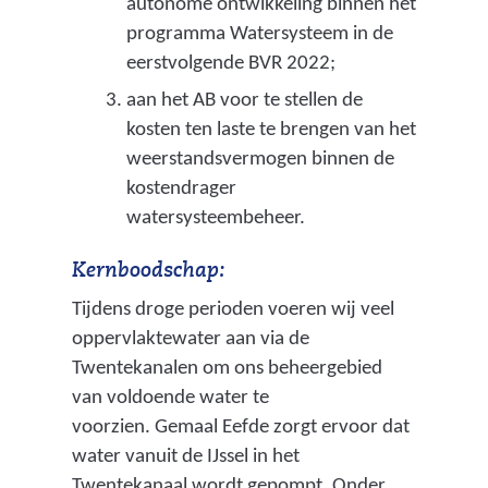
autonome ontwikkeling binnen het
t
programma Watersysteem in de
e
eerstvolgende BVR 2022;
r
aan het AB voor te stellen de
s
kosten ten laste te brengen van het
t
weerstandsvermogen binnen de
a
kostendrager
a
watersysteembeheer.
t
)
Kernboodschap:
Tijdens droge perioden voeren wij veel
oppervlaktewater aan via de
Twentekanalen om ons beheergebied
van voldoende water te
voorzien. Gemaal Eefde zorgt ervoor dat
water vanuit de IJssel in het
Twentekanaal wordt gepompt. Onder