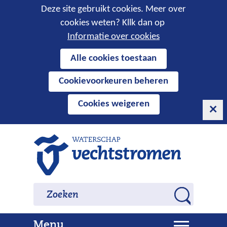
Cookies
Deze site gebruikt cookies. Meer over
cookies weten? Kllk dan op
toestaan?
Informatie over cookies
Hier
Alle cookies toestaan
kan
Cookievoorkeuren beheren
het
gebruik
Cookies weigeren
van
cookies
op
Ga
deze
naar
website
de
worden
inhoud
Zoeken
Zoeken
toegestaan
Z
of
o
geweigerd.
U
Menu