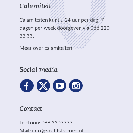
n
h
r
t
t
Calamiteit
d
t
e
e
e
e
.
Calamiteiten kunt u 24 uur per dag, 7
w
)
)
r
dagen per week doorgeven via 088 220
e
e
33 33.
b
w
s
Meer over calamiteiten
e
i
b
t
s
e
Social media
i
)
t
e
)
Contact
Telefoon: 088 2203333
Mail:
info@vechtstromen.nl