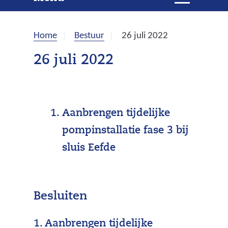
e
i
t
k
k
Home
Bestuur
26 juli 2022
l
e
a
26 juli 2022
p
n
p
e
n
Aanbrengen tijdelijke
pompinstallatie fase 3 bij
sluis Eefde
Besluiten
1. Aanbrengen tijdelijke