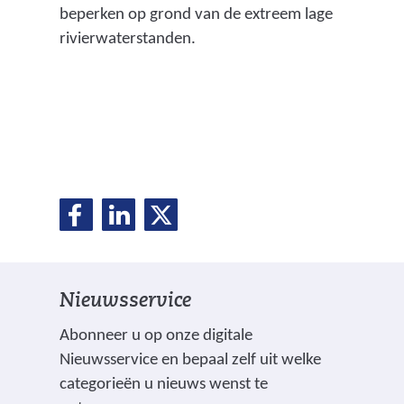
beperken op grond van de extreem lage
rivierwaterstanden.
D
D
D
D
e
e
e
e
l
l
l
e
e
e
l
Nieuwsservice
n
n
n
o
o
o
e
Abonneer u op onze digitale
p
p
p
Nieuwsservice en bepaal zelf uit welke
n
F
L
X
categorieën u nieuws wenst te
(
a
i