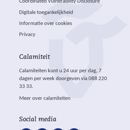
v
e
Coordinated Vulnerability Disclosure
r
r
t
a
e
e
e
e
e
Digitale toegankelijkheid
r
r
n
w
w
)
e
p
Informatie over cookies
a
e
e
e
l
n
b
b
Privacy
n
i
d
s
s
a
c
e
i
i
n
h
r
t
t
Calamiteit
d
t
e
e
e
e
.
Calamiteiten kunt u 24 uur per dag, 7
w
)
)
r
dagen per week doorgeven via 088 220
e
e
33 33.
b
w
s
Meer over calamiteiten
e
i
b
t
s
e
Social media
i
)