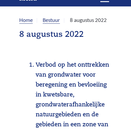
e
i
t
k
k
Home
Bestuur
8 augustus 2022
l
e
a
8 augustus 2022
p
n
p
e
n
Verbod op het onttrekken
van grondwater voor
beregening en bevloeiing
in kwetsbare,
grondwaterafhankelijke
natuurgebieden en de
gebieden in een zone van