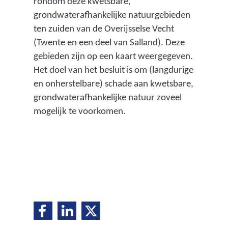
rondom deze kwetsbare,
grondwaterafhankelijke natuurgebieden
ten zuiden van de Overijsselse Vecht
(Twente en een deel van Salland). Deze
gebieden zijn op een kaart weergegeven.
Het doel van het besluit is om (langdurige
en onherstelbare) schade aan kwetsbare,
grondwaterafhankelijke natuur zoveel
mogelijk te voorkomen.
D
D
D
D
e
e
e