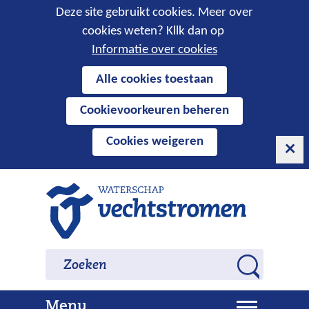
Cookies
Deze site gebruikt cookies. Meer over
cookies weten? Kllk dan op
toestaan?
Informatie over cookies
Hier
Alle cookies toestaan
kan
Cookievoorkeuren beheren
het
gebruik
Cookies weigeren
van
cookies
op
Ga
deze
naar
website
de
worden
inhoud
Zoeken
Zoeken
toegestaan
Z
of
o
geweigerd.
U
Menu