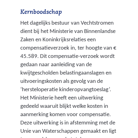
n
Kernboodschap
s
Het dagelijks bestuur van Vechtstromen
c
dient bij het Ministerie van Binnenlandse
h
Zaken en Koninkrijksrelaties een
a
compensatieverzoek in, ter hoogte van €
p
45.589. Dit compensatie-verzoek wordt
p
gedaan naar aanleiding van de
e
kwijtgescholden belastingaanslagen en
l
uitvoeringskosten als gevolg van de
i
‘hersteloperatie kinderopvangtoeslag’.
j
Het Ministerie heeft een uitwerking
k
gedeeld waaruit blijkt welke kosten in
b
aanmerking komen voor compensatie.
e
Deze uitwerking is in afstemming met de
l
Unie van Waterschappen gemaakt en ligt
a