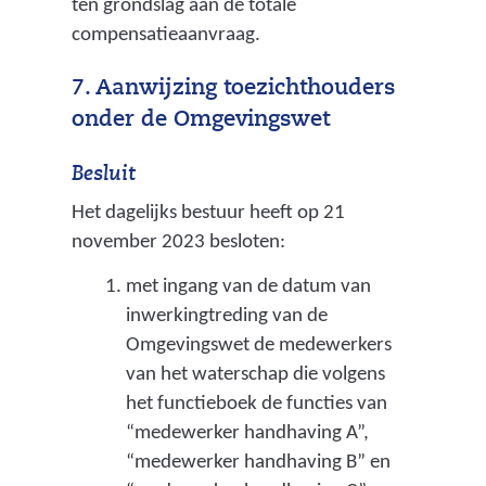
ten grondslag aan de totale
s
compensatieaanvraag.
t
i
7. Aanwijzing toezichthouders
n
onder de Omgevingswet
g
k
Besluit
a
Het dagelijks bestuur heeft op 21
n
november 2023 besloten:
t
o
met ingang van de datum van
o
inwerkingtreding van de
r
Omgevingswet de medewerkers
l
van het waterschap die volgens
o
het functieboek de functies van
c
“medewerker handhaving A”,
o
“medewerker handhaving B” en
s