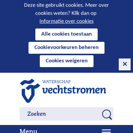
Cookies
Deze site gebruikt cookies. Meer over
cookies weten? Kllk dan op
toestaan?
Informatie over cookies
Hier
Alle cookies toestaan
kan
Cookievoorkeuren beheren
het
gebruik
Cookies weigeren
van
cookies
op
Ga
deze
naar
website
de
worden
inhoud
Zoeken
Zoeken
toegestaan
Z
of
o
geweigerd.
U
Menu