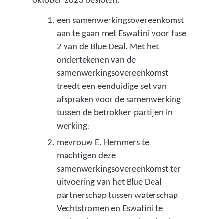
oktober 2023 besloten:
d
een samenwerkingsovereenkomst
a
aan te gaan met Eswatini voor fase
t
2 van de Blue Deal. Met het
h
ondertekenen van de
e
samenwerkingsovereenkomst
treedt een eenduidige set van
t
afspraken voor de samenwerking
n
tussen de betrokken partijen in
i
werking;
e
mevrouw E. Hemmers te
t
machtigen deze
samenwerkingsovereenkomst ter
d
uitvoering van het Blue Deal
e
partnerschap tussen waterschap
b
Vechtstromen en Eswatini te