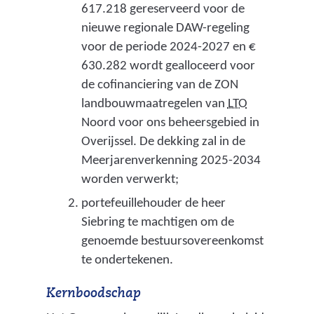
l
617.218 gereserveerd voor de
t
nieuwe regionale DAW-regeling
a
voor de periode 2024-2027 en €
p
630.282 wordt gealloceerd voor
l
de cofinanciering van de ZON
a
(
landbouwmaatregelen van
LTO
n
l
Noord voor ons beheersgebied in
A
a
Overijssel. De dekking zal in de
g
n
Meerjarenverkenning 2025-2034
r
d
worden verwerkt;
a
e
portefeuillehouder de heer
r
n
Siebring te machtigen om de
i
t
genoemde bestuursovereenkomst
s
u
te ondertekenen.
c
i
h
n
Kernboodschap
W
b