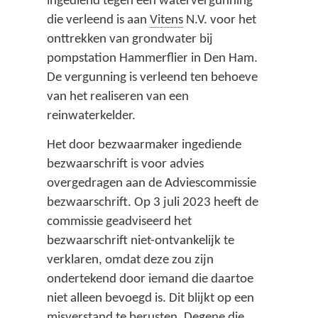
ingediend tegen een watervergunning
e
(
die verleend is aan
Vitens
N.V. voor het
d
onttrekken van grondwater bij
k
r
pompstation Hammerflier in Den Ham.
w
i
De vergunning is verleend ten behoeve
a
n
van het realiseren van een
a
k
reinwaterkelder.
w
r
Het door bezwaarmaker ingediende
a
i
bezwaarschrift is voor advies
t
overgedragen aan de Adviescommissie
n
e
bezwaarschrift. Op 3 juli 2023 heeft de
z
r
commissie geadviseerd het
b
a
bezwaarschrift niet-ontvankelijk te
e
n
verklaren, omdat deze zou zijn
d
ondertekend door iemand die daartoe
d
r
niet alleen bevoegd is. Dit blijkt op een
s
i
misverstand te berusten. Degene die