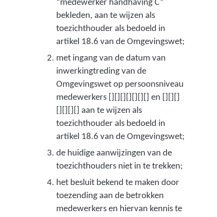
“medewerker handhaving C”
e
bekleden, aan te wijzen als
n
toezichthouder als bedoeld in
s
artikel 18.6 van de Omgevingswet;
u
met ingang van de datum van
s
inwerkingtreding van de
e
Omgevingswet op persoonsniveau
n
medewerkers [][][][][][][] en [][][]
t
[][][][] aan te wijzen als
r
toezichthouder als bedoeld in
i
artikel 18.6 van de Omgevingswet;
c
i
de huidige aanwijzingen van de
j
toezichthouders niet in te trekken;
n
het besluit bekend te maken door
)
toezending aan de betrokken
medewerkers en hiervan kennis te