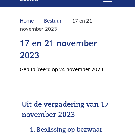
e
i
t
k
k
Home
Bestuur
17 en 21
l
e
november 2023
a
p
n
17 en 21 november
p
2023
e
n
Gepubliceerd op 24 november 2023
Uit de vergadering van 17
november 2023
Beslissing op bezwaar