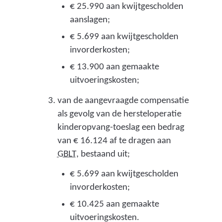
€ 25.990 aan kwijtgescholden
aanslagen;
€ 5.699 aan kwijtgescholden
invorderkosten;
€ 13.900 aan gemaakte
uitvoeringskosten;
van de aangevraagde compensatie
als gevolg van de hersteloperatie
kinderopvang-toeslag een bedrag
van € 16.124 af te dragen aan
(
GBLT
, bestaand uit;
g
€ 5.699 aan kwijtgescholden
e
invorderkosten;
m
€ 10.425 aan gemaakte
e
uitvoeringskosten.
e