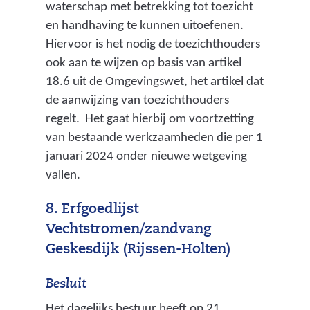
waterschap met betrekking tot toezicht
en handhaving te kunnen uitoefenen.
Hiervoor is het nodig de toezichthouders
ook aan te wijzen op basis van artikel
18.6 uit de Omgevingswet, het artikel dat
de aanwijzing van toezichthouders
regelt. Het gaat hierbij om voortzetting
van bestaande werkzaamheden die per 1
januari 2024 onder nieuwe wetgeving
vallen.
8. Erfgoedlijst
(
Vechtstromen/
zandvang
l
Geskesdijk (Rijssen-Holten)
o
Besluit
k
Het dagelijks bestuur heeft op 21
a