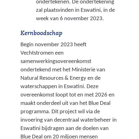
ondertekenen. De ondertekening
e
zal plaatsvinden in Eswatini, in de
e
week van 6 november 2023.
k
s
Kernboodschap
t
Begin november 2023 heeft
Vechtstromen een
r
samenwerkingsovereenkomst
o
ondertekend met het Ministerie van
o
Natural Resources & Energy en de
m
waterschappen in Eswatini. Deze
overeenkomst loopt tot en met 2026 en
a
maakt onderdeel uit van het Blue Deal
f
programma. Dit project wil via de
w
invoering van decentraal waterbeheer in
Eswatini bijdragen aan de doelen van
a
Blue Deal om 20 miljoen mensen