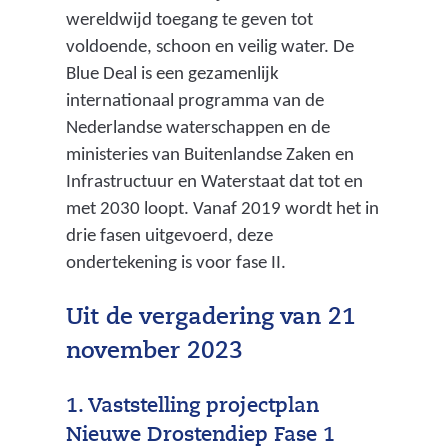
a
wereldwijd toegang te geven tot
r
voldoende, schoon en veilig water. De
t
Blue Deal is een gezamenlijk
internationaal programma van de
s
Nederlandse waterschappen en de
v
ministeries van Buitenlandse Zaken en
e
Infrastructuur en Waterstaat dat tot en
r
met 2030 loopt. Vanaf 2019 wordt het in
drie fasen uitgevoerd, deze
o
ondertekening is voor fase II.
n
d
Uit de vergadering van 21
i
november 2023
e
1. Vaststelling projectplan
p
Nieuwe Drostendiep Fase 1
t