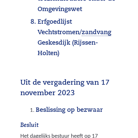
Omgevingswet
Erfgoedlijst
(
Vechtstromen/
zandvang
l
Geskesdijk (Rijssen-
o
Holten)
k
a
Uit de vergadering van 17
l
november 2023
e
v
Beslissing op bezwaar
e
Besluit
r
Het dagelijks bestuur heeft op 17
b