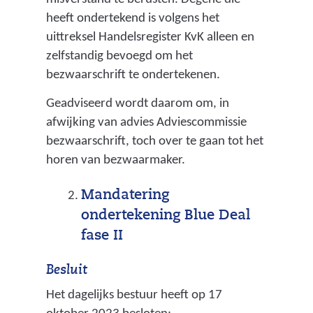
j
e
heeft ondertekend is volgens het
f
d
uittreksel Handelsregister KvK alleen en
)
zelfstandig bevoegd om het
i
bezwaarschrift te ondertekenen.
m
Geadviseerd wordt daarom om, in
e
afwijking van advies Adviescommissie
n
bezwaarschrift, toch over te gaan tot het
t
horen van bezwaarmaker.
e
Mandatering
e
ondertekening Blue Deal
r
fase II
t
Besluit
z
Het dagelijks bestuur heeft op 17
o