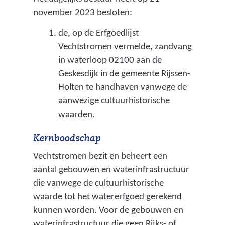
november 2023 besloten:
l
e
de, op de Erfgoedlijst
v
Vechtstromen vermelde, zandvang
e
in waterloop 02100 aan de
r
Geskesdijk in de gemeente Rijssen-
b
Holten te handhaven vanwege de
aanwezige cultuurhistorische
r
waarden.
e
d
Kernboodschap
i
Vechtstromen bezit en beheert een
n
aantal gebouwen en waterinfrastructuur
g
die vanwege de cultuurhistorische
v
waarde tot het watererfgoed gerekend
a
kunnen worden. Voor de gebouwen en
n
waterinfrastructuur die geen Rijks- of