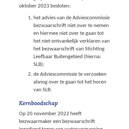
oktober 2023 besloten:
r
het advies van de Adviescommissie
e
bezwaarschrift niet over te nemen
d
en hiermee niet over te gaan tot
i
het niet-ontvankelijk verklaren van
n
het bezwaarschrift van Stichting
Leefbaar Buitengebied (hierna:
g
SLB);
v
de Adviescommissie te verzoeken
a
alsnog over te gaan tot het horen
n
van SLB.
d
Kernboodschap
e
Op 20 november 2022 heeft
b
bezwaarmaker een bezwaarschrift
e