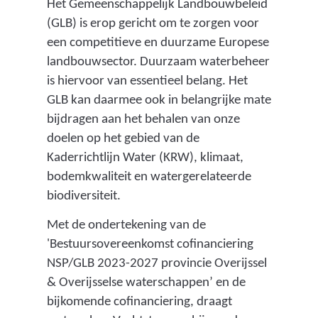
Het Gemeenschappelijk Landbouwbeleid
a
o
(GLB) is erop gericht om te zorgen voor
t
u
een competitieve en duurzame Europese
e
w
landbouwsector. Duurzaam waterbeheer
r
o
is hiervoor van essentieel belang. Het
b
r
GLB kan daarmee ook in belangrijke mate
e
g
bijdragen aan het behalen van onze
h
a
doelen op het gebied van de
e
n
Kaderrichtlijn Water (KRW), klimaat,
e
i
bodemkwaliteit en watergerelateerde
r
s
biodiversiteit.
)
a
Met de ondertekening van de
t
'Bestuursovereenkomst cofinanciering
i
NSP/GLB 2023-2027 provincie Overijssel
e
& Overijsselse waterschappen’ en de
)
bijkomende cofinanciering, draagt