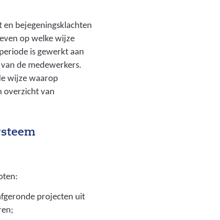
it en bejegeningsklachten
geven op welke wijze
periode is gewerkt aan
t van de medewerkers.
de wijze waarop
 overzicht van
systeem
oten:
afgeronde projecten uit
ren;