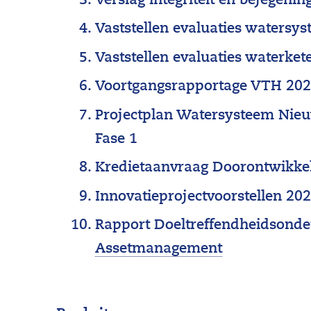
Verslag integriteit en bejegeni
Vaststellen evaluaties watersy
Vaststellen evaluaties waterket
Voortgangsrapportage VTH 20
Projectplan Watersysteem Nie
Fase 1
Kredietaanvraag Doorontwikke
Innovatieprojectvoorstellen 20
Rapport Doeltreffendheidsond
(
Assetmanagement
o
n