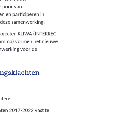
 spoor van
n en participeren in
n deze samenwerking.
rojecten KLIWA (INTERREG
amma) vormen het nieuwe
nwerking voor de
ningsklachten
oten:
chten 2017-2022 vast te