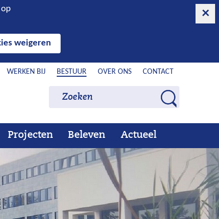
n op
ies weigeren
WERKEN BIJ
BESTUUR
OVER ONS
CONTACT
Zoeken
Zoeken
Z
o
e
Projecten
Beleven
Actueel
Ons
Uitklappen
Beleven
Uitklappen
Actueel
Uitklappen
k
werk
e
n