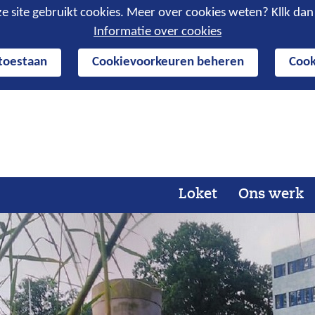
e site gebruikt cookies. Meer over cookies weten? Kllk da
Informatie over cookies
 toestaan
Cookievoorkeuren beheren
Cook
Ga
naar
de
inhoud
Loket
Ons werk