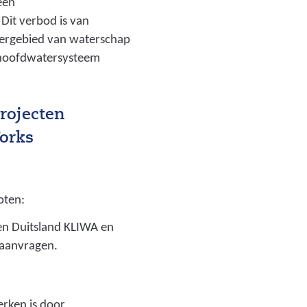
een
Dit verbod is van
eergebied van waterschap
 hoofdwatersysteem
rojecten
orks
oten:
en Duitsland KLIWA en
eaanvragen.
rken is door