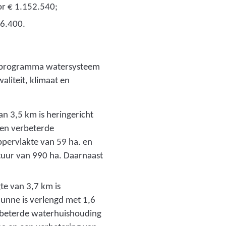
oor € 1.152.540;
16.400.
et programma watersysteem
aliteit, klimaat en
n 3,5 km is heringericht
en verbeterde
ppervlakte van 59 ha. en
tuur van 990 ha. Daarnaast
te van 3,7 km is
unne is verlengd met 1,6
rbeterde waterhuishouding