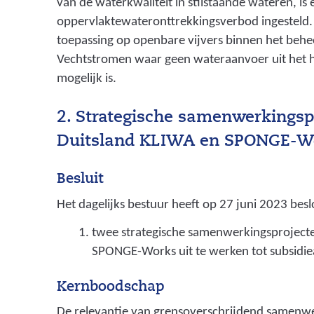
van de waterkwaliteit in stilstaande wateren, is 
o
oppervlaktewateronttrekkingsverbod ingesteld. 
f
toepassing op openbare vijvers binnen het beh
i
Vechtstromen waar geen wateraanvoer uit het
e
mogelijk is.
w
2. Strategische samenwerkingsp
a
Duitsland KLIWA en SPONGE-W
a
r
Besluit
i
Het dagelijks bestuur heeft op 27 juni 2023 besl
n
twee strategische samenwerkingsproject
a
SPONGE-Works uit te werken tot subsidi
l
Kernboodschap
l
De relevantie van grensoverschrijdend samenwe