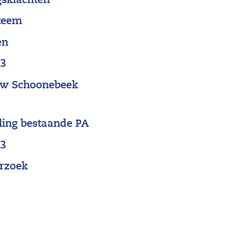
ngsklachten
steem
en
23
uw Schoonebeek
ling bestaande PA
23
erzoek