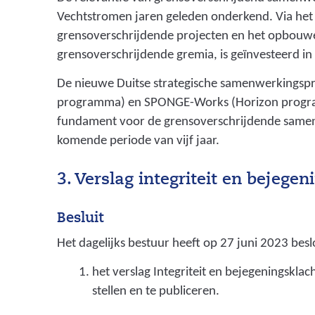
e
Vechtstromen jaren geleden onderkend. Via het
b
grensoverschrijdende projecten en het opbouwe
e
grensoverschrijdende gremia, is geïnvesteerd i
d
De nieuwe Duitse strategische samenwerkingsp
r
programma) en SPONGE-Works (Horizon progr
i
fundament voor de grensoverschrijdende same
komende periode van vijf jaar.
j
f
3. Verslag integriteit en bejege
s
m
Besluit
i
Het dagelijks bestuur heeft op 27 juni 2023 besl
d
het verslag Integriteit en bejegeningskla
d
stellen en te publiceren.
e