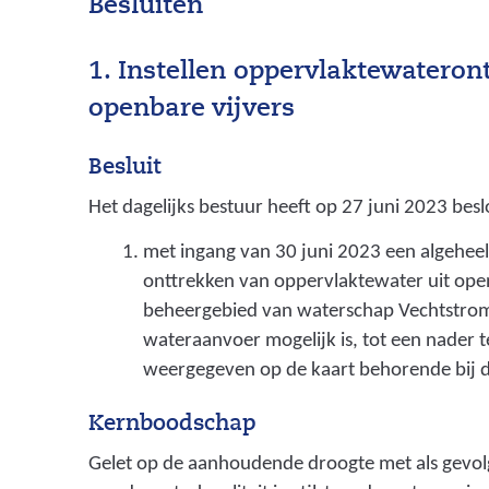
Besluiten
d
e
1. Instellen oppervlaktewateron
r
openbare vijvers
h
o
Besluit
u
Het dagelijks bestuur heeft op 27 juni 2023 besl
d
met ingang van 30 juni 2023 een algeheel 
s
onttrekken van oppervlaktewater uit open
f
beheergebied van waterschap Vechtstro
wateraanvoer mogelijk is, tot een nader te
i
weergegeven op de kaart behorende bij di
l
o
Kernboodschap
s
Gelet op de aanhoudende droogte met als gevolg 