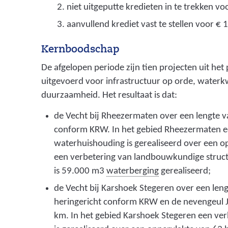
niet uitgeputte kredieten in te trekken v
o
aanvullend krediet vast te stellen voor € 
k
k
Kernboodschap
e
De afgelopen periode zijn tien projecten uit h
n
uitgevoerd voor infrastructuur op orde, waterkw
duurzaamheid. Het resultaat is dat:
z
o
de Vecht bij Rheezermaten over een lengte va
conform KRW. In het gebied Rheezermaten e
d
waterhuishouding is gerealiseerd over een o
a
een verbetering van landbouwkundige struc
t
(
is 59.000 m3
waterberging
gerealiseerd;
e
v
de Vecht bij Karshoek Stegeren over een leng
a
e
heringericht conform KRW en de nevengeul J
s
km. In het gebied Karshoek Stegeren een ve
n
t