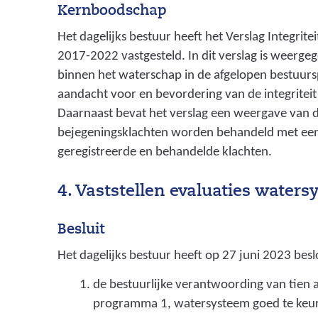
Kernboodschap
l
Het dagelijks bestuur heeft het Verslag Integrite
e
2017-2022 vastgesteld. In dit verslag is weerge
n
binnen het waterschap in de afgelopen bestuurs
w
aandacht voor en bevordering van de integritei
Daarnaast bevat het verslag een weergave van 
o
bejegeningsklachten worden behandeld met een
r
geregistreerde en behandelde klachten.
d
e
4. Vaststellen evaluaties water
n
Besluit
b
Het dagelijks bestuur heeft op 27 juni 2023 besl
e
de bestuurlijke verantwoording van tien 
t
programma 1, watersysteem goed te keu
r