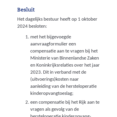
n
i
Besluit
d
a
Het dagelijks bestuur heeft op 1 oktober
-
a
2024 besloten:
e
l
met het bijgevoegde
n
p
aanvraagformulier een
o
l
compensatie aan te vragen bij het
p
Ministerie van Binnenlandse Zaken
a
en Koninkrijksrelaties over het jaar
p
n
2023. Dit in verband met de
e
w
(uitvoerings)kosten naar
r
a
aanleiding van de hersteloperatie
v
kinderopvangtoeslag;
a
l
een compensatie bij het Rijk aan te
r
vragen als gevolg van de
a
i
hersteloperatie kinderopvang-