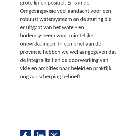
grote lijnen positief. Er is in de
a
Omgevingsvisie veel aandacht voor een
r
robuust watersysteem en de sturing die
i
er uitgaat van het water- en
n
bodemsysteem voor ruimtelijke
ontwikkelingen. In een brief aan de
d
provincie hebben we wel aangegeven dat
e
de integraliteit en de doorwerking van
p
visie en ambities naar beleid en praktijk
r
nog aanscherping behoeft.
o
v
i
n
c
D
D
D