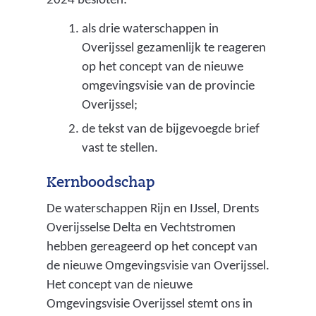
2024 besloten:
i
als drie waterschappen in
n
Overijssel gezamenlijk te reageren
c
op het concept van de nieuwe
i
omgevingsvisie van de provincie
Overijssel;
a
de tekst van de bijgevoegde brief
a
vast te stellen.
l
p
Kernboodschap
l
De waterschappen Rijn en IJssel, Drents
a
Overijsselse Delta en Vechtstromen
hebben gereageerd op het concept van
n
de nieuwe Omgevingsvisie van Overijssel.
w
Het concept van de nieuwe
a
Omgevingsvisie Overijssel stemt ons in