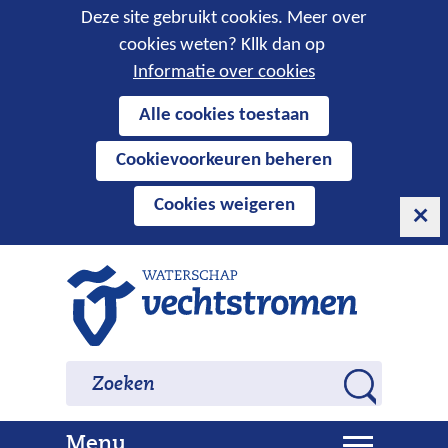
Cookies
Deze site gebruikt cookies. Meer over
cookies weten? Kllk dan op
toestaan?
Informatie over cookies
Hier
Alle cookies toestaan
kan
Cookievoorkeuren beheren
het
gebruik
Cookies weigeren
van
cookies
op
Ga
deze
naar
website
de
worden
inhoud
Zoeken
Zoeken
toegestaan
Z
of
o
geweigerd.
U
Menu