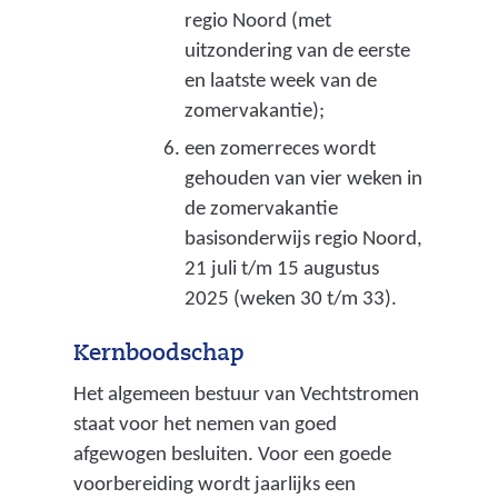
regio Noord (met
k
uitzondering van de eerste
e
en laatste week van de
n
zomervakantie);
n
een zomerreces wordt
i
gehouden van vier weken in
de zomervakantie
n
basisonderwijs regio Noord,
g
21 juli t/m 15 augustus
)
2025 (weken 30 t/m 33).
Kernboodschap
Het algemeen bestuur van Vechtstromen
staat voor het nemen van goed
afgewogen besluiten. Voor een goede
voorbereiding wordt jaarlijks een