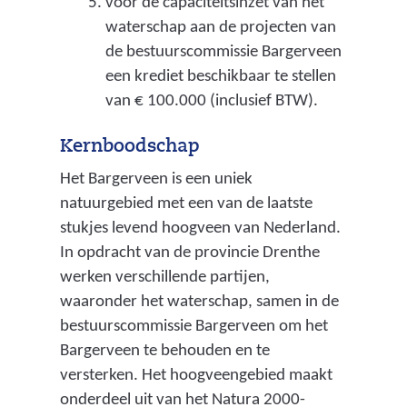
voor de capaciteitsinzet van het
waterschap aan de projecten van
a
de bestuurscommissie Bargerveen
t
een krediet beschikbaar te stellen
e
van € 100.000 (inclusief BTW).
r
Kernboodschap
r
Het Bargerveen is een uniek
e
natuurgebied met een van de laatste
g
stukjes levend hoogveen van Nederland.
i
In opdracht van de provincie Drenthe
e
werken verschillende partijen,
waaronder het waterschap, samen in de
m
bestuurscommissie Bargerveen om het
)
Bargerveen te behouden en te
versterken. Het hoogveengebied maakt
onderdeel uit van het Natura 2000-