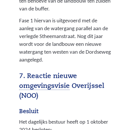
ten behoeve van de landbouw ten zuiden
van de buffer.
Fase 1 hiervan is uitgevoerd met de
aanleg van de watergang parallel aan de
verlegde Stheemanstraat. Nog dit jaar
wordt voor de landbouw een nieuwe
watergang ten westen van de Dordseweg
aangelegd.
7. Reactie nieuwe
(
omgevingsvisie
Overijssel
p
(NOO)
r
Besluit
o
Het dagelijks bestuur heeft op 1 oktober
v