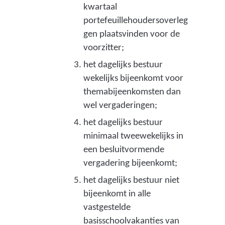
)
kwartaal
s
portefeuillehoudersoverleg
i
gen plaatsvinden voor de
voorzitter;
e
het dagelijks bestuur
f
wekelijks bijeenkomt voor
f
themabijeenkomsten dan
u
wel vergaderingen;
n
het dagelijks bestuur
t
minimaal tweewekelijks in
een besluitvormende
i
vergadering bijeenkomt;
e
het dagelijks bestuur niet
t
bijeenkomt in alle
o
vastgestelde
e
basisschoolvakanties van