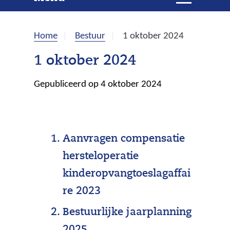
e
i
t
k
k
Home
Bestuur
1 oktober 2024
l
e
a
1 oktober 2024
p
n
p
Gepubliceerd op 4 oktober 2024
e
n
Aanvragen compensatie
hersteloperatie
kinderopvangtoeslagaffai
re 2023
Bestuurlijke jaarplanning