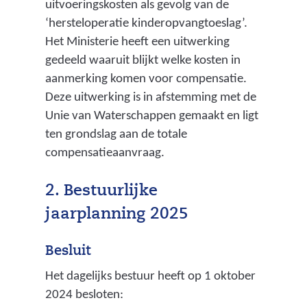
n
uitvoeringskosten als gevolg van de
l
‘hersteloperatie kinderopvangtoeslag’.
a
g
Het Ministerie heeft een uitwerking
s
e
gedeeld waaruit blijkt welke kosten in
t
n
aanmerking komen voor compensatie.
i
s
Deze uitwerking is in afstemming met de
n
Unie van Waterschappen gemaakt en ligt
g
t
ten grondslag aan de totale
k
a
compensatieaanvraag.
a
a
n
2. Bestuurlijke
t
t
o
jaarplanning 2025
g
o
e
r
Besluit
d
l
Het dagelijks bestuur heeft op 1 oktober
o
e
2024 besloten:
c