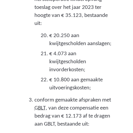
k
n
toeslag over het jaar 2023 ter
t
d
hoogte van € 35.123, bestaande
e
uit:
e
w
p
€ 20.250 aan
a
kwijtgescholden aanslagen;
r
t
€ 4.073 aan
o
kwijtgescholden
e
v
invorderkosten;
r
i
€ 10.800 aan gemaakte
r
n
uitvoeringskosten;
e
c
conform gemaakte afspraken met
g
i
(
GBLT
, van deze compensatie een
i
g
bedrag van € 12.173 af te dragen
a
e
aan GBLT, bestaande uit:
e
l
m