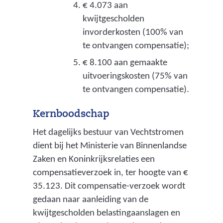
m
€ 4.073 aan
e
e
kwijtgescholden
)
d
e
invorderkosten (100% van
n
o
te ontvangen compensatie);
s
e
€ 8.100 aan gemaakte
c
l
uitvoeringskosten (75% van
h
te ontvangen compensatie).
e
a
p
n
Kernboodschap
p
e
Het dagelijks bestuur van Vechtstromen
e
n
dient bij het Ministerie van Binnenlandse
l
b
Zaken en Koninkrijksrelaties een
i
compensatieverzoek in, ter hoogte van €
j
e
35.123. Dit compensatie-verzoek wordt
k
l
gedaan naar aanleiding van de
b
a
kwijtgescholden belastingaanslagen en
e