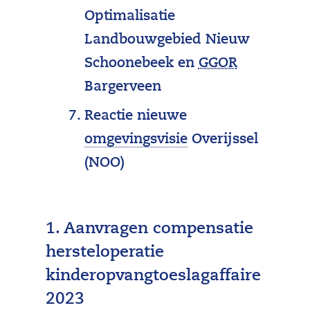
Optimalisatie
Landbouwgebied Nieuw
(
Schoonebeek en
GGOR
g
Bargerveen
e
Reactie nieuwe
w
(
omgevingsvisie
Overijssel
e
p
(NOO)
n
r
s
o
t
1. Aanvragen compensatie
v
g
hersteloperatie
i
r
kinderopvangtoeslagaffaire
n
o
2023
c