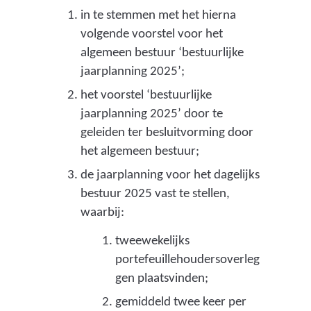
f
o
in te stemmen met het hierna
i
s
volgende voorstel voor het
n
e
algemeen bestuur ‘bestuurlijke
n
i
jaarplanning 2025’;
s
e
het voorstel ‘bestuurlijke
u
jaarplanning 2025’ door te
e
s
geleiden ter besluitvorming door
r
e
het algemeen bestuur;
n
d
de jaarplanning voor het dagelijks
t
,
bestuur 2025 vast te stellen,
r
i
waarbij:
i
n
c
tweewekelijks
i
c
portefeuillehoudersoverleg
j
gen plaatsvinden;
l
n
gemiddeld twee keer per
u