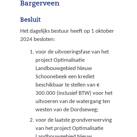
g
Bargerveen
e
Besluit
w
Het dagelijks bestuur heeft op 1 oktober
e
2024 besloten:
n
voor de uitvoeringsfase van het
s
project Optimalisatie
t
Landbouwgebied Nieuw
g
Schoonebeek een krediet
beschikbaar te stellen van €
r
300.000 (inclusief BTW) voor het
o
uitvoeren van de watergang ten
n
westen van de Dordseweg;
d
voor de laatste grondverwerving
-
van het project Optimalisatie
Landbouwgebied Nieuw