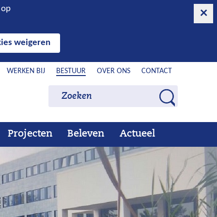
n op
ies weigeren
WERKEN BIJ
BESTUUR
OVER ONS
CONTACT
Zoeken
Zoeken
Z
o
e
Projecten
Beleven
Actueel
Ons
Uitklappen
Beleven
Uitklappen
Actueel
Uitklappen
k
werk
e
n