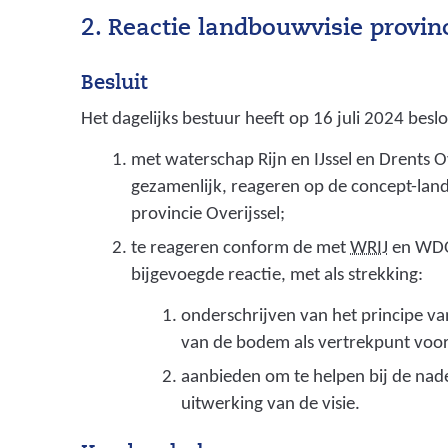
2. Reactie landbouwvisie provinc
Besluit
Het dagelijks bestuur heeft op 16 juli 2024 besl
met waterschap Rijn en IJssel en Drents Ov
gezamenlijk, reageren op de concept-lan
provincie Overijssel;
(
te reageren conform de met
WRIJ
en WDO
w
bijgevoegde reactie, met als strekking:
a
onderschrijven van het principe van
t
van de bodem als vertrekpunt voor
e
aanbieden om te helpen bij de nad
r
uitwerking van de visie.
s
c