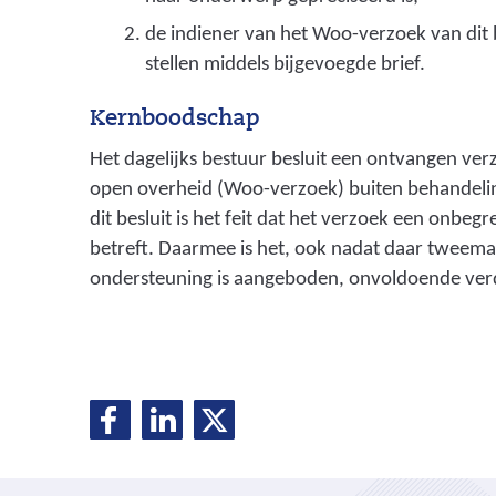
de indiener van het Woo-verzoek van dit 
stellen middels bijgevoegde brief.
Kernboodschap
Het dagelijks bestuur besluit een ontvangen ve
open overheid (Woo-verzoek) buiten behandeling
dit besluit is het feit dat het verzoek een onbe
betreft. Daarmee is het, ook nadat daar tweema
ondersteuning is aangeboden, onvoldoende verd
D
D
D
D
e
e
e
e
l
l
l