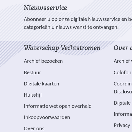
e
e
e
l
Nieuwsservice
n
n
n
o
o
o
e
Abonneer u op onze digitale Nieuwsservice en be
p
p
p
categorieën u nieuws wenst te ontvangen.
n
F
L
X
(
a
i
Waterschap Vechtstromen
Over d
v
c
n
e
e
k
Archief bezoeken
Archief
r
b
e
w
Bestuur
Colofon
o
d
i
o
I
(
Digitale kaarten
Coordin
j
k
n
v
Disclos
Huisstijl
(
(
s
e
Digitale
v
v
t
(
Informatie wet open overheid
r
e
e
n
v
Informa
w
Inkoopvoorwaarden
r
r
a
e
i
Privacy
w
w
a
Over ons
r
j