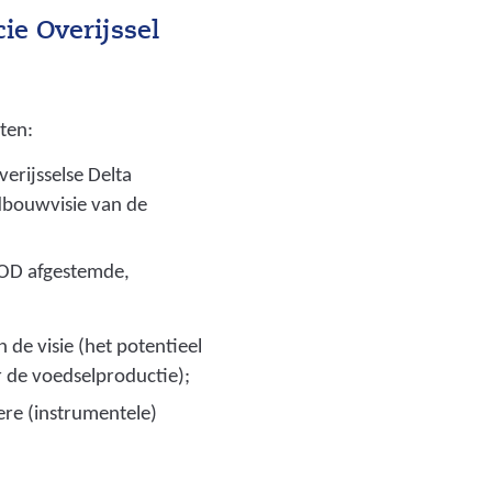
ie Overijssel
oten:
erijsselse Delta
dbouwvisie van de
D afgestemde,
 de visie (het potentieel
 de voedselproductie);
ere (instrumentele)