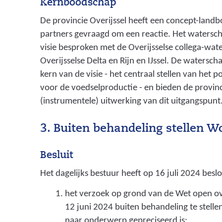
Kernboodschap
h
De provincie Overijssel heeft een concept-land
a
partners gevraagd om een reactie. Het watersc
p
visie besproken met de Overijsselse collega-wa
R
Overijsselse Delta en Rijn en IJssel. De watersc
i
kern van de visie - het centraal stellen van het
j
voor de voedselproductie - en bieden de provinc
n
(instrumentele) uitwerking van dit uitgangspunt
e
n
3. Buiten behandeling stellen 
I
j
s
Besluit
s
Het dagelijks bestuur heeft op 16 juli 2024 besl
e
het verzoek op grond van de Wet open ov
l
12 juni 2024 buiten behandeling te stel
)
naar onderwerp gepreciseerd is;