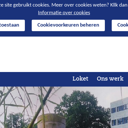
e site gebruikt cookies. Meer over cookies weten? Kllk da
Informatie over cookies
 toestaan
Cookievoorkeuren beheren
Cook
Ga
naar
de
inhoud
Loket
Ons werk