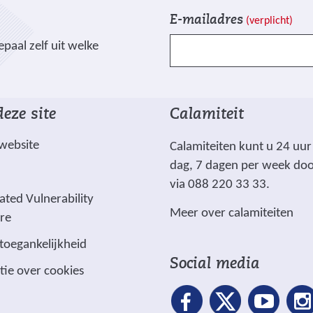
V
I
E-mailadres
(verplicht)
e
n
paal zelf uit welke
l
s
d
c
e
h
n
r
eze site
Calamiteit
g
i
e
j
 website
Calamiteiten kunt u 24 uur
m
v
dag, 7 dagen per week do
a
e
via 088 220 33 33.
r
n
ated Vulnerability
Meer over calamiteiten
k
ure
e
 toegankelijkheid
e
Social media
tie over cookies
r
d
m