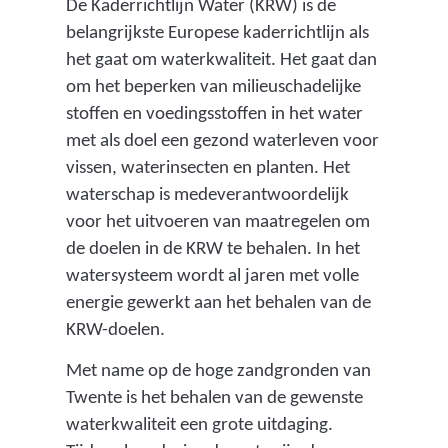
t
De Kaderrichtlijn Water (KRW) is de
e
belangrijkste Europese kaderrichtlijn als
r
het gaat om waterkwaliteit. Het gaat dan
z
om het beperken van milieuschadelijke
u
stoffen en voedingsstoffen in het water
i
met als doel een gezond waterleven voor
v
vissen, waterinsecten en planten. Het
e
waterschap is medeverantwoordelijk
r
voor het uitvoeren van maatregelen om
i
de doelen in de KRW te behalen. In het
n
watersysteem wordt al jaren met volle
g
energie gewerkt aan het behalen van de
)
KRW-doelen.
Met name op de hoge zandgronden van
Twente is het behalen van de gewenste
waterkwaliteit een grote uitdaging.