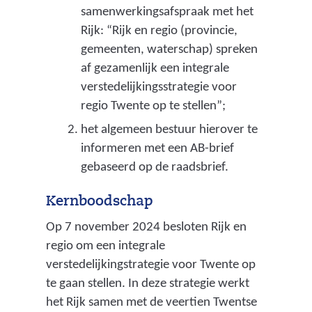
samenwerkingsafspraak met het
n
Rijk: “Rijk en regio (provincie,
s
gemeenten, waterschap) spreken
t
af gezamenlijk een integrale
e
verstedelijkingsstrategie voor
d
regio Twente op te stellen”;
e
het algemeen bestuur hierover te
l
informeren met een AB-brief
i
gebaseerd op de raadsbrief.
j
k
Kernboodschap
g
e
Op 7 november 2024 besloten Rijk en
b
regio om een integrale
i
verstedelijkingstrategie voor Twente op
e
te gaan stellen. In deze strategie werkt
d
het Rijk samen met de veertien Twentse