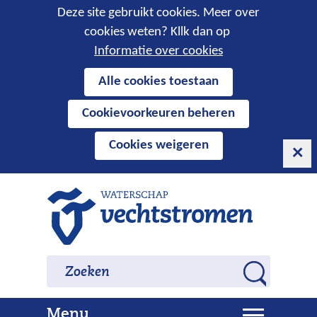
Cookies
Deze site gebruikt cookies. Meer over
cookies weten? Kllk dan op
toestaan?
Informatie over cookies
Hier
Alle cookies toestaan
kan
Cookievoorkeuren beheren
het
gebruik
Cookies weigeren
van
cookies
op
Ga
deze
naar
website
de
worden
inhoud
Zoeken
Zoeken
toegestaan
Z
of
o
geweigerd.
U
Menu