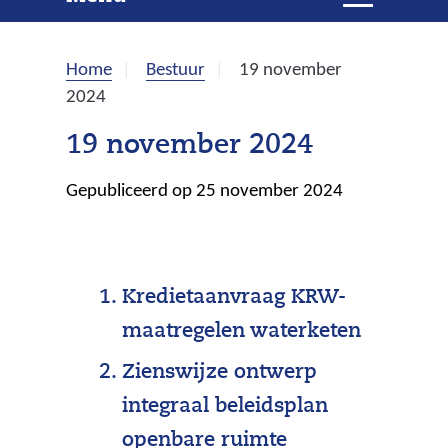
e
i
t
k
k
Home
Bestuur
19 november
l
e
2024
a
p
n
19 november 2024
p
e
Gepubliceerd op 25 november 2024
n
Kredietaanvraag KRW-
maatregelen waterketen
Zienswijze ontwerp
integraal beleidsplan
openbare ruimte