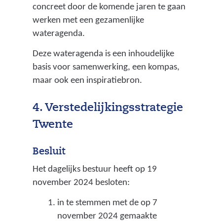
l
concreet door de komende jaren te gaan
e
werken met een gezamenlijke
m
wateragenda.
e
Deze wateragenda is een inhoudelijke
n
basis voor samenwerking, een kompas,
d
maar ook een inspiratiebron.
i
e
4. Verstedelijkingsstrategie
o
Twente
n
t
Besluit
s
t
Het dagelijks bestuur heeft op 19
a
november 2024 besloten:
a
in te stemmen met de op 7
n
november 2024 gemaakte
i