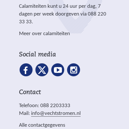
e
e
e
.
Calamiteiten kunt u 24 uur per dag, 7
w
)
)
r
dagen per week doorgeven via 088 220
e
e
33 33.
b
w
s
Meer over calamiteiten
e
i
b
t
s
e
Social media
i
)
t
e
)
Contact
Telefoon: 088 2203333
Mail:
info@vechtstromen.nl
Alle contactgegevens