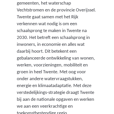
a
gemeenten, het waterschap
l
Vechtstromen en de provincie Overijssel.
s
Twente gaat samen met het Rijk
g
verkennen wat nodig is om een
e
schaalsprong te maken in Twente na
v
2030. Het betreft een schaalsprong in
o
inwoners, in economie en alles wat
l
daarbij hoort. Dit betekent een
g
gebalanceerde ontwikkeling van wonen,
v
werken, voorzieningen, mobiliteit en
a
groen in heel Twente. Met oog voor
n
onder andere watervraagstukken,
w
energie en klimaatadaptatie. Met deze
a
verstedelijkings-strategie draagt Twente
r
bij aan de nationale opgaven en werken
m
we aan een veerkrachtige en
t
toekomstbestendige regio.