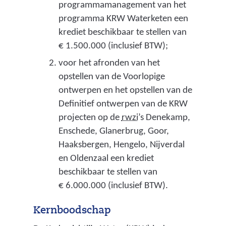
programmamanagement van het
programma KRW Waterketen een
krediet beschikbaar te stellen van
€ 1.500.000 (inclusief BTW);
voor het afronden van het
opstellen van de Voorlopige
ontwerpen en het opstellen van de
Definitief ontwerpen van de KRW
(
projecten op de
rwzi
’s Denekamp,
r
Enschede, Glanerbrug, Goor,
i
Haaksbergen, Hengelo, Nijverdal
o
en Oldenzaal een krediet
o
beschikbaar te stellen van
l
€ 6.000.000 (inclusief BTW).
w
Kernboodschap
a