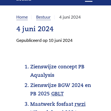
e
i
t
k
k
Home
Bestuur
4 juni 2024
l
e
a
4 juni 2024
p
n
p
Gepubliceerd op 10 juni 2024
e
n
Zienswijze concept PB
Aqualysis
Zienswijze BGW 2024 en
(
PB 2025
GBLT
g
(
Maatwerk fosfaat
rwzi
e