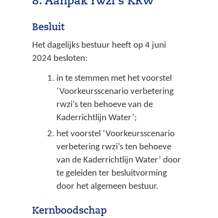
8. Aanpak rwzi's KRW
n
s
Besluit
t
Het dagelijks bestuur heeft op 4 juni
u
2024 besloten:
s
s
in te stemmen met het voorstel
e
‘Voorkeursscenario verbetering
n
rwzi’s ten behoeve van de
b
Kaderrichtlijn Water’;
e
het voorstel ‘Voorkeursscenario
d
verbetering rwzi’s ten behoeve
r
van de Kaderrichtlijn Water’ door
i
te geleiden ter besluitvorming
j
door het algemeen bestuur.
f
s
Kernboodschap