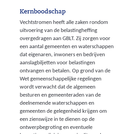
e
Kernboodschap
l
Vechtstromen heeft alle zaken rondom
i
uitvoering van de belastingheffing
j
overgedragen aan GBLT. Zij zorgen voor
een aantal gemeenten en waterschappen
k
dat eigenaren, inwoners en bedrijven
b
aanslagbiljetten voor belastingen
e
ontvangen en betalen. Op grond van de
l
Wet gemeenschappelijke regelingen
wordt verwacht dat de algemeen
a
besturen en gemeenteraden van de
s
deelnemende waterschappen en
t
gemeenten de gelegenheid krijgen om
i
een zienswijze in te dienen op de
ontwerpbegroting en eventuele
n