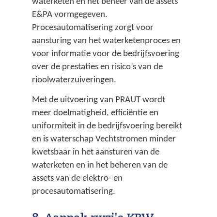
waterketen en het beheer van de assets
e
E&PA vormgegeven.
m
Procesautomatisering zorgt voor
a
aansturing van het waterketenproces en
a
voor informatie voor de bedrijfsvoering
k
over de prestaties en risico’s van de
t
rioolwaterzuiveringen.
v
o
Met de uitvoering van PRAUT wordt
o
meer doelmatigheid, efficiëntie en
r
uniformiteit in de bedrijfsvoering bereikt
e
en is waterschap Vechtstromen minder
e
kwetsbaar in het aansturen van de
n
waterketen en in het beheren van de
b
assets van de elektro- en
a
procesautomatisering.
l
a