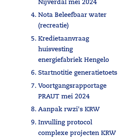
r
Nijverdal mei 2024
m
i
Nota Beleefbaar water
e
o
(recreatie)
e
o
Kredietaanvraag
n
l
huisvesting
s
w
energiefabriek Hengelo
c
a
Startnotitie generatietoets
h
t
a
Voortgangsrapportage
e
p
PRAUT mei 2024
r
p
z
Aanpak rwzi's KRW
e
u
Invulling protocol
l
i
complexe projecten KRW
i