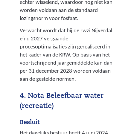
d
echter wisselend, waardoor nog niet kan
e
worden voldaan aan de standaard
r
lozingsnorm voor fosfaat.
i
Verwacht wordt dat bij de rwzi Nijverdal
o
eind 2027 vergaande
o
procesoptimalisaties zijn gerealiseerd in
l
het kader van de KRW. Op basis van het
w
voortschrijdend jaargemiddelde kan dan
a
per 31 december 2028 worden voldaan
t
aan de gestelde normen.
e
r
4. Nota Beleefbaar water
z
(recreatie)
u
i
Besluit
v
e
Het dagelijks bestuur heeft 4 juni 2024