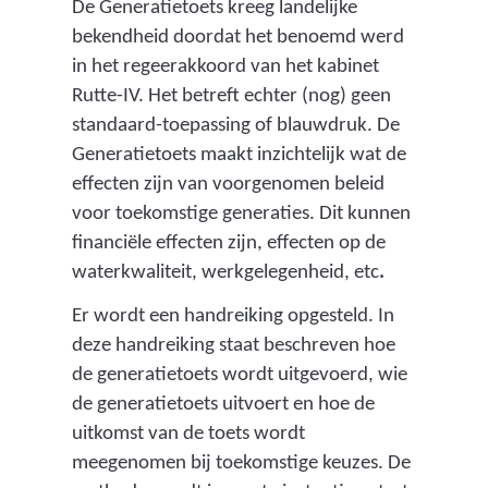
i
De Generatietoets kreeg landelijke
d
bekendheid doordat het benoemd werd
d
in het regeerakkoord van het kabinet
e
Rutte-IV. Het betreft echter (nog) geen
l
standaard-toepassing of blauwdruk. De
e
Generatietoets maakt inzichtelijk wat de
n
effecten zijn van voorgenomen beleid
w
voor toekomstige generaties. Dit kunnen
o
financiële effecten zijn, effecten op de
r
waterkwaliteit, werkgelegenheid, etc
.
d
Er wordt een handreiking opgesteld. In
e
deze handreiking staat beschreven hoe
n
de generatietoets wordt uitgevoerd, wie
b
de generatietoets uitvoert en hoe de
e
uitkomst van de toets wordt
t
meegenomen bij toekomstige keuzes. De
r