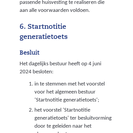
h
passende huisvesting te realiseren die
o
aan alle voorwaarden voldoen.
u
d
6. Startnotitie
s
generatietoets
f
i
Besluit
l
Het dagelijks bestuur heeft op 4 juni
o
2024 besloten:
s
o
in te stemmen met het voorstel
f
voor het algemeen bestuur
i
‘Startnotitie generatietoets’;
e
het voorstel ‘Startnotitie
w
generatietoets’ ter besluitvorming
a
door te geleiden naar het
a