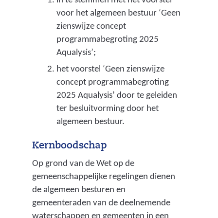
in te stemmen met het voorstel
h
u
voor het algemeen bestuur ‘Geen
t
s
zienswijze concept
s
programmabegroting 2025
e
t
Aqualysis’;
n
r
het voorstel ‘Geen zienswijze
t
concept programmabegroting
o
r
2025 Aqualysis’ door te geleiden
m
i
ter besluitvorming door het
e
algemeen bestuur.
c
n
i
Kernboodschap
)
j
Op grond van de Wet op de
n
gemeenschappelijke regelingen dienen
)
de algemeen besturen en
gemeenteraden van de deelnemende
waterschappen en gemeenten in een