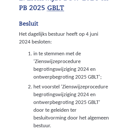
(
PB 2025
GBLT
g
Besluit
e
Het dagelijks bestuur heeft op 4 juni
m
2024 besloten:
e
in te stemmen met de
e
‘Zienswijzeprocedure
n
begrotingswijziging 2024 en
s
ontwerpbegroting 2025 GBLT’;
c
het voorstel ‘Zienswijzeprocedure
begrotingswijziging 2024 en
h
ontwerpbegroting 2025 GBLT’
a
door te geleiden ter
p
besluitvorming door het algemeen
p
bestuur.