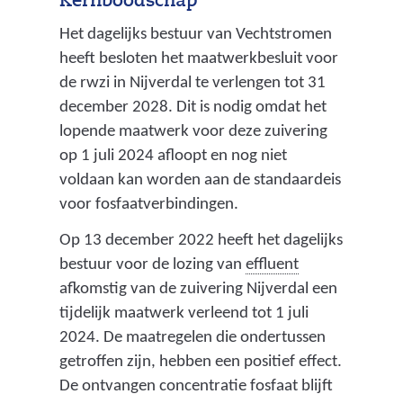
Kernboodschap
n
r
)
Het dagelijks bestuur van Vechtstromen
i
heeft besloten het maatwerkbesluit voor
n
de rwzi in Nijverdal te verlengen tot 31
december 2028. Dit is nodig omdat het
g
lopende maatwerk voor deze zuivering
)
op 1 juli 2024 afloopt en nog niet
voldaan kan worden aan de standaardeis
voor fosfaatverbindingen.
Op 13 december 2022 heeft het dagelijks
(
bestuur voor de lozing van
effluent
h
afkomstig van de zuivering Nijverdal een
e
tijdelijk maatwerk verleend tot 1 juli
t
2024. De maatregelen die ondertussen
i
getroffen zijn, hebben een positief effect.
n
De ontvangen concentratie fosfaat blijft