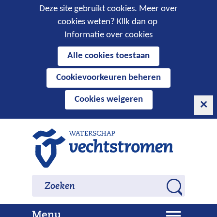
Cookies
Deze site gebruikt cookies. Meer over
cookies weten? Kllk dan op
toestaan?
Informatie over cookies
Hier
Alle cookies toestaan
kan
Cookievoorkeuren beheren
het
gebruik
Cookies weigeren
van
cookies
op
Ga
deze
naar
website
de
worden
inhoud
Zoeken
Zoeken
toegestaan
Z
of
o
geweigerd.
U
Menu