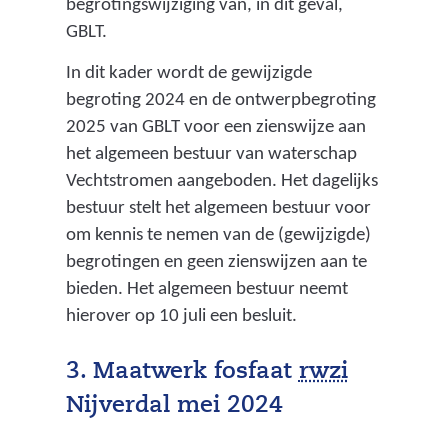
begrotingswijziging van, in dit geval,
g
GBLT.
k
In dit kader wordt de gewijzigde
a
begroting 2024 en de ontwerpbegroting
n
2025 van GBLT voor een zienswijze aan
t
het algemeen bestuur van waterschap
Vechtstromen aangeboden. Het dagelijks
o
bestuur stelt het algemeen bestuur voor
o
om kennis te nemen van de (gewijzigde)
r
begrotingen en geen zienswijzen aan te
l
bieden. Het algemeen bestuur neemt
hierover op 10 juli een besluit.
o
c
(
3. Maatwerk fosfaat
rwzi
o
r
Nijverdal mei 2024
s
i