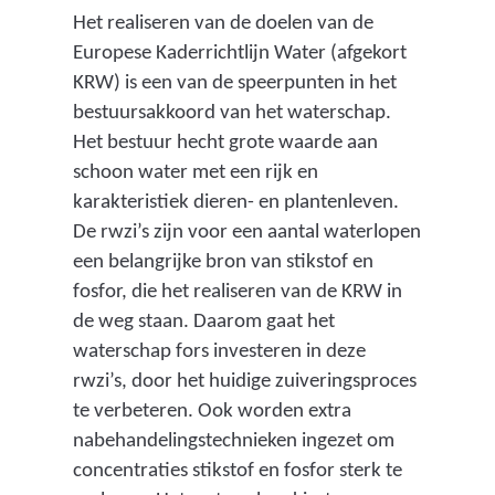
z
Het realiseren van de doelen van de
e
Europese Kaderrichtlijn Water (afgekort
k
KRW) is een van de speerpunten in het
e
bestuursakkoord van het waterschap.
r
Het bestuur hecht grote waarde aan
h
schoon water met een rijk en
e
karakteristiek dieren- en plantenleven.
i
De rwzi’s zijn voor een aantal waterlopen
d
een belangrijke bron van stikstof en
e
fosfor, die het realiseren van de KRW in
n
de weg staan. Daarom gaat het
k
waterschap fors investeren in deze
o
rwzi’s, door het huidige zuiveringsproces
s
te verbeteren. Ook worden extra
t
nabehandelingstechnieken ingezet om
e
concentraties stikstof en fosfor sterk te
n