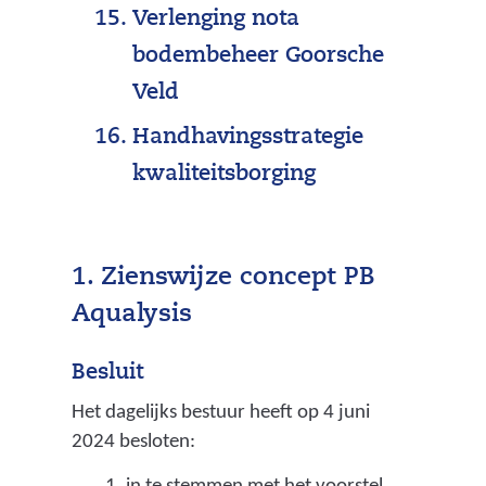
w
Verlenging nota
n
a
bodembeheer Goorsche
t
t
Veld
o
e
o
Handhavingsstrategie
r
r
kwaliteitsborging
s
l
c
o
h
1. Zienswijze concept PB
c
a
Aqualysis
o
p
s
Besluit
V
e
Het dagelijks bestuur heeft op 4 juni
e
n
2024 besloten:
c
s