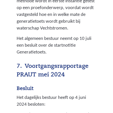
methode wordt in eerste instantie getest
o
op een proefonderwerp, voordat wordt
k
vastgesteld hoe en in welke mate de
k
generatietoets wordt gebruikt bij
e
waterschap Vechtstromen.
n
z
Het algemeen bestuur neemt op 10 juli
o
een besluit over de startnotitie
d
Generatietoets.
a
t
7. Voortgangsrapportage
e
PRAUT mei 2024
e
n
Besluit
a
Het dagelijks bestuur heeft op 4 juni
f
2024 besloten:
g
e