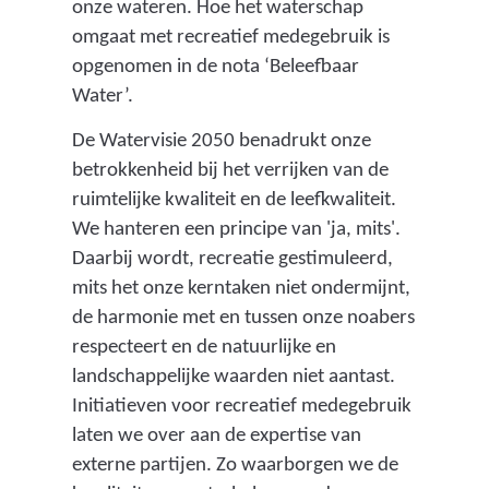
g
onze wateren. Hoe het waterschap
e
omgaat met recreatief medegebruik is
z
opgenomen in de nota ‘Beleefbaar
u
Water’.
i
De Watervisie 2050 benadrukt onze
v
betrokkenheid bij het verrijken van de
e
ruimtelijke kwaliteit en de leefkwaliteit.
r
We hanteren een principe van 'ja, mits'.
d
Daarbij wordt, recreatie gestimuleerd,
e
mits het onze kerntaken niet ondermijnt,
w
de harmonie met en tussen onze noabers
a
respecteert en de natuurlijke en
t
landschappelijke waarden niet aantast.
e
Initiatieven voor recreatief medegebruik
r
laten we over aan de expertise van
d
externe partijen. Zo waarborgen we de
a