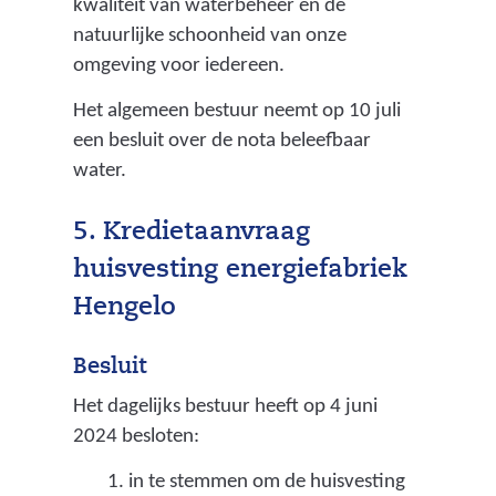
kwaliteit van waterbeheer en de
t
natuurlijke schoonheid van onze
g
omgeving voor iedereen.
e
l
Het algemeen bestuur neemt op 10 juli
o
een besluit over de nota beleefbaar
o
water.
s
d
5. Kredietaanvraag
w
huisvesting energiefabriek
o
Hengelo
r
d
Besluit
t
o
Het dagelijks bestuur heeft op 4 juni
p
2024 besloten:
o
in te stemmen om de huisvesting
p