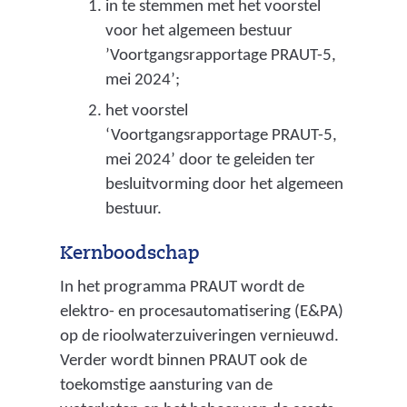
in te stemmen met het voorstel
w
voor het algemeen bestuur
o
’Voortgangsrapportage PRAUT-5,
g
mei 2024’;
e
het voorstel
n
‘Voortgangsrapportage PRAUT-5,
k
mei 2024’ door te geleiden ter
e
besluitvorming door het algemeen
u
bestuur.
z
e
Kernboodschap
w
In het programma PRAUT wordt de
o
elektro- en procesautomatisering (E&PA)
r
op de rioolwaterzuiveringen vernieuwd.
d
Verder wordt binnen PRAUT ook de
t
toekomstige aansturing van de
g