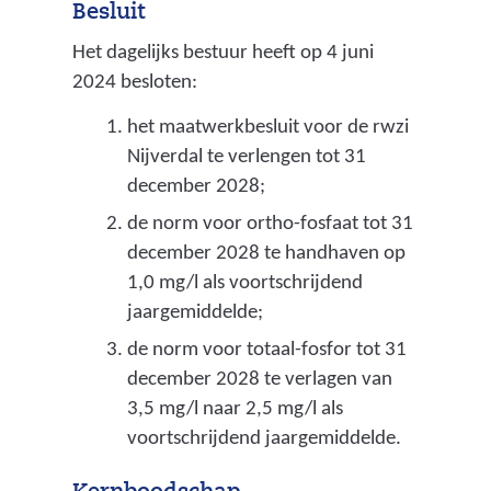
e
Besluit
o
n
Het dagelijks bestuur heeft op 4 juni
o
2024 besloten:
s
l
u
het maatwerkbesluit voor de rwzi
w
Nijverdal te verlengen tot 31
s
a
december 2028;
e
t
de norm voor ortho-fosfaat tot 31
n
e
december 2028 te handhaven op
t
1,0 mg/l als voortschrijdend
r
r
jaargemiddelde;
z
i
de norm voor totaal-fosfor tot 31
u
december 2028 te verlagen van
c
i
3,5 mg/l naar 2,5 mg/l als
i
v
voortschrijdend jaargemiddelde.
j
e