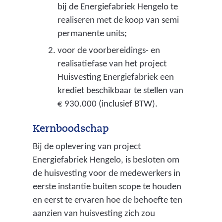
bij de Energiefabriek Hengelo te
p
realiseren met de koop van semi
e
permanente units;
r
voor de voorbereidings- en
v
realisatiefase van het project
l
Huisvesting Energiefabriek een
a
krediet beschikbaar te stellen van
k
€ 930.000 (inclusief BTW).
t
e
Kernboodschap
w
a
Bij de oplevering van project
t
Energiefabriek Hengelo, is besloten om
e
de huisvesting voor de medewerkers in
r
eerste instantie buiten scope te houden
)
en eerst te ervaren hoe de behoefte ten
aanzien van huisvesting zich zou