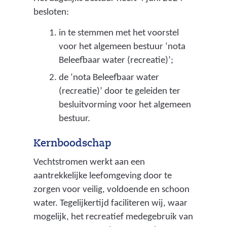
r
besloten:
i
in te stemmen met het voorstel
n
voor het algemeen bestuur ‘nota
g
Beleefbaar water (recreatie)’;
s
de ‘nota Beleefbaar water
i
(recreatie)’ door te geleiden ter
n
besluitvorming voor het algemeen
s
bestuur.
t
a
Kernboodschap
l
l
Vechtstromen werkt aan een
a
aantrekkelijke leefomgeving door te
t
zorgen voor veilig, voldoende en schoon
i
water. Tegelijkertijd faciliteren wij, waar
e
mogelijk, het recreatief medegebruik van