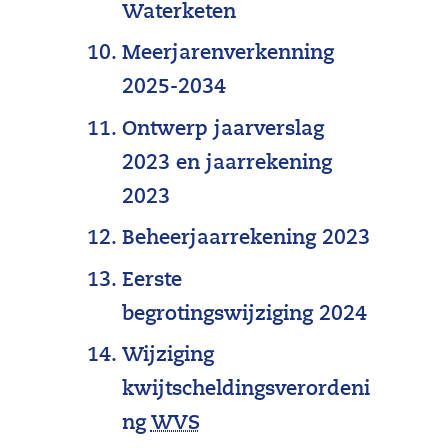
v
Waterketen
j
e
Meerjarenverkenning
k
r
2025-2034
b
i
e
Ontwerp jaarverslag
n
l
2023 en jaarrekening
g
a
2023
)
s
Beheerjaarrekening 2023
t
Eerste
i
begrotingswijziging 2024
n
Wijziging
g
kwijtscheldingsverordeni
k
(
ng
WVS
a