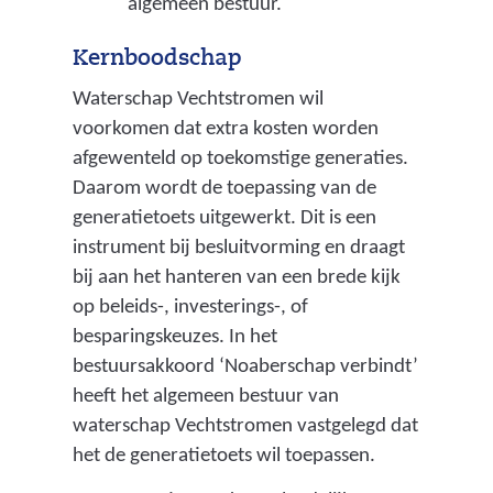
algemeen bestuur.
r
i
Kernboodschap
n
Waterschap Vechtstromen wil
a
voorkomen dat extra kosten worden
l
afgewenteld op toekomstige generaties.
l
Daarom wordt de toepassing van de
e
generatietoets uitgewerkt. Dit is een
b
instrument bij besluitvorming en draagt
e
bij aan het hanteren van een brede kijk
d
op beleids-, investerings-, of
r
besparingskeuzes. In het
i
bestuursakkoord ‘Noaberschap verbindt’
j
heeft het algemeen bestuur van
f
waterschap Vechtstromen vastgelegd dat
s
het de generatietoets wil toepassen.
m