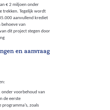
dan € 2 miljoen onder
te trekken. Tegelijk wordt
 35.000 aanvullend krediet
en behoeve van
 van dit project stegen door
ing
ringen en aanvraag
en:
en, onder voorbehoud van
n de eerste
de programma’s, zoals