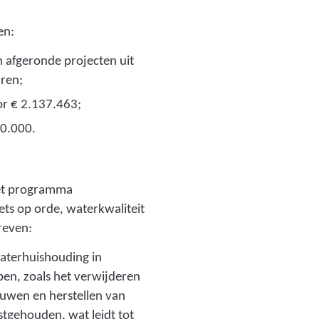
en:
 afgeronde projecten uit
ren;
oor € 2.137.463;
10.000.
het programma
ts op orde, waterkwaliteit
reven:
waterhuishouding in
en, zoals het verwijderen
tuwen en herstellen van
stgehouden, wat leidt tot