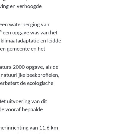
ving en verhoogde
(
 een
waterberging
van
v
³ een opgave was van het
a
 klimaatadaptatie en leidde
s
sen gemeente en het
t
h
atura 2000 opgave, als de
o
natuurlijke beekprofielen,
u
erbetert de ecologische
d
e
t uitvoering van dit
n
de vooraf bepaalde
v
a
herinrichting van 11,6 km
n