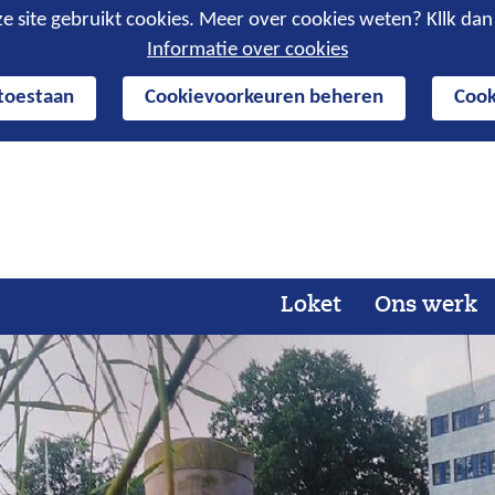
e site gebruikt cookies. Meer over cookies weten? Kllk da
Informatie over cookies
 toestaan
Cookievoorkeuren beheren
Cook
Ga
naar
de
inhoud
Loket
Ons werk