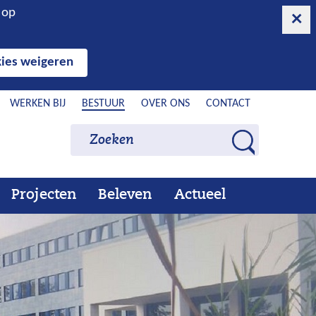
n op
ies weigeren
WERKEN BIJ
BESTUUR
OVER ONS
CONTACT
Zoeken
Zoeken
Z
o
e
Projecten
Beleven
Actueel
Ons
Uitklappen
Beleven
Uitklappen
Actueel
Uitklappen
k
werk
e
n