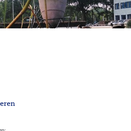
seren
en: