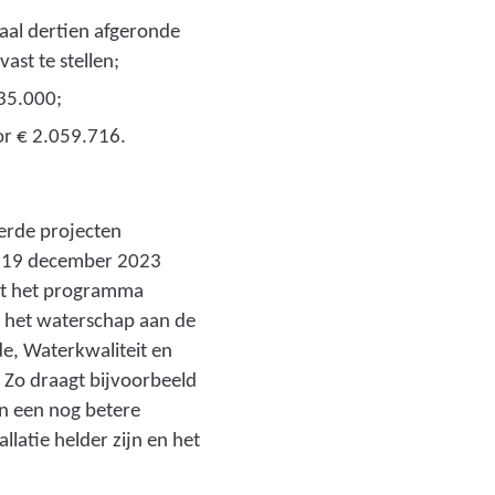
b
taal dertien afgeronde
i
st te stellen;
e
 35.000;
d
oor € 2.059.716.
e
n
)
erde projecten
p 19 december 2023
 uit het programma
 het waterschap aan de
de, Waterkwaliteit en
. Zo draagt bijvoorbeeld
an een nog betere
llatie helder zijn en het