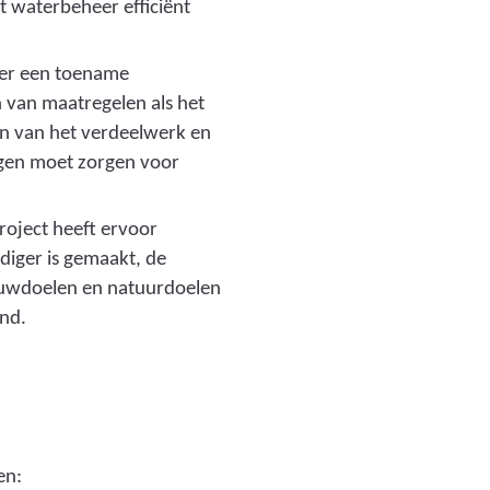
 waterbeheer efficiënt
w
a
t
s er een toename
e
n van maatregelen als het
r
en van het verdeelwerk en
i
ggen moet zorgen voor
n
.
b
roject heeft ervoor
e
diger is gemaakt, de
r
bouwdoelen en natuurdoelen
g
end.
i
n
g
s
g
en:
e