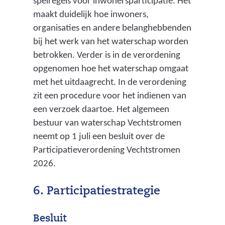
spelregels voor inwonersparticipatie. Het
n
maakt duidelijk hoe inwoners,
e
organisaties en andere belanghebbenden
bij het werk van het waterschap worden
n
betrokken. Verder is in de verordening
b
opgenomen hoe het waterschap omgaat
e
met het uitdaagrecht. In de verordening
l
zit een procedure voor het indienen van
een verzoek daartoe. Het algemeen
a
bestuur van waterschap Vechtstromen
n
neemt op 1 juli een besluit over de
g
Participatieverordening Vechtstromen
e
2026.
n
6. Participatiestrategie
s
t
Besluit