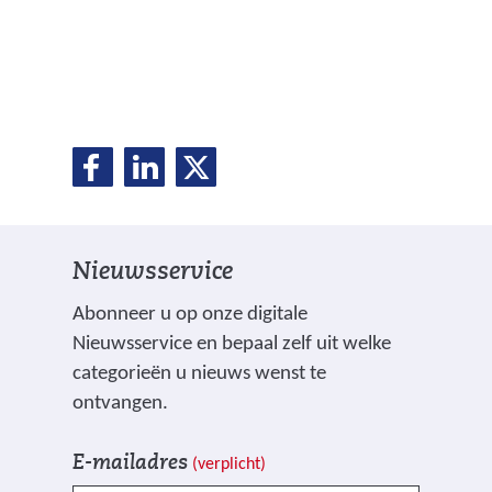
D
D
D
D
e
e
e
e
l
l
l
e
e
e
l
Nieuwsservice
n
n
n
o
o
o
e
Abonneer u op onze digitale
p
p
p
Nieuwsservice en bepaal zelf uit welke
n
F
L
X
categorieën u nieuws wenst te
(
a
i
ontvangen.
v
c
n
V
I
e
e
k
E-mailadres
(verplicht)
e
n
r
b
e