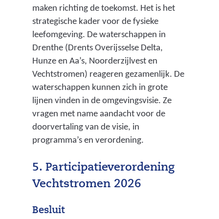
maken richting de toekomst. Het is het
a
strategische kader voor de fysieke
n
leefomgeving. De waterschappen in
Drenthe (Drents Overijsselse Delta,
w
Hunze en Aa’s, Noorderzijlvest en
a
Vechtstromen) reageren gezamenlijk. De
a
waterschappen kunnen zich in grote
r
lijnen vinden in de omgevingsvisie. Ze
vragen met name aandacht voor de
i
doorvertaling van de visie, in
n
programma’s en verordening.
d
e
5. Participatieverordening
p
Vechtstromen 2026
r
Besluit
o