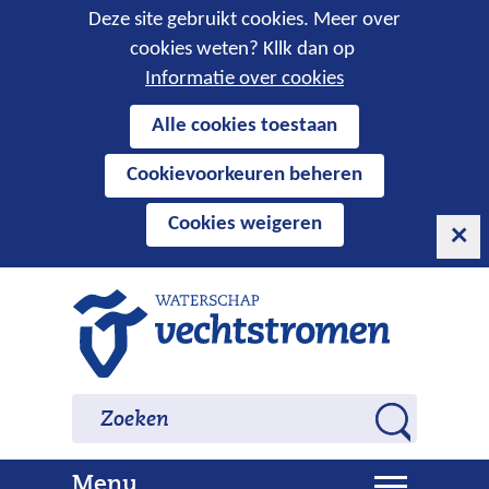
Cookies
Deze site gebruikt cookies. Meer over
cookies weten? Kllk dan op
toestaan?
Informatie over cookies
Hier
Alle cookies toestaan
kan
Cookievoorkeuren beheren
het
gebruik
Cookies weigeren
van
cookies
op
Ga
deze
naar
website
de
worden
inhoud
Zoeken
Zoeken
toegestaan
Z
of
o
geweigerd.
U
Menu