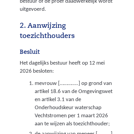
bestuur of de proef daadwerkelijk wordt
e
uitgevoerd.
n
s
2. Aanwijzing
t
toezichthouders
a
Besluit
a
Het dagelijks bestuur heeft op 12 mei
t
2026 besloten:
g
mevrouw […………..] op grond van
e
artikel 18.6 van de Omgevingswet
d
en artikel 3.1 van de
e
Onderhoudskeur waterschap
f
Vechtstromen per 1 maart 2026
aan te wijzen als toezichthouder;
i