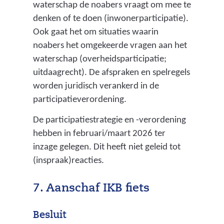
u
waterschap de noabers vraagt om mee te
n
denken of te doen (inwonerparticipatie).
Ook gaat het om situaties waarin
t
noabers het omgekeerde vragen aan het
i
waterschap (overheidsparticipatie;
e
uitdaagrecht). De afspraken en spelregels
t
worden juridisch verankerd in de
participatieverordening.
o
e
De participatiestrategie en -verordening
hebben in februari/maart 2026 ter
k
inzage gelegen. Dit heeft niet geleid tot
e
(inspraak)reacties.
n
n
7. Aanschaf IKB fiets
i
Besluit
n