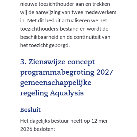
nieuwe toezichthouder aan en trekken
n
wij de aanwijzing van twee medewerkers
n
in. Met dit besluit actualiseren we het
i
toezichthouders-bestand en wordt de
beschikbaarheid en de continuïteit van
n
het toezicht geborgd.
g
)
3. Zienswijze concept
programmabegroting 2027
gemeenschappelijke
regeling Aqualysis
Besluit
Het dagelijks bestuur heeft op 12 mei
2026 besloten: