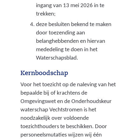
ingang van 13 mei 2026 in te
e
trekken;
f
deze besluiten bekend te maken
f
door toezending aan
belanghebbenden en hiervan
u
mededeling te doen in het
n
Waterschapsblad.
t
i
Kernboodschap
e
Voor het toezicht op de naleving van het
bepaalde bij of krachtens de
t
Omgevingswet en de Onderhoudskeur
o
waterschap Vechtstromen is het
e
noodzakelijk over voldoende
k
toezichthouders te beschikken. Door
personeelsmutaties wijzen wij één
e