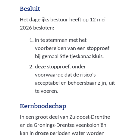
a
Besluit
l
Het dagelijks bestuur heeft op 12 mei
2026 besloten:
p
l
in te stemmen met het
voorbereiden van een stopproef
a
bij gemaal Stieltjeskanaalsluis.
n
deze stopproef, onder
w
voorwaarde dat de risico's
a
acceptabel en beheersbaar zijn, uit
a
te voeren.
r
Kernboodschap
i
In een groot deel van Zuidoost-Drenthe
n
en de Gronings-Drentse veenkoloniën
d
kan in droge perioden water worden