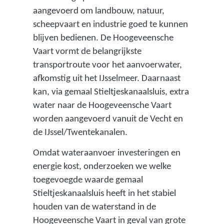
e
aangevoerd om landbouw, natuur,
scheepvaart en industrie goed te kunnen
p
blijven bedienen. De Hoogeveensche
r
Vaart vormt de belangrijkste
o
transportroute voor het aanvoerwater,
v
afkomstig uit het IJsselmeer. Daarnaast
kan, via gemaal Stieltjeskanaalsluis, extra
i
water naar de Hoogeveensche Vaart
n
worden aangevoerd vanuit de Vecht en
c
de IJssel/Twentekanalen.
i
Omdat wateraanvoer investeringen en
a
energie kost, onderzoeken we welke
toegevoegde waarde gemaal
l
Stieltjeskanaalsluis heeft in het stabiel
e
houden van de waterstand in de
d
Hoogeveensche Vaart in geval van grote