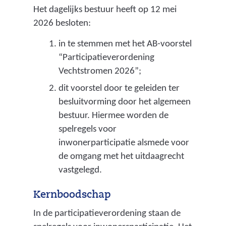
Het dagelijks bestuur heeft op 12 mei
v
2026 besloten:
i
in te stemmen met het AB-voorstel
n
“Participatieverordening
c
Vechtstromen 2026”;
i
dit voorstel door te geleiden ter
a
besluitvorming door het algemeen
l
bestuur. Hiermee worden de
spelregels voor
e
inwonerparticipatie alsmede voor
d
de omgang met het uitdaagrecht
o
vastgelegd.
e
Kernboodschap
l
In de participatieverordening staan de
e