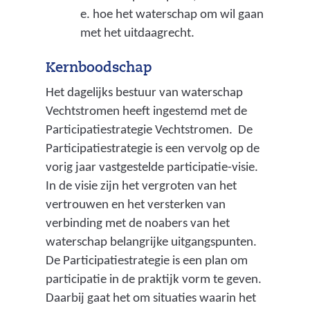
r
e. hoe het waterschap om wil gaan
d
met het uitdaagrecht.
,
Kernboodschap
i
Het dagelijks bestuur van waterschap
n
Vechtstromen heeft ingestemd met de
c
Participatiestrategie Vechtstromen. De
l
Participatiestrategie is een vervolg op de
vorig jaar vastgestelde participatie-visie.
u
In de visie zijn het vergroten van het
s
vertrouwen en het versterken van
i
verbinding met de noabers van het
e
waterschap belangrijke uitgangspunten.
De Participatiestrategie is een plan om
f
participatie in de praktijk vorm te geven.
f
Daarbij gaat het om situaties waarin het