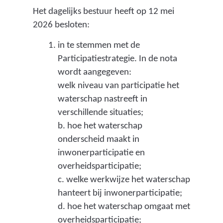
a
Het dagelijks bestuur heeft op 12 mei
a
2026 besloten:
t
in te stemmen met de
g
Participatiestrategie. In de nota
wordt aangegeven:
e
welk niveau van participatie het
d
waterschap nastreeft in
e
verschillende situaties;
f
b. hoe het waterschap
onderscheid maakt in
i
inwonerparticipatie en
n
overheidsparticipatie;
i
c. welke werkwijze het waterschap
e
hanteert bij inwonerparticipatie;
d. hoe het waterschap omgaat met
e
overheidsparticipatie;