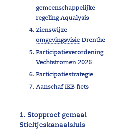
gemeenschappelijke
regeling Aqualysis
Zienswijze
(
omgevingsvisie
Drenthe
p
Participatieverordening
r
Vechtstromen 2026
o
Participatiestrategie
v
Aanschaf IKB fiets
i
n
c
1. Stopproef gemaal
i
Stieltjeskanaalsluis
a