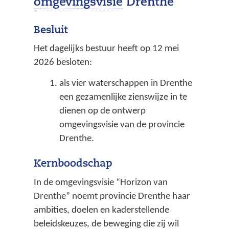
(
omgevingsvisie
Drenthe
p
Besluit
r
Het dagelijks bestuur heeft op 12 mei
o
2026 besloten:
v
als vier waterschappen in Drenthe
i
een gezamenlijke zienswijze in te
n
dienen op de ontwerp
c
omgevingsvisie van de provincie
Drenthe.
i
a
Kernboodschap
a
In de omgevingsvisie “Horizon van
l
Drenthe” noemt provincie Drenthe haar
p
ambities, doelen en kaderstellende
beleidskeuzes, de beweging die zij wil
l