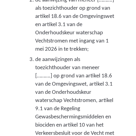
de aanwijzing van meneer [……….]
n
als toezichthouder op grond van
i
artikel 18.6 van de Omgevingswet
e
en artikel 3.1 van de
e
Onderhoudskeur waterschap
Vechtstromen met ingang van 1
r
mei 2026 in te trekken;
d
de aanwijzingen als
,
toezichthouder van meneer
i
[……….] op grond van artikel 18.6
n
van de Omgevingswet, artikel 3.1
van de Onderhoudskeur
c
waterschap Vechtstromen, artikel
l
9.1 van de Regeling
u
Gewasbeschermingsmiddelen en
s
biociden en artikel 10 van het
Verkeersbesluit voor de Vecht met
i