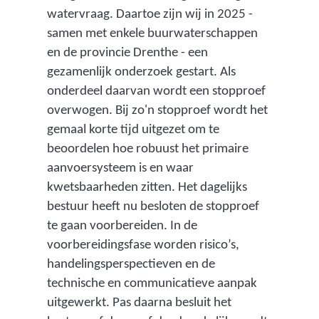
o
watervraag. Daartoe zijn wij in 2025 -
samen met enkele buurwaterschappen
e
en de provincie Drenthe - een
l
gezamenlijk onderzoek gestart. Als
e
onderdeel daarvan wordt een stopproef
n
overwogen. Bij zo'n stopproef wordt het
gemaal korte tijd uitgezet om te
e
beoordelen hoe robuust het primaire
n
aanvoersysteem is en waar
b
kwetsbaarheden zitten. Het dagelijks
e
bestuur heeft nu besloten de stopproef
te gaan voorbereiden. In de
l
voorbereidingsfase worden risico’s,
a
handelingsperspectieven en de
n
technische en communicatieve aanpak
g
uitgewerkt. Pas daarna besluit het