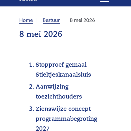
e
i
t
k
k
Home
Bestuur
8 mei 2026
l
e
a
8 mei 2026
p
n
p
e
n
Stopproef gemaal
Stieltjeskanaalsluis
Aanwijzing
toezichthouders
Zienswijze concept
programmabegroting
2027