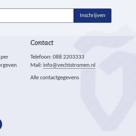
n
a
Inschrijven
a
e
Contact
e
n
 per
Telefoon: 088 2203333
a
orgeven
Mail:
info@vechtstromen.nl
n
Alle contactgegevens
d
e
e
w
e
b