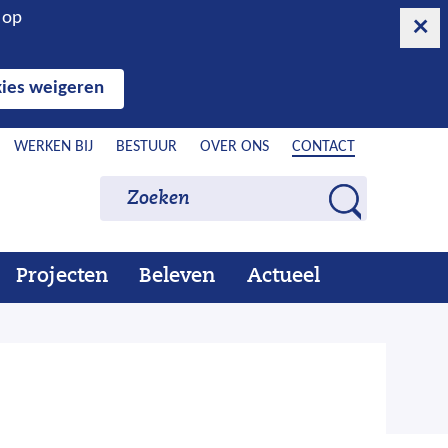
n op
ies weigeren
WERKEN BIJ
BESTUUR
OVER ONS
CONTACT
Zoeken
Zoeken
Z
o
e
Projecten
Beleven
Actueel
Ons
Uitklappen
Beleven
Uitklappen
Actueel
Uitklappen
k
werk
e
n