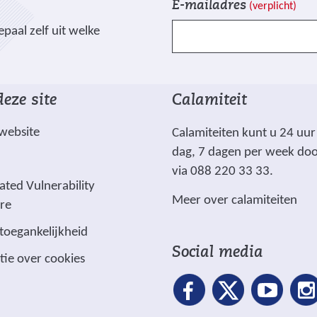
E-mailadres
(verplicht)
e
n
a
paal zelf uit welke
l
s
r
d
c
e
r
e
h
e
n
r
n
eze site
Calamiteit
g
i
a
e
j
 website
n
Calamiteiten kunt u 24 uur
m
v
d
dag, 7 dagen per week do
a
e
e
via 088 220 33 33.
r
n
ated Vulnerability
r
Meer over calamiteiten
k
ure
e
r
e
w
 toegankelijkheid
e
e
Social media
tie over cookies
r
b
d
s
m
i
s