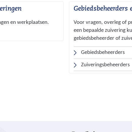
veringen
Gebiedsbeheerders 
ingen en werkplaatsen.
Voor vragen, overleg of 
een bepaalde zuivering k
gebiedsbeheerder of zuiv
(
Gebiedsbeheerders
v
(
Zuiveringsbeheerders
e
r
w
r
i
j
i
s
j
t
s
n
t
V
I
a