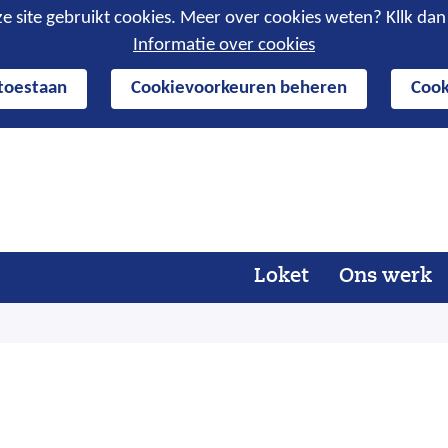
e site gebruikt cookies. Meer over cookies weten? Kllk da
Informatie over cookies
 toestaan
Cookievoorkeuren beheren
Cook
Ga
naar
de
inhoud
Loket
Ons werk