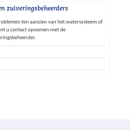
en zuiveringsbeheerders
problemen ten aanzien van het watersysteem of
unt u contact opnemen met de
eringsbeheerder.
v
e
w