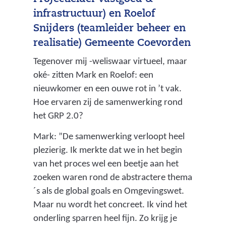
k
infrastructuur) en Roelof
r
Snijders (teamleider beheer en
i
realisatie) Gemeente Coevorden
o
l
Tegenover mij -weliswaar virtueel, maar
e
oké- zitten Mark en Roelof: een
r
nieuwkomer en een ouwe rot in ’t vak.
i
Hoe ervaren zij de samenwerking rond
n
het GRP 2.0?
g
Mark: ”De samenwerking verloopt heel
s
plezierig. Ik merkte dat we in het begin
p
van het proces wel een beetje aan het
l
zoeken waren rond de abstractere thema
a
´s als de global goals en Omgevingswet.
n
Maar nu wordt het concreet. Ik vind het
)
onderling sparren heel fijn. Zo krijg je