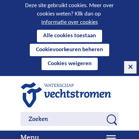
Cookies
Deze site gebruikt cookies. Meer over
cookies weten? Kllk dan op
toestaan?
Informatie over cookies
Hier
Alle cookies toestaan
kan
Cookievoorkeuren beheren
het
gebruik
Cookies weigeren
van
cookies
op
Ga
deze
naar
website
de
worden
inhoud
Zoeken
Zoeken
toegestaan
Z
of
o
geweigerd.
U
Menu