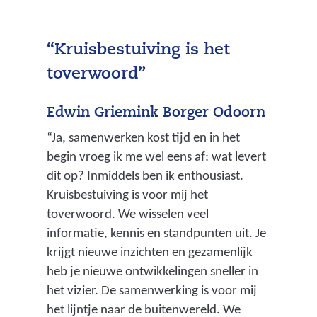
g
e
“Kruisbestuiving is het
m
toverwoord”
e
e
Edwin Griemink Borger Odoorn
n
“Ja, samenwerken kost tijd en in het
t
begin vroeg ik me wel eens af: wat levert
e
dit op? Inmiddels ben ik enthousiast.
Kruisbestuiving is voor mij het
l
toverwoord. We wisselen veel
i
informatie, kennis en standpunten uit. Je
j
krijgt nieuwe inzichten en gezamenlijk
k
heb je nieuwe ontwikkelingen sneller in
het vizier. De samenwerking is voor mij
r
het lijntje naar de buitenwereld. We