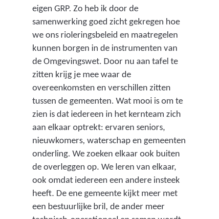
d
eigen GRP. Zo heb ik door de
e
samenwerking goed zicht gekregen hoe
p
we ons rioleringsbeleid en maatregelen
r
kunnen borgen in de instrumenten van
o
de Omgevingswet. Door nu aan tafel te
v
zitten krijg je mee waar de
i
overeenkomsten en verschillen zitten
n
tussen de gemeenten. Wat mooi is om te
c
zien is dat iedereen in het kernteam zich
i
aan elkaar optrekt: ervaren seniors,
a
nieuwkomers, waterschap en gemeenten
l
onderling. We zoeken elkaar ook buiten
e
de overleggen op. We leren van elkaar,
d
ook omdat iedereen een andere insteek
o
heeft. De ene gemeente kijkt meer met
e
een bestuurlijke bril, de ander meer
l