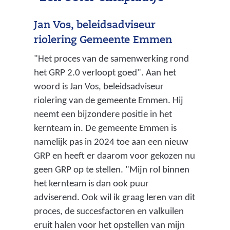
n
c
Jan Vos, beleidsadviseur
i
riolering Gemeente Emmen
a
"Het proces van de samenwerking rond
a
het GRP 2.0 verloopt goed". Aan het
l
woord is Jan Vos, beleidsadviseur
p
riolering van de gemeente Emmen. Hij
l
neemt een bijzondere positie in het
a
kernteam in. De gemeente Emmen is
n
namelijk pas in 2024 toe aan een nieuw
w
GRP en heeft er daarom voor gekozen nu
a
geen GRP op te stellen. "Mijn rol binnen
a
het kernteam is dan ook puur
r
adviserend. Ook wil ik graag leren van dit
i
proces, de succesfactoren en valkuilen
n
eruit halen voor het opstellen van mijn