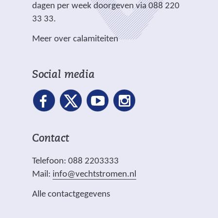
r
dagen per week doorgeven via 088 220
e
e
33 33.
b
w
s
Meer over calamiteiten
e
i
b
t
s
e
Social media
i
)
t
e
)
Contact
Telefoon: 088 2203333
Mail:
info@vechtstromen.nl
Alle contactgegevens