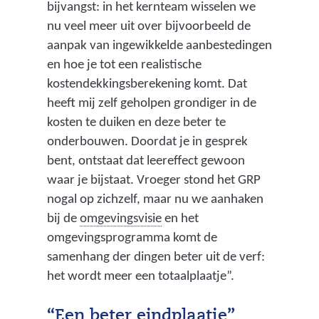
bijvangst: in het kernteam wisselen we
nu veel meer uit over bijvoorbeeld de
aanpak van ingewikkelde aanbestedingen
en hoe je tot een realistische
kostendekkingsberekening komt. Dat
heeft mij zelf geholpen grondiger in de
kosten te duiken en deze beter te
onderbouwen. Doordat je in gesprek
bent, ontstaat dat leereffect gewoon
waar je bijstaat. Vroeger stond het GRP
nogal op zichzelf, maar nu we aanhaken
(
bij de
omgevingsvisie
en het
p
omgevingsprogramma komt de
r
samenhang der dingen beter uit de verf:
o
het wordt meer een totaalplaatje”.
v
i
“Een beter eindplaatje”