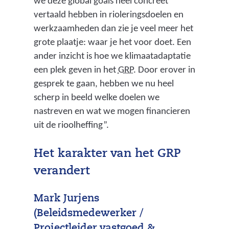
we deze global goals heel concreet
vertaald hebben in rioleringsdoelen en
werkzaamheden dan zie je veel meer het
grote plaatje: waar je het voor doet. Een
ander inzicht is hoe we klimaatadaptatie
(
een plek geven in het
GRP.
Door erover in
g
gesprek te gaan, hebben we nu heel
e
scherp in beeld welke doelen we
m
nastreven en wat we mogen financieren
e
uit de rioolheffing”.
e
n
Het karakter van het GRP
t
verandert
e
l
Mark Jurjens
i
(Beleidsmedewerker /
j
Projectleider vastgoed &