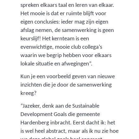
i
spreken elkaars taal en leren van elkaar.
o
Het mooie is dat er ruimte blijft voor
l
eigen conclusies: ieder mag zijn eigen
afslag nemen, de samenwerking is geen
e
keurslijf! Het kernteam is een
r
evenwichtige, mooie club collega’s
i
waarin we begrip hebben voor elkaars
lokale situatie en afwegingen”.
n
g
Kun je een voorbeeld geven van nieuwe
inzichten die je door de samenwerking
s
kreeg?
p
“Jazeker, denk aan de Sustainable
l
Development Goals die gemeente
a
Hardenberg inbracht. Eerst dacht ik: het
n
is wel heel abstract, maar als ik nu zie hoe
)