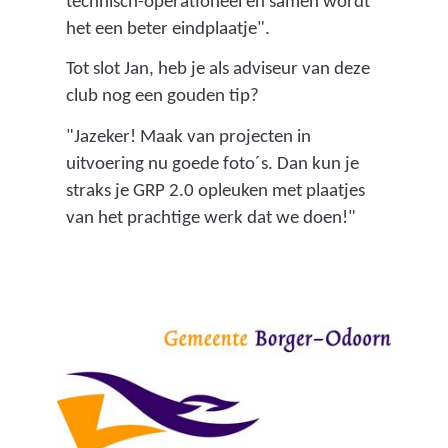
technisch-operationeel en samen wordt
e
het een beter eindplaatje".
n
e
Tot slot Jan, heb je als adviseur van deze
n
club nog een gouden tip?
b
"Jazeker! Maak van projecten in
e
uitvoering nu goede foto´s. Dan kun je
l
straks je GRP 2.0 opleuken met plaatjes
a
van het prachtige werk dat we doen!"
n
g
e
n
s
t
a
a
t