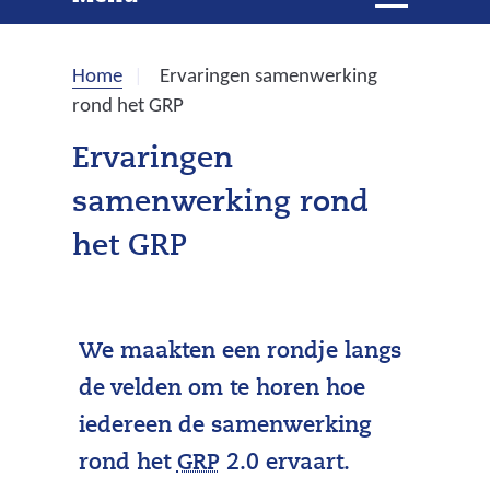
e
i
t
k
k
Home
Ervaringen samenwerking
l
e
rond het GRP
a
p
n
Ervaringen
p
samenwerking rond
e
n
het GRP
We maakten een rondje langs
de velden om te horen hoe
iedereen de samenwerking
(
rond het
GRP
2.0 ervaart.