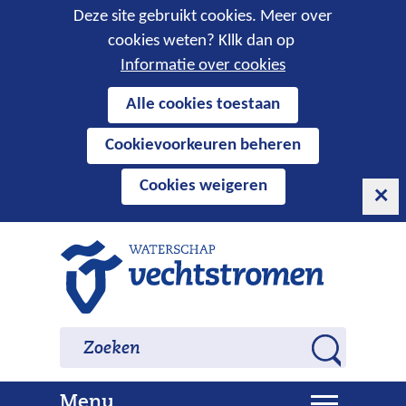
Cookies
Deze site gebruikt cookies. Meer over
cookies weten? Kllk dan op
toestaan?
Informatie over cookies
Hier
Alle cookies toestaan
kan
Cookievoorkeuren beheren
het
gebruik
Cookies weigeren
van
cookies
op
Ga
deze
naar
website
de
worden
inhoud
Zoeken
Zoeken
toegestaan
Z
of
o
geweigerd.
U
Menu