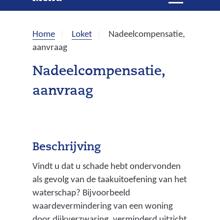
e
i
t
k
k
Home
Loket
Nadeelcompensatie,
l
e
aanvraag
a
p
n
Nadeelcompensatie,
p
aanvraag
e
n
Beschrijving
Vindt u dat u schade hebt ondervonden
als gevolg van de taakuitoefening van het
waterschap? Bijvoorbeeld
waardevermindering van een woning
door dijkverzwaring, verminderd uitzicht