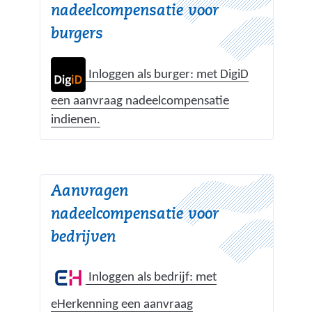
j
nadeelcompensatie voor
i
s
burgers
j
t
s
n
t
Inloggen als burger: met DigiD
a
n
a
een aanvraag nadeelcompensatie
a
(
r
indienen.
a
v
e
r
e
e
e
r
n
e
Aanvragen
w
a
n
i
nadeelcompensatie voor
n
a
j
d
bedrijven
n
s
e
d
t
r
Inloggen als bedrijf: met
e
n
e
r
eHerkenning een aanvraag
a
w