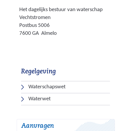
Het dagelijks bestuur van waterschap
Vechtstromen
Postbus 5006
7600 GA Almelo
Regelgeving
(
Waterschapswet
v
(
Waterwet
e
v
r
e
w
r
Aanvragen
i
w