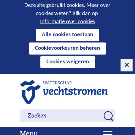
Cookies
Deze site gebruikt cookies. Meer over
cookies weten? Kllk dan op
toestaan?
Informatie over cookies
Hier
Alle cookies toestaan
kan
Cookievoorkeuren beheren
het
gebruik
Cookies weigeren
van
cookies
op
Ga
deze
naar
website
de
worden
inhoud
Zoeken
Zoeken
toegestaan
Z
of
o
geweigerd.
U
Menu