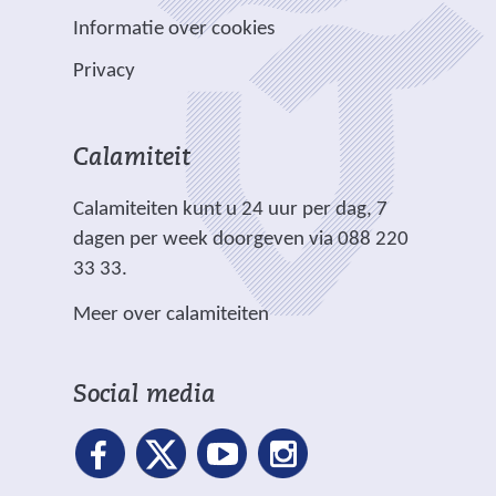
n
w
w
)
e
p
Informatie over cookies
a
e
e
e
l
n
b
b
Privacy
n
i
d
s
s
a
c
e
i
i
n
h
r
t
t
Calamiteit
d
t
e
e
e
e
.
Calamiteiten kunt u 24 uur per dag, 7
w
)
)
r
dagen per week doorgeven via 088 220
e
e
33 33.
b
w
s
Meer over calamiteiten
e
i
b
t
s
e
Social media
i
)
t
e