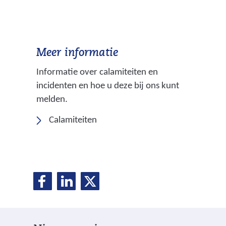
Meer informatie
Informatie over calamiteiten en
incidenten en hoe u deze bij ons kunt
melden.
Calamiteiten
D
D
D
D
e
e
e
e
l
l
l
e
e
e