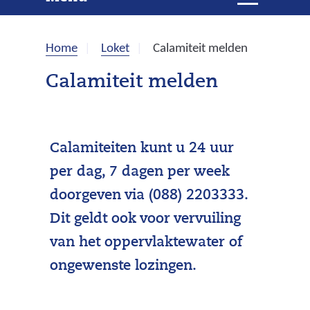
e
i
t
k
k
Home
Loket
Calamiteit melden
l
e
a
Calamiteit melden
p
n
p
e
n
Calamiteiten kunt u 24 uur
per dag, 7 dagen per week
doorgeven via (088) 2203333.
Dit geldt ook voor vervuiling
van het oppervlaktewater of
ongewenste lozingen.