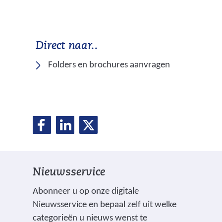
Direct naar..
Folders en brochures aanvragen
D
D
D
D
e
e
e
e
l
l
l
e
e
e
l
Nieuwsservice
n
n
n
o
o
o
e
Abonneer u op onze digitale
p
p
p
Nieuwsservice en bepaal zelf uit welke
n
F
L
X
categorieën u nieuws wenst te