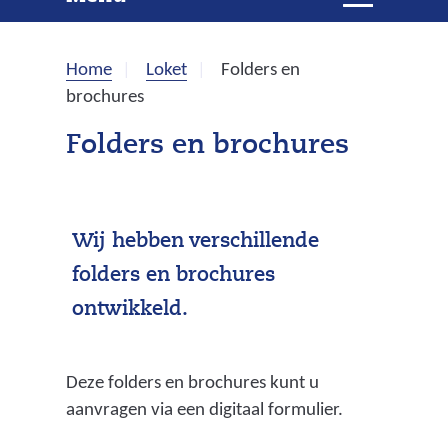
e
i
t
k
k
Home
Loket
Folders en
l
e
brochures
a
p
n
Folders en brochures
p
e
n
Wij hebben verschillende
folders en brochures
ontwikkeld.
Deze folders en brochures kunt u
aanvragen via een digitaal formulier.