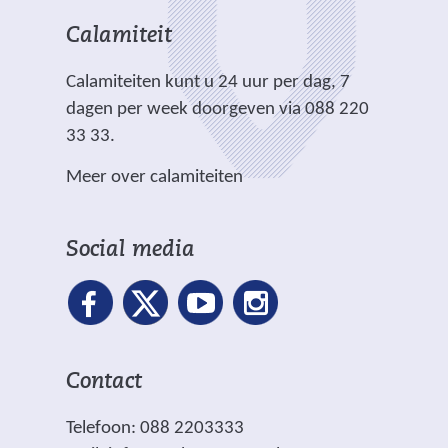
c
e
i
i
n
h
r
t
t
Calamiteit
d
t
e
e
e
e
.
Calamiteiten kunt u 24 uur per dag, 7
w
)
)
r
dagen per week doorgeven via 088 220
e
e
33 33.
b
w
s
Meer over calamiteiten
e
i
b
t
s
e
Social media
i
)
t
e
)
Contact
Telefoon: 088 2203333