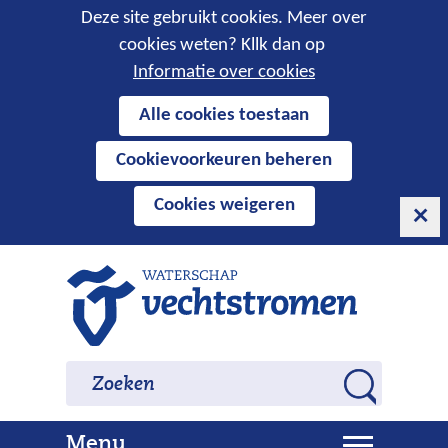
Cookies
Deze site gebruikt cookies. Meer over
cookies weten? Kllk dan op
toestaan?
Informatie over cookies
Hier
Alle cookies toestaan
kan
Cookievoorkeuren beheren
het
gebruik
Cookies weigeren
van
cookies
op
Ga
deze
naar
website
de
worden
inhoud
Zoeken
Zoeken
toegestaan
Z
of
o
geweigerd.
U
Menu