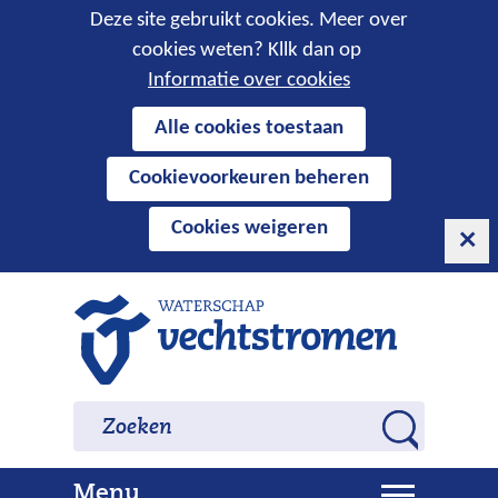
Cookies
Deze site gebruikt cookies. Meer over
cookies weten? Kllk dan op
toestaan?
Informatie over cookies
Hier
Alle cookies toestaan
kan
Cookievoorkeuren beheren
het
gebruik
Cookies weigeren
van
cookies
op
Ga
deze
naar
website
de
worden
inhoud
Zoeken
Zoeken
toegestaan
Z
of
o
geweigerd.
U
Menu