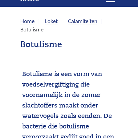
e
i
t
k
k
Home
Loket
Calamiteiten
l
e
Botulisme
a
p
n
Botulisme
p
e
n
Botulisme is een vorm van
voedselvergiftiging die
voornamelijk in de zomer
slachtoffers maakt onder
watervogels zoals eenden. De
bacterie die botulisme
veroorzaakt gedijt goed in een