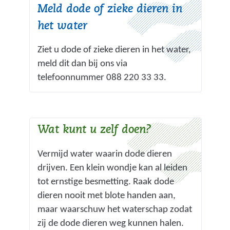
Meld dode of zieke dieren in
i
j
het water
s
Ziet u dode of zieke dieren in het water,
t
meld dit dan bij ons via
n
telefoonnummer 088 220 33 33.
a
a
r
e
Wat kunt u zelf doen?
e
n
Vermijd water waarin dode dieren
a
drijven. Een klein wondje kan al leiden
n
tot ernstige besmetting. Raak dode
d
dieren nooit met blote handen aan,
e
maar waarschuw het waterschap zodat
r
zij de dode dieren weg kunnen halen.