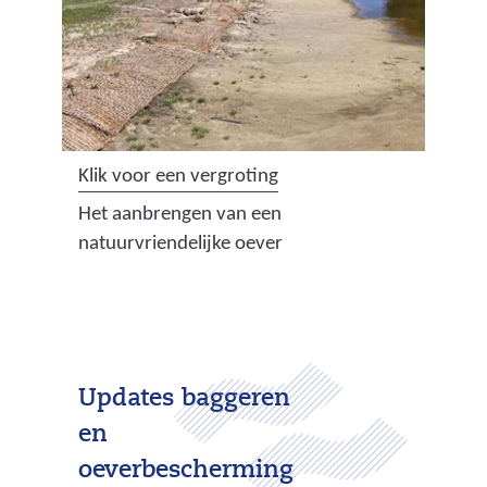
(
Klik voor een vergroting
a
Het aanbrengen van een
f
natuurvriendelijke oever
b
e
e
l
d
Updates baggeren
i
en
n
g
oeverbescherming