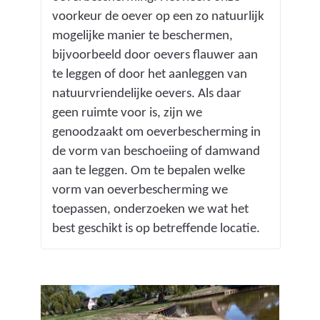
_
voorkeur de oever op een zo natuurlijk
c
mogelijke manier te beschermen,
o
bijvoorbeeld door oevers flauwer aan
e
te leggen of door het aanleggen van
v
natuurvriendelijke oevers. Als daar
o
geen ruimte voor is, zijn we
r
genoodzaakt om oeverbescherming in
d
de vorm van beschoeiing of damwand
e
aan te leggen. Om te bepalen welke
n
vorm van oeverbescherming we
_
toepassen, onderzoeken we wat het
1
best geschikt is op betreffende locatie.
.
j
p
g
)