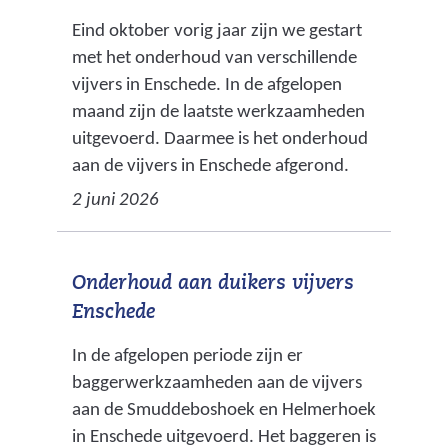
k
Eind oktober vorig jaar zijn we gestart
e
met het onderhoud van verschillende
_
vijvers in Enschede. In de afgelopen
o
maand zijn de laatste werkzaamheden
e
uitgevoerd. Daarmee is het onderhoud
v
aan de vijvers in Enschede afgerond.
e
2 juni 2026
r
_
1
Onderhoud aan duikers vijvers
.
Enschede
j
p
In de afgelopen periode zijn er
g
baggerwerkzaamheden aan de vijvers
)
aan de Smuddeboshoek en Helmerhoek
in Enschede uitgevoerd. Het baggeren is