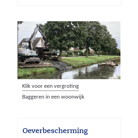
(
Klik voor een vergroting
a
Baggeren in een woonwijk
f
b
e
e
Oeverbescherming
l