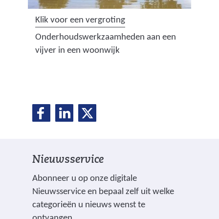
(
Klik voor een vergroting
a
Onderhoudswerkzaamheden aan een
f
vijver in een woonwijk
b
e
e
l
D
D
D
d
D
e
e
e
i
e
l
l
l
n
e
e
e
g
l
Nieuwsservice
n
n
n
:
o
o
o
e
a
Abonneer u op onze digitale
p
p
p
a
Nieuwsservice en bepaal zelf uit welke
n
F
L
X
n
categorieën u nieuws wenst te
(
a
i
b
ontvangen.