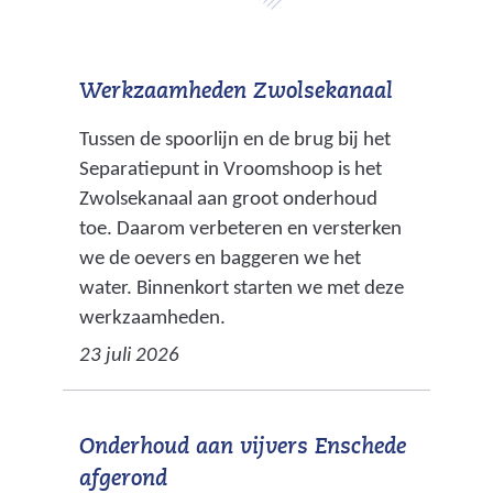
:
n
a
Werkzaamheden Zwolsekanaal
t
u
Tussen de spoorlijn en de brug bij het
u
Separatiepunt in Vroomshoop is het
r
Zwolsekanaal aan groot onderhoud
v
toe. Daarom verbeteren en versterken
r
we de oevers en baggeren we het
i
water. Binnenkort starten we met deze
e
werkzaamheden.
n
23 juli 2026
d
e
l
Onderhoud aan vijvers Enschede
i
afgerond
j