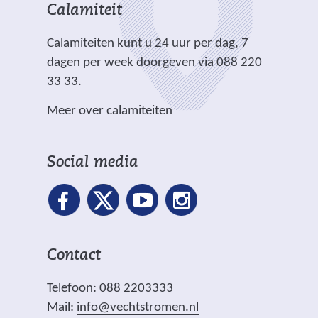
n
h
r
t
t
Calamiteit
d
t
e
e
e
e
.
Calamiteiten kunt u 24 uur per dag, 7
w
)
)
r
dagen per week doorgeven via 088 220
e
e
33 33.
b
w
s
Meer over calamiteiten
e
i
b
t
s
e
Social media
i
)
t
e
)
Contact
Telefoon: 088 2203333
Mail:
info@vechtstromen.nl