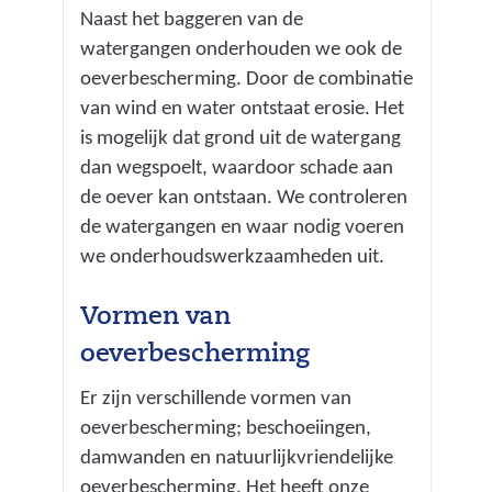
Naast het baggeren van de
d
watergangen onderhouden we ook de
i
oeverbescherming. Door de combinatie
n
van wind en water ontstaat erosie. Het
g
is mogelijk dat grond uit de watergang
:
dan wegspoelt, waardoor schade aan
b
de oever kan ontstaan. We controleren
a
de watergangen en waar nodig voeren
g
we onderhoudswerkzaamheden uit.
g
e
Vormen van
r
e
oeverbescherming
n
Er zijn verschillende vormen van
_
oeverbescherming; beschoeiingen,
i
damwanden en natuurlijkvriendelijke
n
oeverbescherming. Het heeft onze