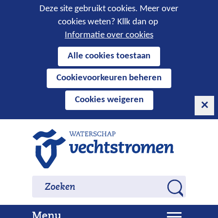
Cookies
Deze site gebruikt cookies. Meer over
cookies weten? Kllk dan op
toestaan?
Informatie over cookies
Hier
Alle cookies toestaan
kan
Cookievoorkeuren beheren
het
gebruik
Cookies weigeren
van
cookies
op
Ga
deze
naar
website
de
worden
inhoud
Zoeken
Zoeken
toegestaan
Z
of
o
geweigerd.
U
Menu