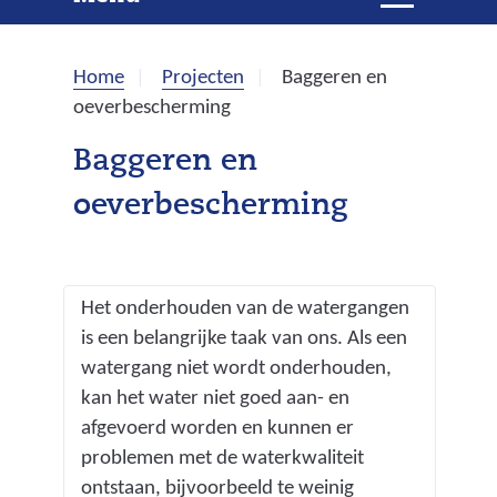
e
i
t
k
k
Home
Projecten
Baggeren en
l
e
oeverbescherming
a
p
n
Baggeren en
p
oeverbescherming
e
n
Het onderhouden van de watergangen
is een belangrijke taak van ons. Als een
watergang niet wordt onderhouden,
kan het water niet goed aan- en
afgevoerd worden en kunnen er
problemen met de waterkwaliteit
ontstaan, bijvoorbeeld te weinig