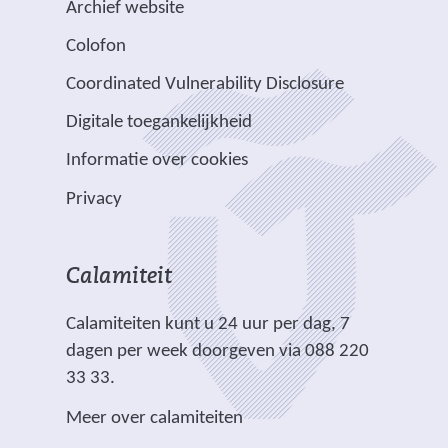
a
n
n
b
Archief website
t
j
a
d
d
s
Colofon
n
n
r
e
e
i
a
v
e
Coordinated Vulnerability Disclosure
r
r
t
a
e
e
e
e
e
Digitale toegankelijkheid
r
r
n
w
w
)
e
p
Informatie over cookies
a
e
e
e
l
n
b
b
Privacy
n
i
d
s
s
a
c
e
i
i
n
h
r
t
t
Calamiteit
d
t
e
e
e
e
.
Calamiteiten kunt u 24 uur per dag, 7
w
)
)
r
dagen per week doorgeven via 088 220
e
e
33 33.
b
w
s
Meer over calamiteiten
e
i