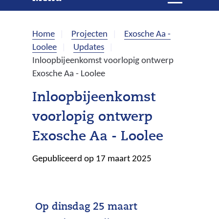
e
i
t
k
k
Home
Projecten
Exosche Aa -
l
e
Loolee
Updates
a
Inloopbijeenkomst voorlopig ontwerp
p
n
Exosche Aa - Loolee
p
e
Inloopbijeenkomst
n
voorlopig ontwerp
Exosche Aa - Loolee
Gepubliceerd op 17 maart 2025
Op dinsdag 25 maart