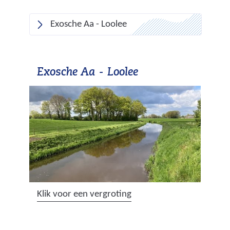
Exosche Aa - Loolee
Exosche Aa - Loolee
(
Klik voor een vergroting
a
f