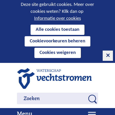
Cookies
Deze site gebruikt cookies. Meer over
cookies weten? Kllk dan op
toestaan?
Informatie over cookies
Hier
Alle cookies toestaan
kan
Cookievoorkeuren beheren
het
gebruik
Cookies weigeren
van
cookies
op
Ga
deze
naar
website
de
worden
inhoud
Zoeken
Zoeken
toegestaan
Z
of
o
geweigerd.
U
Menu