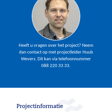
n
g
:
g
e
m
a
Heeft u vragen over het project? Neem
a
dan contact op met projectleider Huub
l
Wevers. Dit kan via telefoonnummer
_
088 220 33 33.
b
a
a
l
d
e
Projectinformatie
r