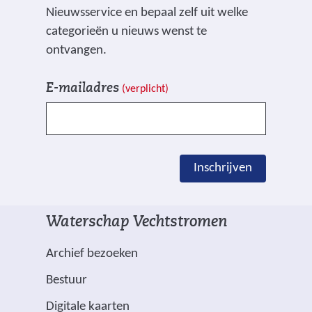
p
p
p
Nieuwsservice en bepaal zelf uit welke
n
F
L
X
categorieën u nieuws wenst te
(
a
i
ontvangen.
v
c
n
V
I
e
e
k
E-mailadres
(verplicht)
e
n
r
b
e
l
s
w
o
d
d
c
i
o
I
e
h
j
k
n
Inschrijven
n
r
(
(
s
g
i
v
v
t
e
j
e
e
n
Waterschap Vechtstromen
m
v
r
r
a
a
e
w
w
a
Archief bezoeken
r
n
i
i
r
Bestuur
k
j
j
e
e
(
Digitale kaarten
s
s
e