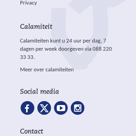
n
b
b
Privacy
n
i
d
s
s
a
c
e
i
i
n
h
r
t
t
Calamiteit
d
t
e
e
e
e
.
Calamiteiten kunt u 24 uur per dag, 7
w
)
)
r
dagen per week doorgeven via 088 220
e
e
33 33.
b
w
s
Meer over calamiteiten
e
i
b
t
s
e
Social media
i
)
t
e
)
Contact