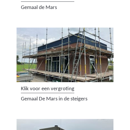
a
Gemaal de Mars
f
b
e
e
l
d
i
n
g
:
(
Klik voor een vergroting
r
a
Gemaal De Mars in de steigers
e
f
n
b
o
e
v
e