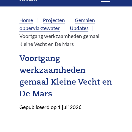
e
i
t
k
k
Home
Projecten
Gemalen
l
e
oppervlaktewater
Updates
a
Voortgang werkzaamheden gemaal
p
n
Kleine Vecht en De Mars
p
e
Voortgang
n
werkzaamheden
gemaal Kleine Vecht en
De Mars
Gepubliceerd op 1 juli 2026