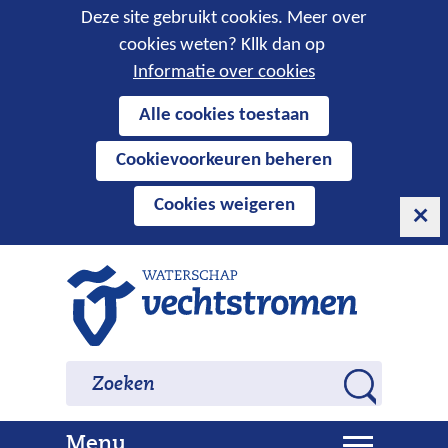
Cookies
Deze site gebruikt cookies. Meer over
cookies weten? Kllk dan op
toestaan?
Informatie over cookies
Hier
Alle cookies toestaan
kan
Cookievoorkeuren beheren
het
gebruik
Cookies weigeren
van
cookies
op
Ga
deze
naar
website
de
worden
inhoud
Zoeken
Zoeken
toegestaan
Z
of
o
geweigerd.
U
Menu