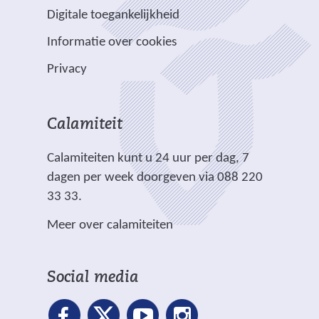
a
e
e
e
e
e
Digitale toegankelijkheid
r
r
n
w
w
)
e
p
Informatie over cookies
a
e
e
e
l
n
b
b
Privacy
n
i
d
s
s
a
c
e
i
i
n
h
r
t
t
Calamiteit
d
t
e
e
e
e
.
Calamiteiten kunt u 24 uur per dag, 7
w
)
)
r
dagen per week doorgeven via 088 220
e
e
33 33.
b
w
s
Meer over calamiteiten
e
i
b
t
s
e
Social media
i
)
t