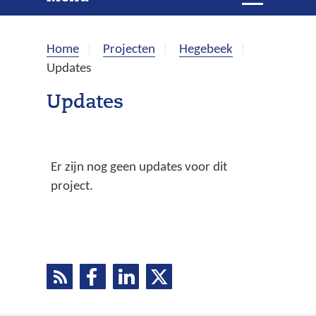
e
i
t
k
k
Home
Projecten
Hegebeek
l
e
Updates
a
p
n
Updates
p
e
n
Er zijn nog geen updates voor dit
project.
R
D
D
D
D
S
e
e
e
e
S
l
l
l