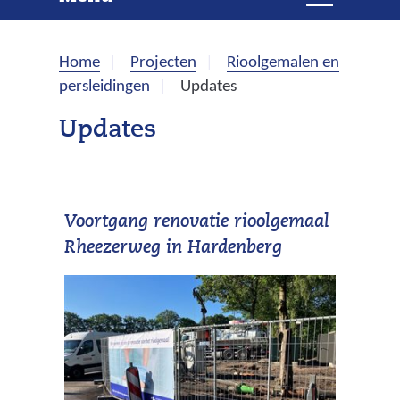
e
i
t
k
k
Home
Projecten
Rioolgemalen en
l
e
persleidingen
Updates
a
p
n
Updates
p
e
n
Voortgang renovatie rioolgemaal
Rheezerweg in Hardenberg