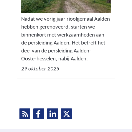
Nadat we vorig jaar rioolgemaal Aalden
hebben gerenoveerd, starten we
binnenkort met werkzaamheden aan
de persleiding Aalden. Het betreft het
deel van de persleiding Aalden-
Oosterhesselen, nabij Aalden.
29 oktober 2025
R
D
D
D
D
S
e
e
e
e
S
l
l
l