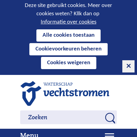
Cookies
Deze site gebruikt cookies. Meer over
cookies weten? Kllk dan op
toestaan?
Informatie over cookies
Hier
Alle cookies toestaan
kan
Cookievoorkeuren beheren
het
gebruik
Cookies weigeren
van
cookies
op
Ga
deze
naar
website
de
worden
inhoud
Zoeken
Zoeken
toegestaan
Z
of
o
geweigerd.
U
Menu