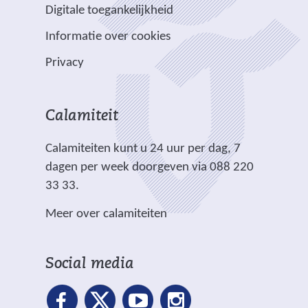
e
e
e
e
Digitale toegankelijkheid
r
r
n
w
w
)
e
p
Informatie over cookies
a
e
e
e
l
n
b
b
Privacy
n
i
d
s
s
a
c
e
i
i
n
h
r
t
t
Calamiteit
d
t
e
e
e
e
.
Calamiteiten kunt u 24 uur per dag, 7
w
)
)
r
dagen per week doorgeven via 088 220
e
e
33 33.
b
w
s
Meer over calamiteiten
e
i
b
t
s
e
Social media
i
)
t