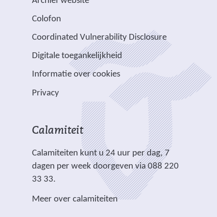
Archief website
t
j
a
d
d
s
Colofon
n
n
r
e
e
i
a
v
e
Coordinated Vulnerability Disclosure
r
r
t
a
e
e
e
e
e
Digitale toegankelijkheid
r
r
n
w
w
)
e
p
Informatie over cookies
a
e
e
e
l
n
b
b
Privacy
n
i
d
s
s
a
c
e
i
i
n
h
r
t
t
Calamiteit
d
t
e
e
e
e
.
Calamiteiten kunt u 24 uur per dag, 7
w
)
)
r
dagen per week doorgeven via 088 220
e
e
33 33.
b
w
s
Meer over calamiteiten
e
i