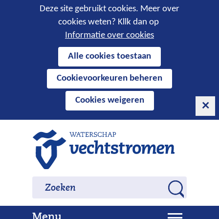
Cookies
Deze site gebruikt cookies. Meer over
cookies weten? Kllk dan op
toestaan?
Informatie over cookies
Hier
Alle cookies toestaan
kan
Cookievoorkeuren beheren
het
gebruik
Cookies weigeren
van
cookies
op
Ga
deze
naar
website
de
worden
inhoud
Zoeken
Zoeken
toegestaan
Z
of
o
geweigerd.
U
Menu