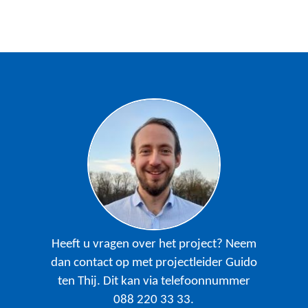
a
f
b
e
e
l
d
i
n
g
:
s
t
Heeft u vragen over het project? Neem
u
dan contact op met projectleider Guido
w
ten Thij. Dit kan via telefoonnummer
_
088 220 33 33.
s