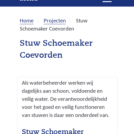
e
i
t
k
k
Home
Projecten
Stuw
l
e
Schoemaker Coevorden
a
p
n
Stuw Schoemaker
p
Coevorden
e
n
Als waterbeheerder werken wij
dagelijks aan schoon, voldoende en
veilig water. De verantwoordelijkheid
voor het goed en veilig functioneren
van stuwen is daar een onderdeel van.
Stuw Schoemaker