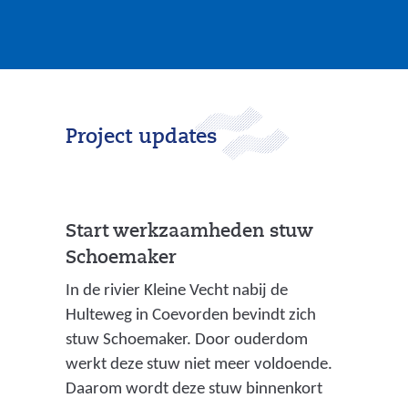
c
h
o
e
m
Project updates
a
k
e
r
Start werkzaamheden stuw
_
Schoemaker
a
u
In de rivier Kleine Vecht nabij de
g
Hulteweg in Coevorden bevindt zich
_
stuw Schoemaker. Door ouderdom
2
werkt deze stuw niet meer voldoende.
0
Daarom wordt deze stuw binnenkort