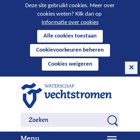
Cookies
Deze site gebruikt cookies. Meer over
cookies weten? Kllk dan op
toestaan?
Informatie over cookies
Hier
Alle cookies toestaan
kan
Cookievoorkeuren beheren
het
gebruik
Cookies weigeren
van
cookies
op
Ga
deze
naar
website
de
worden
inhoud
Zoeken
Zoeken
toegestaan
Z
of
o
geweigerd.
U
Menu