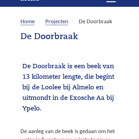
e
i
t
k
k
Home
Projecten
De Doorbraak
l
e
a
De Doorbraak
p
n
p
e
n
De Doorbraak is een beek van
13 kilometer lengte, die begint
bij de Loolee bij Almelo en
uitmondt in de Exosche Aa bij
Ypelo.
De aanleg van de beek is gedaan om het