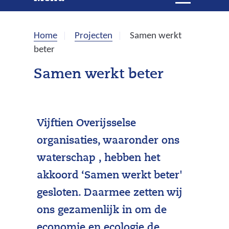
e
i
t
k
k
Home
Projecten
Samen werkt
l
e
beter
a
p
n
Samen werkt beter
p
e
n
Vijftien Overijsselse
organisaties, waaronder ons
waterschap , hebben het
akkoord ‘Samen werkt beter'
gesloten. Daarmee zetten wij
ons gezamenlijk in om de
economie en ecologie de