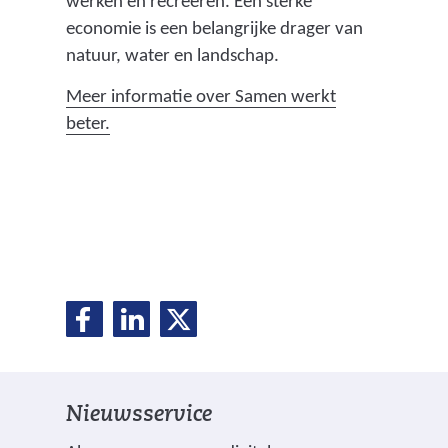
werken en recreëren. Een sterke
economie is een belangrijke drager van
natuur, water en landschap.
Meer informatie over Samen werkt
(
beter.
v
e
r
w
i
j
D
D
D
s
D
e
e
e
t
e
l
l
l
n
e
e
e
a
l
Nieuwsservice
n
n
n
a
o
o
o
r