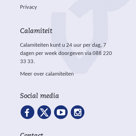
e
l
n
b
b
Privacy
n
i
d
s
s
a
c
e
i
i
n
h
r
t
t
Calamiteit
d
t
e
e
e
e
.
Calamiteiten kunt u 24 uur per dag, 7
w
)
)
r
dagen per week doorgeven via 088 220
e
e
33 33.
b
w
s
Meer over calamiteiten
e
i
b
t
s
e
Social media
i
)
t
e
)