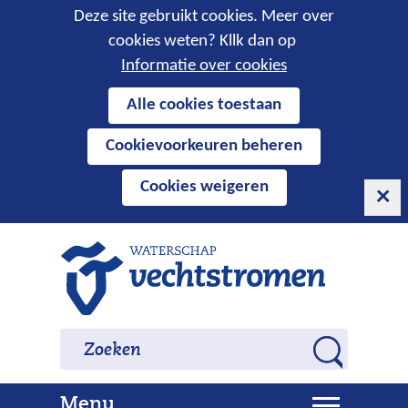
Cookies
Deze site gebruikt cookies. Meer over
cookies weten? Kllk dan op
toestaan?
Informatie over cookies
Hier
Alle cookies toestaan
kan
Cookievoorkeuren beheren
het
gebruik
Cookies weigeren
van
cookies
op
Ga
deze
naar
website
de
worden
inhoud
Zoeken
Zoeken
toegestaan
Z
of
o
geweigerd.
U
Menu