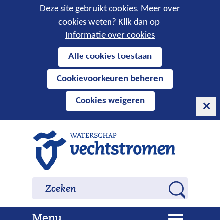
Cookies
Deze site gebruikt cookies. Meer over
cookies weten? Kllk dan op
toestaan?
Informatie over cookies
Hier
Alle cookies toestaan
kan
Cookievoorkeuren beheren
het
gebruik
Cookies weigeren
van
cookies
op
Ga
deze
naar
website
de
worden
inhoud
Zoeken
Zoeken
toegestaan
Z
of
o
geweigerd.
U
Menu