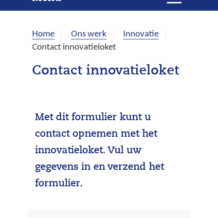
e
i
t
k
k
Home
Ons werk
Innovatie
l
e
Contact innovatieloket
a
p
n
Contact innovatieloket
p
e
n
Met dit formulier kunt u
contact opnemen met het
innovatieloket. Vul uw
gegevens in en verzend het
formulier.