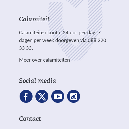
e
n
i
d
s
s
s
a
c
e
i
i
t
n
h
r
t
t
Calamiteit
a
d
t
e
e
e
a
e
.
Calamiteiten kunt u 24 uur per dag, 7
w
)
)
n
r
dagen per week doorgeven via 088 220
e
o
e
33 33.
b
f
w
s
Meer over calamiteiten
g
e
i
e
b
t
w
s
e
Social media
e
i
)
i
t
g
e
e
)
r
Contact
d