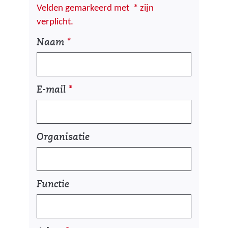
Velden gemarkeerd met
*
zijn
verplicht.
U
Naam
*
w
g
e
E-mail
*
g
e
v
e
Organisatie
n
s
Functie