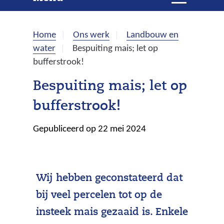
e
i
t
k
k
Home
Ons werk
Landbouw en
l
e
water
Bespuiting mais; let op
a
bufferstrook!
p
n
p
Bespuiting mais; let op
e
bufferstrook!
n
Gepubliceerd op 22 mei 2024
Wij hebben geconstateerd dat
bij veel percelen tot op de
insteek mais gezaaid is. Enkele