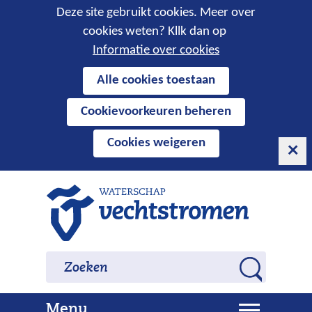
Cookies
Deze site gebruikt cookies. Meer over
cookies weten? Kllk dan op
toestaan?
Informatie over cookies
Hier
Alle cookies toestaan
kan
Cookievoorkeuren beheren
het
gebruik
Cookies weigeren
van
cookies
op
Ga
deze
naar
website
de
worden
inhoud
Zoeken
Zoeken
toegestaan
Z
of
o
geweigerd.
U
Menu