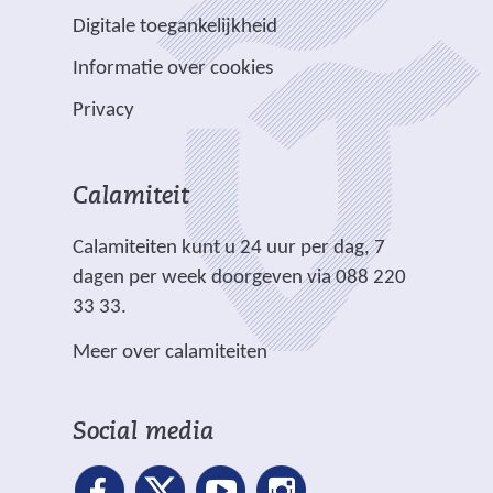
a
e
e
e
e
e
Digitale toegankelijkheid
r
r
n
w
w
)
e
p
Informatie over cookies
a
e
e
e
l
n
b
b
Privacy
n
i
d
s
s
a
c
e
i
i
n
h
r
t
t
Calamiteit
d
t
e
e
e
e
.
Calamiteiten kunt u 24 uur per dag, 7
w
)
)
r
dagen per week doorgeven via 088 220
e
e
33 33.
b
w
s
Meer over calamiteiten
e
i
b
t
s
e
Social media
i
)
t