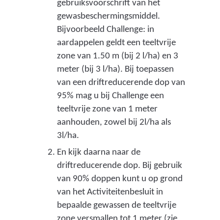
gebruiksvoorschrift van het
i
gewasbeschermingsmiddel.
j
Bijvoorbeeld Challenge: in
s
aardappelen geldt een teeltvrije
t
zone van 1.50 m (bij 2 l/ha) en 3
n
meter (bij 3 l/ha). Bij toepassen
a
van een driftreducerende dop van
a
95% mag u bij Challenge een
r
teeltvrije zone van 1 meter
e
aanhouden, zowel bij 2l/ha als
e
3l/ha.
n
a
En kijk daarna naar de
n
driftreducerende dop. Bij gebruik
d
van 90% doppen kunt u op grond
e
van het Activiteitenbesluit in
r
bepaalde gewassen de teeltvrije
e
zone versmallen tot 1 meter (
zie