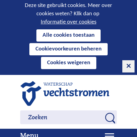
Cookies
Deze site gebruikt cookies. Meer over
cookies weten? Kllk dan op
toestaan?
Informatie over cookies
Hier
Alle cookies toestaan
kan
Cookievoorkeuren beheren
het
gebruik
Cookies weigeren
van
cookies
op
Ga
deze
naar
website
de
worden
inhoud
Zoeken
Zoeken
toegestaan
Z
of
o
geweigerd.
U
Menu