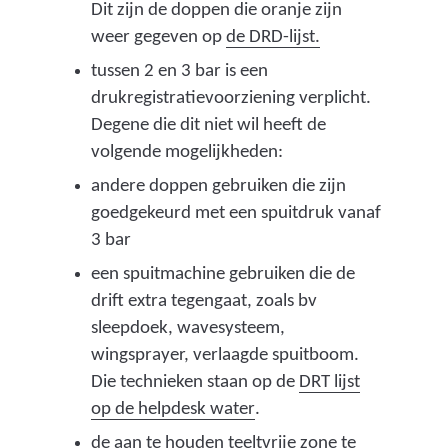
a
e
Dit zijn de doppen die oranje zijn
r
r
(
weer gegeven op
de DRD-lijst.
e
o
v
tussen 2 en 3 bar is een
e
p
e
drukregistratievoorziening verplicht.
n
b
r
Degene die dit niet wil heeft de
a
a
w
volgende mogelijkheden:
n
s
i
andere doppen gebruiken die zijn
d
i
j
goedgekeurd met een spuitdruk vanaf
e
s
s
3 bar
r
w
t
een spuitmachine gebruiken die de
e
a
n
drift extra tegengaat, zoals bv
w
a
a
sleepdoek, wavesysteem,
e
r
a
wingsprayer, verlaagde spuitboom.
b
v
r
Die technieken staan op de
DRT lijst
s
a
e
(
op de helpdesk water
.
i
n
e
v
t
v
n
de aan te houden teeltvrije zone te