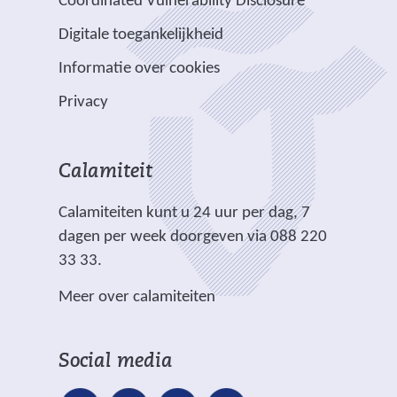
Coordinated Vulnerability Disclosure
r
r
t
a
e
e
e
e
e
Digitale toegankelijkheid
r
r
n
w
w
)
e
p
Informatie over cookies
a
e
e
e
l
n
b
b
Privacy
n
i
d
s
s
a
c
e
i
i
n
h
r
t
t
Calamiteit
d
t
e
e
e
e
.
Calamiteiten kunt u 24 uur per dag, 7
w
)
)
r
dagen per week doorgeven via 088 220
e
e
33 33.
b
w
s
Meer over calamiteiten
e
i
b
t
s
e
Social media
i
)