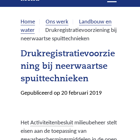
e
i
t
k
k
Home
Ons werk
Landbouw en
l
e
water
Drukregistratievoorziening bij
a
neerwaartse spuittechnieken
p
n
p
Drukregistratievoorzie
e
ning bij neerwaartse
n
spuittechnieken
Gepubliceerd op 20 februari 2019
(
Het
Activiteitenbesluit
milieubeheer stelt
b
eisen aan de toepassing van
e
gewasbeschermingsmiddelen in de open