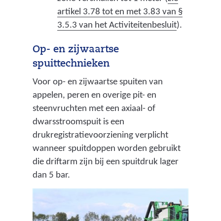
w
artikel 3.78 tot en met 3.83 van §
(
e
3.5.3 van het Activiteitenbesluit
).
v
b
Op- en zijwaartse
e
s
spuittechnieken
r
i
w
t
Voor op- en zijwaartse spuiten van
i
e
appelen, peren en overige pit- en
j
)
steenvruchten met een axiaal- of
s
dwarsstroomspuit is een
t
drukregistratievoorziening verplicht
n
wanneer spuitdoppen worden gebruikt
a
die driftarm zijn bij een spuitdruk lager
a
dan 5 bar.
r
e
e