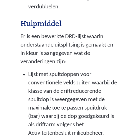
e
e
e
a
verdubbelen.
r
)
r
n
w
g
d
Hulpmiddel
i
u
e
Er is een bewerkte DRD-lijst waarin
j
n
r
onderstaande uitsplitsing is gemaakt en
s
n
e
in kleur is aangegeven wat de
t
i
w
veranderingen zijn:
n
n
e
a
g
b
Lijst met spuitdoppen voor
a
v
s
conventionele veldspuiten waarbij de
r
e
i
klasse van de driftreducerende
e
r
t
spuitdop is weergegeven met de
e
l
e
maximale toe te passen spuitdruk
n
e
)
(bar) waarbij de dop goedgekeurd is
a
n
als driftarm volgens het
n
i
Activiteitenbesluit milieubeheer.
d