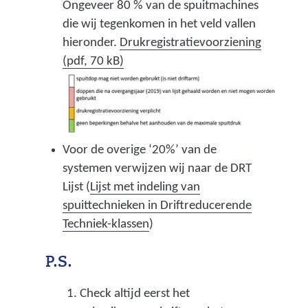
n
Ongeveer 80 % van de spuitmachines
e
g
die wij tegenkomen in het veld vallen
r
p
hieronder.
Drukregistratievoorziening
e
l
(pdf, 70 kB)
w
a
e
a
b
t
s
s
i
Voor de overige ‘20%’ van de
v
t
systemen verwijzen wij naar de DRT
i
e
Lijst (
Lijst met indeling van
n
)
spuittechnieken in Driftreducerende
d
(
Techniek-klassen
)
t
v
.
e
P.S.
)
r
Check altijd eerst het
w