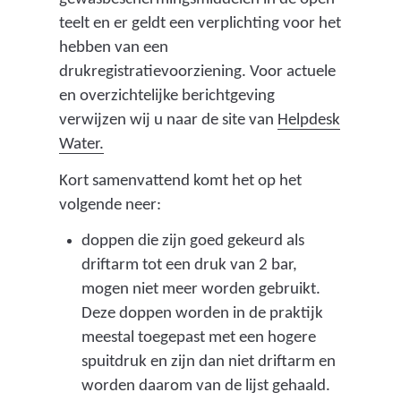
s
teelt en er geldt een verplichting voor het
l
hebben van een
u
drukregistratievoorziening. Voor actuele
i
en overzichtelijke berichtgeving
t
verwijzen wij u naar de site van
Helpdesk
(
v
Water.
v
a
Kort samenvattend komt het op het
e
n
volgende neer:
r
d
w
e
doppen die zijn goed gekeurd als
i
m
driftarm tot een druk van 2 bar,
j
i
mogen niet meer worden gebruikt.
s
n
Deze doppen worden in de praktijk
t
i
meestal toegepast met een hogere
n
s
spuitdruk en zijn dan niet driftarm en
a
t
worden daarom van de lijst gehaald.