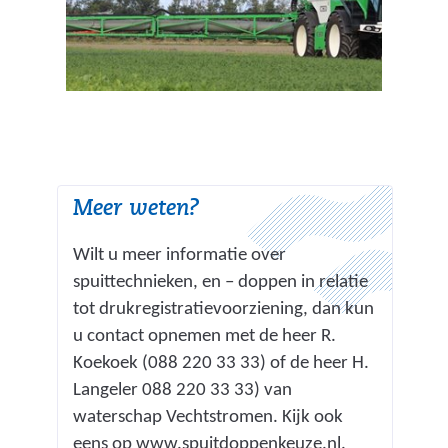
n
a
n
d
e
r
e
w
Meer weten?
e
b
Wilt u meer informatie over
s
spuittechnieken, en – doppen in relatie
i
tot drukregistratievoorziening, dan kun
t
u contact opnemen met de heer R.
e
Koekoek (088 220 33 33) of de heer H.
)
Langeler 088 220 33 33) van
waterschap Vechtstromen. Kijk ook
(
eens op
www.spuitdoppenkeuze.nl
.