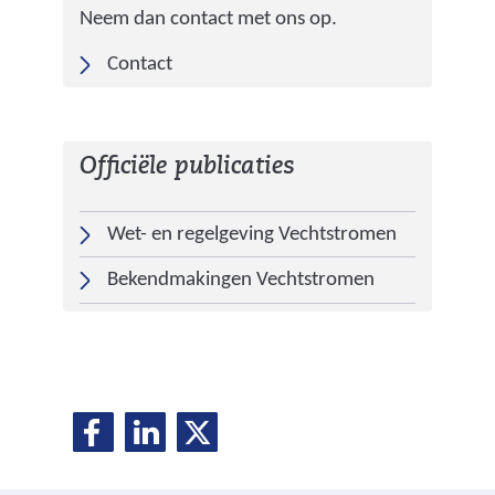
Neem dan contact met ons op.
Contact
Officiële publicaties
(
Wet- en regelgeving Vechtstromen
v
Bekendmakingen Vechtstromen
e
r
w
i
j
D
D
D
D
s
e
e
e
t
e
l
l
l