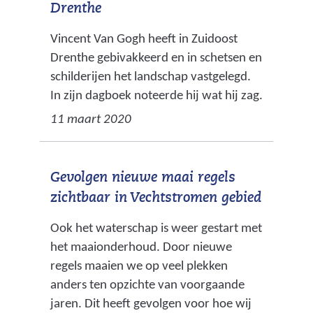
s
l
t
l
Drenthe
a
n
r
d
u
t
e
t
Vincent Van Gogh heeft in Zuidoost
t
d
l
a
e
a
d
a
Drenthe gebivakkeerd en in schetsen en
t
t
r
t
a
t
schilderijen het landschap vastgelegd.
a
t
u
e
d
e
In zijn dagboek noteerde hij wat hij zag.
u
m
t
n
)
n
m
11 maart 2020
e
i
i
n
n
n
i
n
Gevolgen nieuwe maai regels
zichtbaar in Vechtstromen gebied
Ook het waterschap is weer gestart met
het maaionderhoud. Door nieuwe
regels maaien we op veel plekken
anders ten opzichte van voorgaande
jaren. Dit heeft gevolgen voor hoe wij