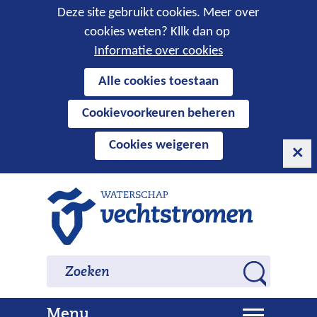
Cookies
Deze site gebruikt cookies. Meer over
cookies weten? Kllk dan op
toestaan?
Informatie over cookies
Hier
Alle cookies toestaan
kan
Cookievoorkeuren beheren
het
gebruik
Cookies weigeren
van
cookies
op
Ga
deze
naar
website
de
worden
inhoud
Zoeken
Zoeken
toegestaan
Z
of
o
geweigerd.
U
Menu