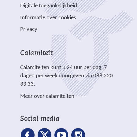
a
e
e
e
e
e
Digitale toegankelijkheid
r
r
n
w
w
)
e
p
Informatie over cookies
a
e
e
e
l
n
b
b
Privacy
n
i
d
s
s
a
c
e
i
i
n
h
r
t
t
Calamiteit
d
t
e
e
e
e
.
Calamiteiten kunt u 24 uur per dag, 7
w
)
)
r
dagen per week doorgeven via 088 220
e
e
33 33.
b
w
s
Meer over calamiteiten
e
i
b
t
s
e
Social media
i
)
t