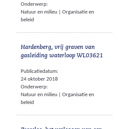
Onderwerp:
w
n
i
Natuur en milieu | Organisatie en
i
a
t
beleid
j
n
e
s
d
)
t
e
Hardenberg, vrij graven van
n
r
(
gasleiding waterloop WL03621
a
e
v
a
w
Publicatiedatum:
e
r
e
24 oktober 2018
r
e
b
Onderwerp:
w
e
s
Natuur en milieu | Organisatie en
i
n
i
beleid
j
a
t
s
n
e
t
d
)