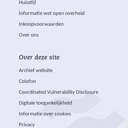
Huisstijl
r
e
(
Informatie wet open overheid
d
r
v
m
w
Inkoopvoorwaarden
e
e
i
Over ons
r
t
j
w
s
i
*
t
Over deze site
j
z
n
s
i
a
Archief website
t
j
a
Colofon
n
n
r
a
v
e
Coordinated Vulnerability Disclosure
a
e
e
Digitale toegankelijkheid
r
r
n
e
p
Informatie over cookies
a
e
l
n
Privacy