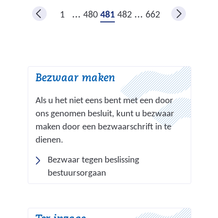
)
a
e
...
...
1
480
481
482
662
a
w
r
e
e
b
e
s
Bezwaar maken
n
i
a
t
Als u het niet eens bent met een door
n
e
ons genomen besluit, kunt u bezwaar
d
)
maken door een bezwaarschrift in te
e
dienen.
r
Bezwaar tegen beslissing
e
bestuursorgaan
w
e
b