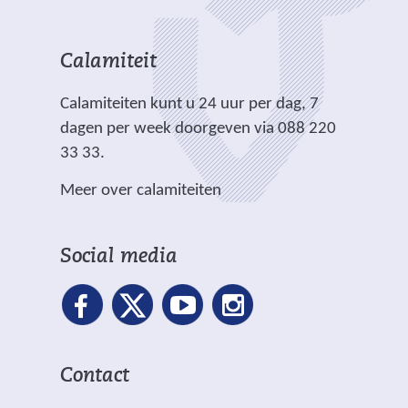
n
i
d
a
c
e
n
h
r
Calamiteit
d
t
e
e
.
Calamiteiten kunt u 24 uur per dag, 7
w
r
dagen per week doorgeven via 088 220
e
e
33 33.
b
w
s
Meer over calamiteiten
e
i
b
t
s
e
Social media
i
)
t
e
)
Contact