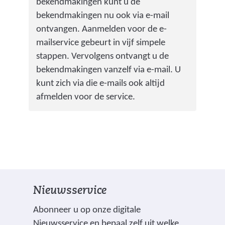
w
v
bekendmakingen kunt u de
a
i
e
bekendmakingen nu ook via e-mail
r
j
r
ontvangen. Aanmelden voor de e-
e
s
w
mailservice gebeurt in vijf simpele
e
t
i
stappen. Vervolgens ontvangt u de
n
n
j
bekendmakingen vanzelf via e-mail. U
a
a
s
kunt zich via die e-mails ook altijd
n
a
t
afmelden voor de service.
d
r
n
e
e
a
r
e
a
e
n
r
w
a
e
e
n
e
b
Nieuwsservice
d
n
s
e
a
Abonneer u op onze digitale
i
r
n
Nieuwsservice en bepaal zelf uit welke