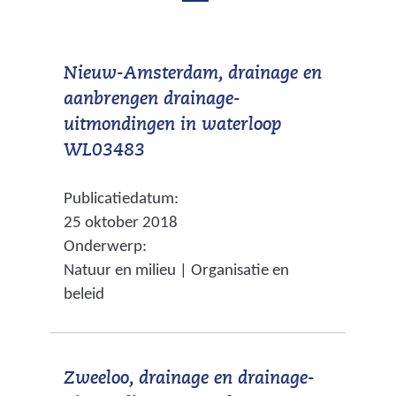
b
d
e
e
k
Nieuw-Amsterdam, drainage en
b
e
aanbrengen drainage-
e
n
uitmondingen in waterloop
d
k
(
WL03483
m
e
v
a
Publicatiedatum:
e
n
k
25 oktober 2018
r
d
i
Onderwerp:
w
n
m
Natuur en milieu | Organisatie en
i
g
beleid
a
j
e
k
s
n
t
i
Zweeloo, drainage en drainage-
n
n