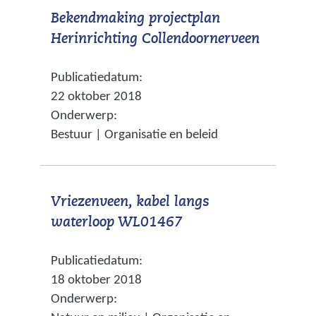
t
d
Bekendmaking projectplan
n
e
(
Herinrichting Collendoornerveen
a
r
v
a
e
Publicatiedatum:
e
r
w
22 oktober 2018
r
e
e
Onderwerp:
w
e
b
Bestuur | Organisatie en beleid
i
n
s
j
a
i
s
n
t
Vriezenveen, kabel langs
t
d
e
(
waterloop WL01467
n
e
)
v
a
r
Publicatiedatum:
e
a
e
18 oktober 2018
r
r
w
Onderwerp:
w
e
e