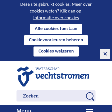
Cookies
Deze site gebruikt cookies. Meer over
cookies weten? Kllk dan op
toestaan?
Informatie over cookies
Hier
Alle cookies toestaan
kan
Cookievoorkeuren beheren
het
gebruik
Cookies weigeren
van
cookies
op
Ga
deze
naar
website
de
worden
inhoud
Zoeken
Zoeken
toegestaan
Z
of
o
geweigerd.
U
Menu