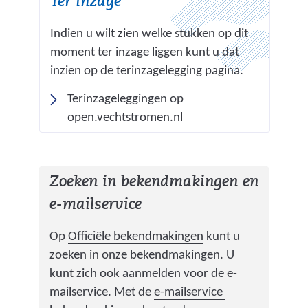
Ter inzage
s
i
Indien u wilt zien welke stukken op dit
t
moment ter inzage liggen kunt u dat
e
inzien op de terinzagelegging pagina.
)
Terinzageleggingen op
(
open.vechtstromen.nl
v
e
r
Zoeken in bekendmakingen en
w
e-mailservice
i
j
(
Op
Officiële bekendmakingen
kunt u
s
v
zoeken in onze bekendmakingen. U
t
e
kunt zich ook aanmelden voor de e-
n
r
(
mailservice. Met de
e-mailservice
a