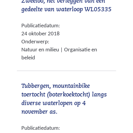
Zweeloo, het verleggen van een
n
e
(
gedeelte van waterloop WL05335
a
r
v
a
e
Publicatiedatum:
e
r
w
24 oktober 2018
r
e
e
Onderwerp:
w
e
b
Natuur en milieu | Organisatie en
i
n
s
beleid
j
a
i
s
n
t
t
d
e
Tubbergen, mountainbike
n
e
)
toertocht (boterkoektocht) langs
a
r
diverse waterlopen op 4
a
e
(
november as.
r
w
v
e
e
Publicatiedatum:
e
e
b