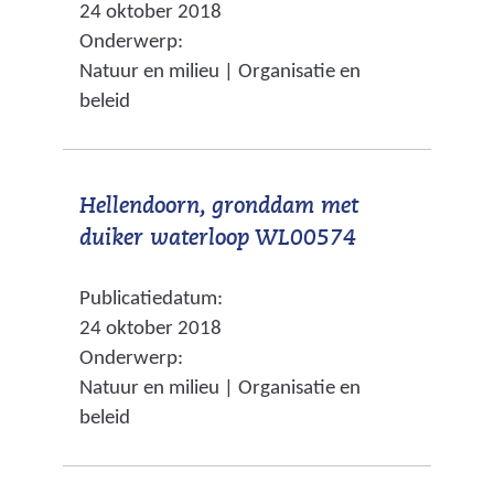
24 oktober 2018
r
n
s
Onderwerp:
w
a
i
Natuur en milieu | Organisatie en
i
n
t
beleid
j
d
e
s
e
)
t
r
Hellendoorn, gronddam met
n
e
(
duiker waterloop WL00574
a
w
v
a
e
Publicatiedatum:
e
r
b
24 oktober 2018
r
e
s
Onderwerp:
w
e
i
Natuur en milieu | Organisatie en
i
n
t
beleid
j
a
e
s
n
)