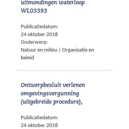
uitmondingen waterloop
a
g
(
WL03393
a
e
v
r
n
Publicatiedatum:
e
e
24 oktober 2018
r
e
Onderwerp:
w
n
Natuur en milieu | Organisatie en
i
a
beleid
j
n
s
d
t
e
Ontwerpbesluit verlenen
n
r
omgevingsvergunning
a
e
(
(uitgebreide procedure),
a
w
v
r
e
Publicatiedatum:
e
e
b
24 oktober 2018
r
e
s