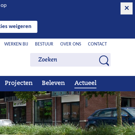
n op
ies weigeren
WERKEN BIJ
BESTUUR
OVER ONS
CONTACT
Zoeken
Zoeken
Z
o
e
Projecten
Beleven
Actueel
Ons
Uitklappen
Beleven
Uitklappen
Actueel
Uitklappen
k
werk
e
n