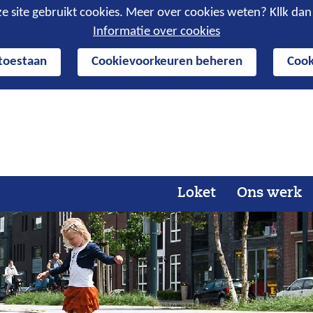
e site gebruikt cookies. Meer over cookies weten? Kllk da
Informatie over cookies
 toestaan
Cookievoorkeuren beheren
Cook
Ga
naar
de
inhoud
Loket
Ons werk