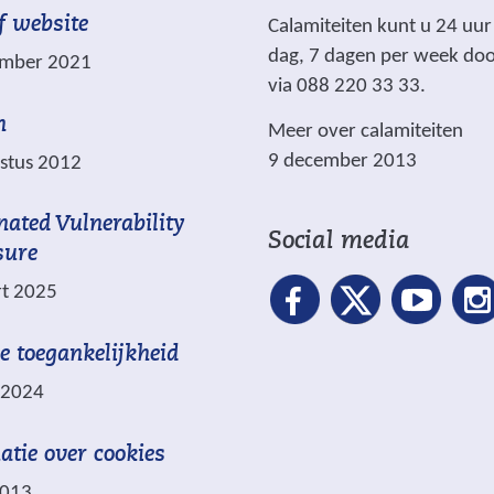
e
j
f website
Calamiteiten kunt u 24 uur
m
v
dag, 7 dagen per week do
ember 2021
a
e
via 088 220 33 33.
r
n
n
Meer over calamiteiten
k
9 december 2013
stus 2012
e
e
nated Vulnerability
r
Social media
sure
d
m
t 2025
e
t
le toegankelijkheid
l 2024
*
z
atie over cookies
i
2013