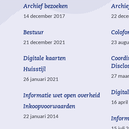
Archief bezoeken
Archie
14 december 2017
22 dec
Bestuur
Colofo
21 december 2021
23 augu
(
Digitale kaarten
Coordi
v
Disclo
Huisstijl
e
27 maar
26 januari 2021
r
w
Digita
(
Informatie wet open overheid
i
16 apri
v
j
Inkoopvoorwaarden
e
s
22 januari 2014
Inform
r
t
w
n
15 juli 