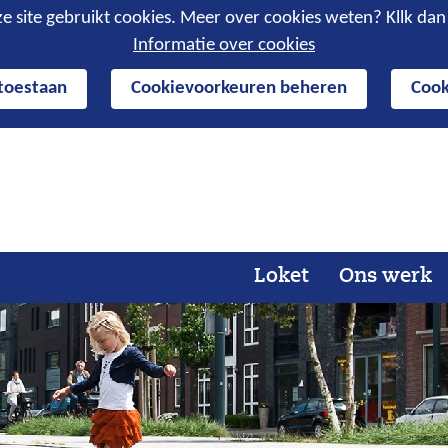
e site gebruikt cookies. Meer over cookies weten? Kllk da
Informatie over cookies
 toestaan
Cookievoorkeuren beheren
Cook
Ga
naar
de
inhoud
Loket
Ons werk