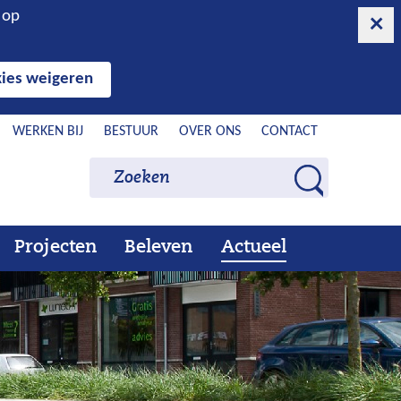
n op
ies weigeren
WERKEN BIJ
BESTUUR
OVER ONS
CONTACT
Zoeken
Zoeken
Z
o
e
Projecten
Beleven
Actueel
Ons
Uitklappen
Beleven
Uitklappen
Actueel
Uitklappen
k
werk
e
n