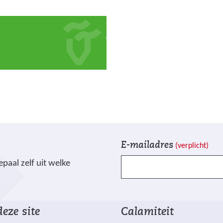
V
I
E-mailadres
(verplicht)
e
n
paal zelf uit welke
l
s
d
c
e
h
n
r
eze site
Calamiteit
g
i