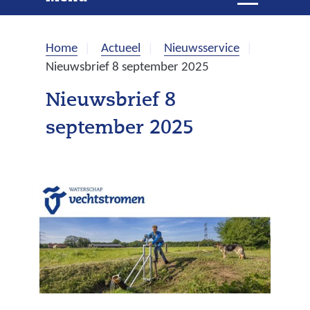
e
i
t
k
k
Home
Actueel
Nieuwsservice
l
e
Nieuwsbrief 8 september 2025
a
p
n
Nieuwsbrief 8
p
september 2025
e
n