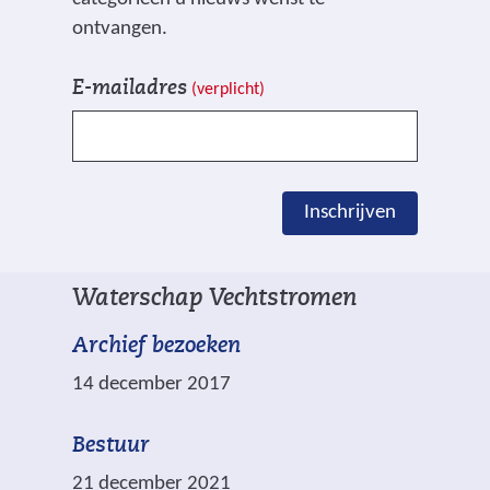
ontvangen.
V
I
E-mailadres
(verplicht)
e
n
l
s
d
c
e
h
Inschrijven
n
r
g
i
e
j
Waterschap Vechtstromen
m
v
a
e
Archief bezoeken
r
n
14 december 2017
k
e
Bestuur
e
21 december 2021
r