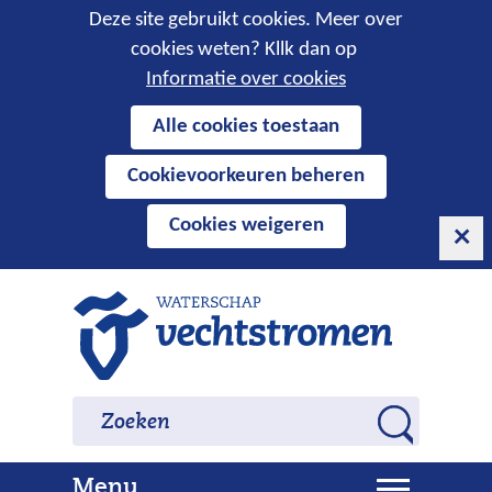
Cookies
Deze site gebruikt cookies. Meer over
cookies weten? Kllk dan op
toestaan?
Informatie over cookies
Hier
Alle cookies toestaan
kan
Cookievoorkeuren beheren
het
gebruik
Cookies weigeren
van
cookies
op
Ga
deze
naar
website
de
worden
inhoud
Zoeken
Zoeken
toegestaan
Z
of
o
geweigerd.
U
Menu