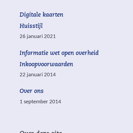
d
(
Digitale kaarten
m
v
e
Huisstijl
e
t
26 januari 2021
r
w
*
(
Informatie wet open overheid
i
z
v
j
i
Inkoopvoorwaarden
e
s
j
22 januari 2014
r
t
n
w
n
v
Over ons
i
a
e
j
1 september 2014
a
r
s
r
p
t
e
l
n
e
i