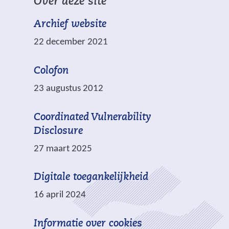
a
Over deze site
n
c
a
a
h
Archief website
r
n
t
e
22 december 2021
d
.
e
e
n
Colofon
r
a
e
23 augustus 2012
n
w
d
e
Coordinated Vulnerability
e
b
Disclosure
r
s
27 maart 2025
e
i
w
t
Digitale toegankelijkheid
e
e
b
16 april 2024
)
s
i
Informatie over cookies