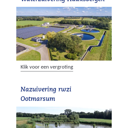
(
Klik voor een vergroting
a
f
Nazuivering rwzi
b
e
Ootmarsum
e
l
d