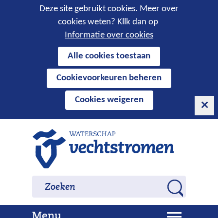
Cookies
Deze site gebruikt cookies. Meer over
cookies weten? Kllk dan op
toestaan?
Informatie over cookies
Hier
Alle cookies toestaan
kan
Cookievoorkeuren beheren
het
gebruik
Cookies weigeren
van
cookies
op
Ga
deze
naar
website
de
worden
inhoud
Zoeken
Zoeken
toegestaan
Z
of
o
geweigerd.
U
Menu