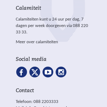
e
i
i
n
h
r
t
t
Calamiteit
d
t
e
e
e
e
.
Calamiteiten kunt u 24 uur per dag, 7
w
)
)
r
dagen per week doorgeven via 088 220
e
e
33 33.
b
w
s
Meer over calamiteiten
e
i
b
t
s
e
Social media
i
)
t
e
)
Contact
Telefoon: 088 2203333