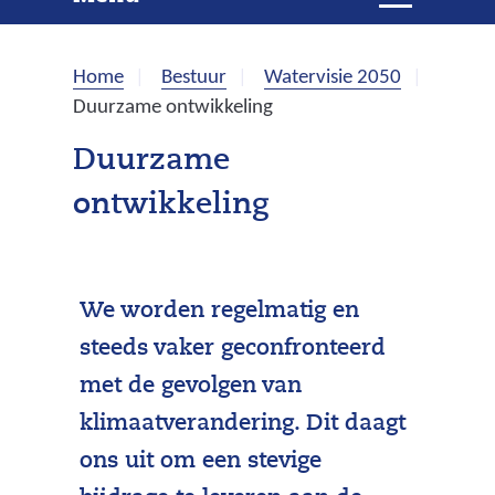
e
i
t
k
k
Home
Bestuur
Watervisie 2050
l
e
Duurzame ontwikkeling
a
p
n
Duurzame
p
ontwikkeling
e
n
We worden regelmatig en
steeds vaker geconfronteerd
met de gevolgen van
klimaatverandering. Dit daagt
ons uit om een stevige