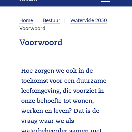
e
i
t
k
k
Home
Bestuur
Watervisie 2050
l
e
Voorwoord
a
p
n
Voorwoord
p
e
n
Hoe zorgen we ook in de
toekomst voor een duurzame
leefomgeving, die voorziet in
onze behoefte tot wonen,
werken en leven? Dat is de
vraag waar we als
waterbeheerder samen met