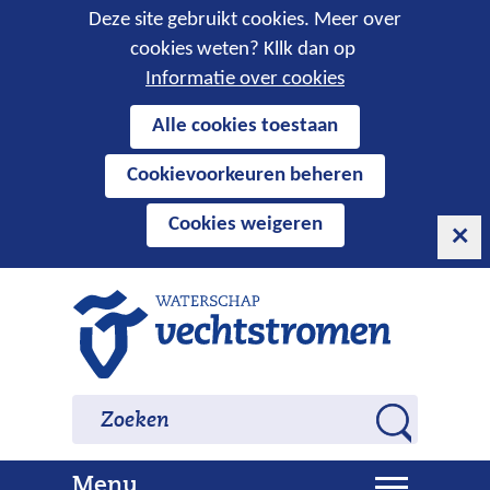
Cookies
Deze site gebruikt cookies. Meer over
cookies weten? Kllk dan op
toestaan?
Informatie over cookies
Hier
Alle cookies toestaan
kan
Cookievoorkeuren beheren
het
gebruik
Cookies weigeren
van
cookies
op
Ga
deze
naar
website
de
worden
inhoud
Zoeken
Zoeken
toegestaan
Z
of
o
geweigerd.
U
Menu