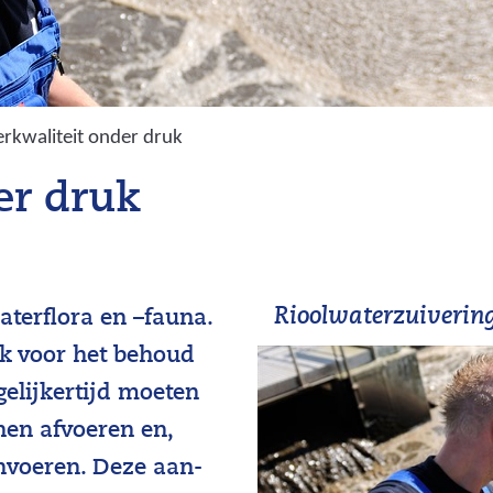
rkwaliteit onder druk
er druk
Rioolwaterzuiverin
terflora en –fauna.
k voor het behoud
egelijkertijd moeten
en afvoeren en,
nvoeren. Deze aan-