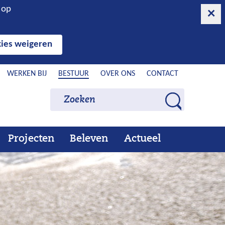
n op
ies weigeren
WERKEN BIJ
BESTUUR
OVER ONS
CONTACT
Zoeken
Zoeken
Z
o
e
Projecten
Beleven
Actueel
Ons
Uitklappen
Beleven
Uitklappen
Actueel
Uitklappen
k
werk
e
n