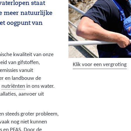
waterlopen staat
e meer natuurlijke
het oogpunt van
ische kwaliteit van onze
id van gifstoffen,
(
Klik voor een vergroting
emissies vanuit
a
keer en landbouw de
f
(
l
nutriënten
in ons water.
b
v
allaties, aanvoer uit
e
o
e
e
l
en steeds groter probleem,
d
d
 vaak nog niet kunnen
i
i
(
s
en PFAS. Door de