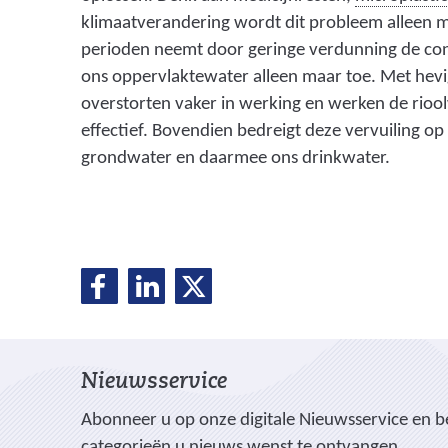
klimaatverandering wordt dit probleem alleen m
perioden neemt door geringe verdunning de conc
ons oppervlaktewater alleen maar toe. Met hevi
overstorten vaker in werking en werken de rio
effectief. Bovendien bedreigt deze vervuiling op
grondwater en daarmee ons drinkwater.
D
D
D
D
e
e
e
e
l
l
l
e
e
e
l
Nieuwsservice
n
n
n
o
o
o
e
Abonneer u op onze digitale Nieuwsservice en be
p
p
p
categorieën u nieuws wenst te ontvangen.