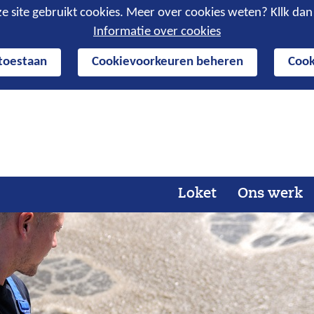
e site gebruikt cookies. Meer over cookies weten? Kllk da
Informatie over cookies
 toestaan
Cookievoorkeuren beheren
Cook
Ga
naar
de
inhoud
Loket
Ons werk