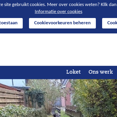
e site gebruikt cookies. Meer over cookies weten? Kllk da
Informatie over cookies
 toestaan
Cookievoorkeuren beheren
Cook
Ga
naar
de
inhoud
Loket
Ons werk