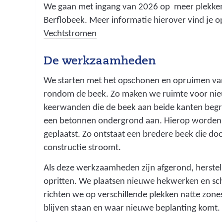
We gaan met ingang van 2026 op meer plekken
Berflobeek. Meer informatie hierover vind je 
(
Vechtstromen
v
e
De werkzaamheden
r
We starten met het opschonen en opruimen van
w
rondom de beek. Zo maken we ruimte voor ni
i
keerwanden die de beek aan beide kanten beg
j
een betonnen ondergrond aan. Hierop worde
s
geplaatst. Zo ontstaat een bredere beek die d
t
constructie stroomt.
n
a
Als deze werkzaamheden zijn afgerond, herste
a
opritten. We plaatsen nieuwe hekwerken en sc
r
richten we op verschillende plekken natte zone
e
blijven staan en waar nieuwe beplanting komt.
e