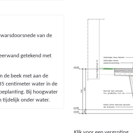
:
b
e
r
n dwarsdoorsnede van de
f
l
o
 keerwand getekend met
b
e
n de beek met aan de
e
 35 centimeter water in de
k
e beplanting. Bij hoogwater
_
 tijdelijk onder water.
a
n
t
o
(
Klik voor een vergroting