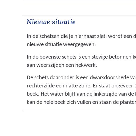
n
a
Nieuwe situatie
n
d
In de schetsen die je hiernaast ziet, wordt ee
e
nieuwe situatie weergegeven.
r
e
In de bovenste schets is een stevige betonnen
w
aan weerszijden een hekwerk.
e
De schets daaronder is een dwarsdoorsnede va
b
rechterzijde een natte zone. Er staat ongeveer
s
beek. Het water blijft aan de linkerzijde van d
i
kan de hele beek zich vullen en staan de planten
t
e
)