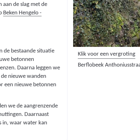
 aan de slag met de
op
Beken Hengelo -
 de bestaande situatie
(
Klik voor een vergroting
euwe betonnen
a
Berflobeek Anthoniusstraa
renzen. Daarna leggen we
f
n de nieuwe wanden
b
oor een nieuwe betonnen
e
e
l
llen we de aangrenzende
d
huttingen. Daarnaast
i
s in, waar water kan
n
g