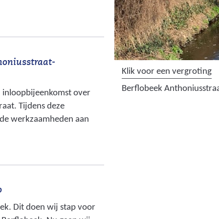
_
w
1
e
.
b
p
s
n
honiusstraat-
i
g
(
Klik voor een vergroting
t
)
a
Berflobeek Anthoniusstraa
e
 inloopbijeenkomst over
f
_
raat. Tijdens deze
b
1
r de werkzaamheden aan
e
.
e
p
l
n
d
g
i
)
n
o
g
k. Dit doen wij stap voor
: