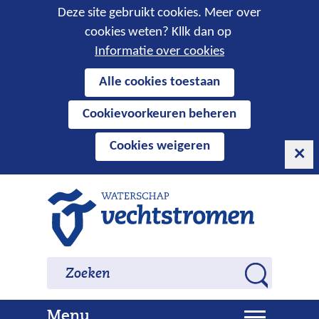
Cookies
Deze site gebruikt cookies. Meer over
cookies weten? Kllk dan op
toestaan?
Informatie over cookies
Hier
Alle cookies toestaan
kan
Cookievoorkeuren beheren
het
gebruik
Cookies weigeren
van
cookies
op
Ga
deze
naar
website
de
worden
inhoud
Zoeken
Zoeken
toegestaan
Z
of
o
geweigerd.
U
Menu