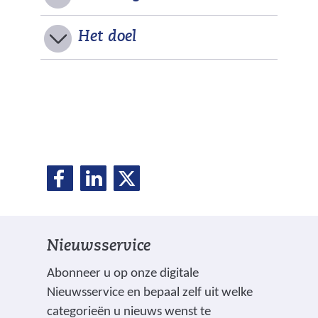
U
Het doel
i
t
k
l
D
D
D
a
D
e
e
e
p
e
l
l
l
e
e
e
p
l
Nieuwsservice
n
n
n
e
o
o
o
e
Abonneer u op onze digitale
p
p
p
n
Nieuwsservice en bepaal zelf uit welke
n
F
L
X
categorieën u nieuws wenst te