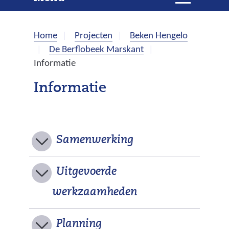
e
i
t
k
k
Home
Projecten
Beken Hengelo
l
e
De Berflobeek Marskant
a
Informatie
p
n
p
Informatie
e
n
Samenwerking
Uitgevoerde
werkzaamheden
Planning