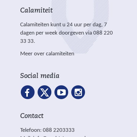
e
i
i
n
h
r
t
t
Calamiteit
d
t
e
e
e
e
.
Calamiteiten kunt u 24 uur per dag, 7
w
)
)
r
dagen per week doorgeven via 088 220
e
e
33 33.
b
w
s
Meer over calamiteiten
e
i
b
t
s
e
Social media
i
)
t
e
)
Contact
Telefoon: 088 2203333