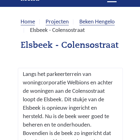
e
i
t
k
k
Home
Projecten
Beken Hengelo
l
e
Elsbeek - Colensostraat
a
p
n
Elsbeek - Colensostraat
p
e
n
Langs het parkeerterrein van
woningcorporatie Welbions en achter
de woningen aan de Colensostraat
loopt de Elsbeek. Dit stukje van de
Elsbeek is opnieuw ingericht en
hersteld. Nu is de beek weer goed te
beheren en te onderhouden.
Bovendien is de beek zo ingericht dat