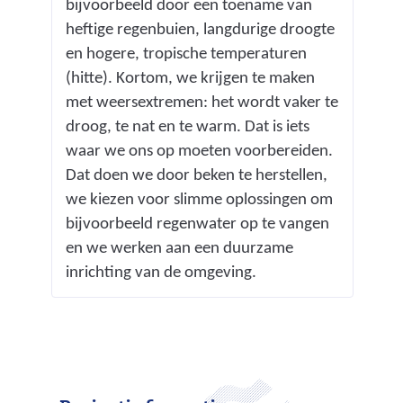
bijvoorbeeld door een toename van
d
d
heftige regenbuien, langdurige droogte
i
e
en hogere, tropische temperaturen
n
r
(hitte). Kortom, we krijgen te maken
g
e
met weersextremen: het wordt vaker te
:
w
droog, te nat en te warm. Dat is iets
c
e
waar we ons op moeten voorbereiden.
o
b
Dat doen we door beken te herstellen,
l
s
we kiezen voor slimme oplossingen om
l
i
bijvoorbeeld regenwater op te vangen
e
t
en we werken aan een duurzame
n
e
inrichting van de omgeving.
s
)
o
s
t
r
a