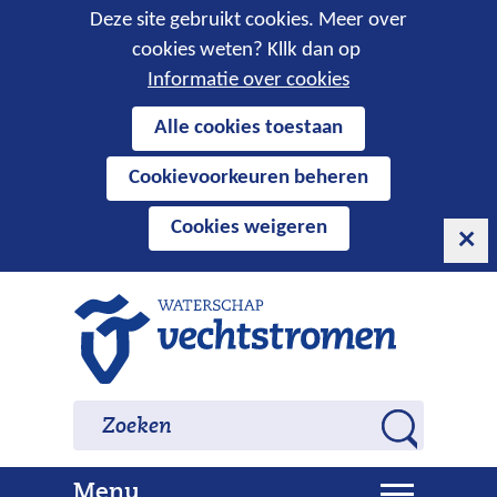
Cookies
Deze site gebruikt cookies. Meer over
cookies weten? Kllk dan op
toestaan?
Informatie over cookies
Hier
Alle cookies toestaan
kan
Cookievoorkeuren beheren
het
gebruik
Cookies weigeren
van
cookies
op
Ga
deze
naar
website
de
worden
inhoud
Zoeken
Zoeken
toegestaan
Z
of
o
geweigerd.
U
Menu