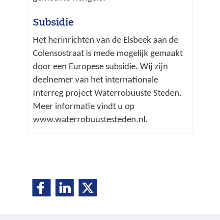
Subsidie
Het herinrichten van de Elsbeek aan de
Colensostraat is mede mogelijk gemaakt
door een Europese subsidie. Wij zijn
deelnemer van het internationale
Interreg project Waterrobuuste Steden.
Meer informatie vindt u op
(
www.waterrobuustesteden.nl
.
v
e
r
w
D
D
D
i
D
e
e
e
j
e
l
l
l
s