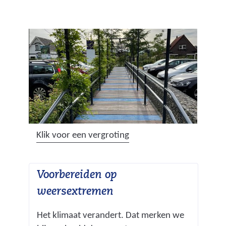
v
e
r
w
i
j
s
t
n
a
(
Klik voor een vergroting
a
a
r
f
e
Voorbereiden op
b
e
e
weersextremen
n
e
a
Het klimaat verandert. Dat merken we
l
n