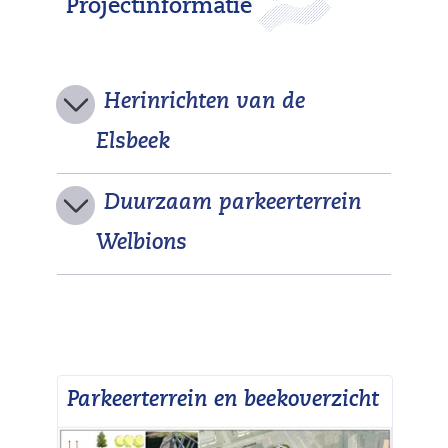
Projectinformatie
a
t
.
j
Herinrichten van de
p
Elsbeek
e
g
Duurzaam parkeerterrein
)
U
Welbions
i
t
k
Parkeerterrein en beekoverzicht
l
a