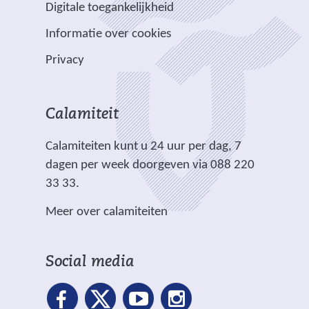
e
e
e
Digitale toegankelijkheid
r
r
n
w
w
)
e
p
Informatie over cookies
a
e
e
e
l
n
b
b
Privacy
n
i
d
s
s
a
c
e
i
i
n
h
r
t
t
Calamiteit
d
t
e
e
e
e
.
Calamiteiten kunt u 24 uur per dag, 7
w
)
)
r
dagen per week doorgeven via 088 220
e
e
33 33.
b
w
s
Meer over calamiteiten
e
i
b
t
s
e
Social media
i
)
t