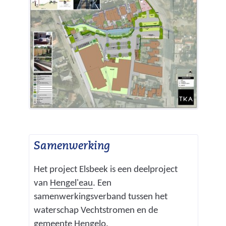
p
p
e
n
Samenwerking
Het project Elsbeek is een deelproject
van
Hengel'eau
. Een
samenwerkingsverband tussen het
waterschap Vechtstromen en de
gemeente Hengelo.