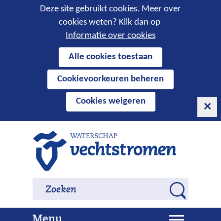
Cookies
Deze site gebruikt cookies. Meer over
cookies weten? Kllk dan op
toestaan?
Informatie over cookies
Hier
Alle cookies toestaan
kan
Cookievoorkeuren beheren
het
gebruik
Cookies weigeren
van
cookies
op
Ga
deze
naar
website
de
worden
inhoud
Zoeken
Zoeken
toegestaan
Z
of
o
geweigerd.
U
Menu