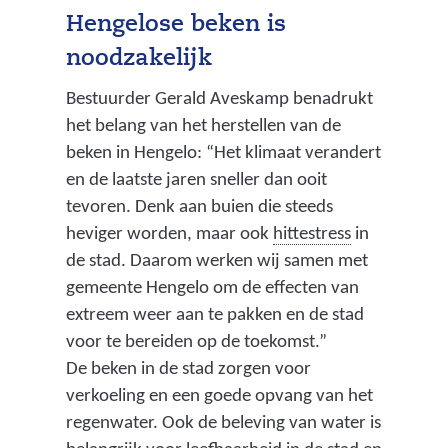
Hengelose beken is
noodzakelijk
Bestuurder Gerald Aveskamp benadrukt
het belang van het herstellen van de
beken in Hengelo: “Het klimaat verandert
en de laatste jaren sneller dan ooit
tevoren. Denk aan buien die steeds
(
heviger worden, maar ook
hittestress
in
p
de stad. Daarom werken wij samen met
r
gemeente Hengelo om de effecten van
o
extreem weer aan te pakken en de stad
b
voor te bereiden op de toekomst.”
l
De beken in de stad zorgen voor
e
verkoeling en een goede opvang van het
m
regenwater. Ook de beleving van water is