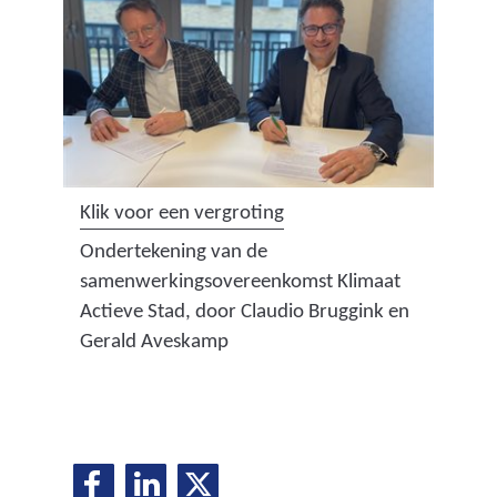
t
o
t
8
g
r
a
(
Klik voor een vergroting
d
a
Ondertekening van de
e
f
samenwerkingsovereenkomst Klimaat
n
b
Actieve Stad, door Claudio Bruggink en
m
e
Gerald Aveskamp
e
e
e
l
r
d
d
i
a
D
D
D
n
D