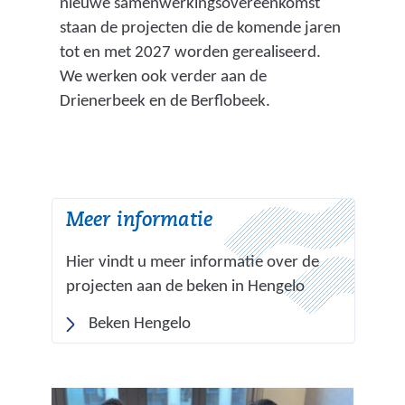
nieuwe samenwerkingsovereenkomst
a
n
staan de projecten die de komende jaren
n
)
tot en met 2027 worden gerealiseerd.
i
We werken ook verder aan de
n
Drienerbeek en de Berflobeek.
s
t
e
d
e
Meer informatie
n
o
Hier vindt u meer informatie over de
p
projecten aan de beken in Hengelo
l
Beken Hengelo
o
p
e
n