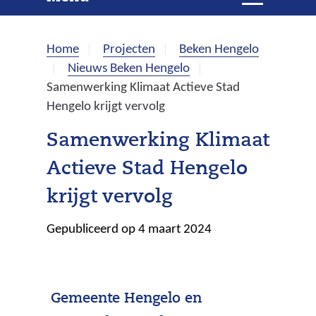
e
i
t
k
k
Home
Projecten
Beken Hengelo
l
e
Nieuws Beken Hengelo
a
Samenwerking Klimaat Actieve Stad
p
n
Hengelo krijgt vervolg
p
e
Samenwerking Klimaat
n
Actieve Stad Hengelo
krijgt vervolg
Gepubliceerd op 4 maart 2024
Gemeente Hengelo en