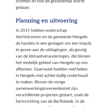
inzetten en hoe dit gezamenlijk wordt
i
e
gedaan.
n
v
b
o
Planning en uitvoering
e
l
r
In 2015 hebben waterschap
g
g
Vechtstromen en de gemeente Hengelo
v
i
de handen in een geslagen om een impuls
a
n
te geven aan de uitdagingen, als gevolg
n
g
van de klimaatveranderingen, die binnen
w
s
het stedelijk gebied van Hengelo op ons
a
g
afkomen. Daarnaast hadden veel beken
r
e
in Hengelo met achterstallig onderhoud
m
b
te maken. Binnen de vorige
t
i
samenwerkingsovereenkomst zijn
e
e
verschillende projecten gestart, zoals de
,
d
herinrichting van de Berflobeek. In de
k
e