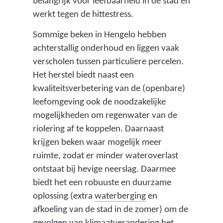
e
belangrijk voor leefbaarheid in de stad en
n
werkt tegen de hittestress.
d
Sommige beken in Hengelo hebben
i
achterstallig onderhoud en liggen vaak
e
verscholen tussen particuliere percelen.
o
Het herstel biedt naast een
n
kwaliteitsverbetering van de (openbare)
t
leefomgeving ook de noodzakelijke
s
mogelijkheden om regenwater van de
t
riolering af te koppelen. Daarnaast
a
krijgen beken waar mogelijk meer
a
ruimte, zodat er minder wateroverlast
n
ontstaat bij hevige neerslag. Daarmee
i
biedt het een robuuste en duurzame
n
(
oplossing (extra
waterberging
en
s
v
afkoeling van de stad in de zomer) om de
t
a