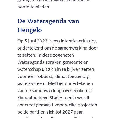
gevolgen van klimaatverandering het
e
s
hoofd te bieden.
d
t
e
h
De Wateragenda van
l
o
Hengelo
i
u
j
Op 5 juni 2023 is een intentieverklaring
d
k
ondertekend om de samenwerking door
e
g
te zetten. In deze zogeheten
n
e
Wateragenda spraken gemeente en
v
b
waterschap uit zich in te blijven zetten
a
i
voor een robuust, klimaatbestendig
n
e
watersysteem. Met het ondertekenen
w
d
van de samenwerkingsovereenkomst
a
a
Klimaat Actieve Stad Hengelo wordt
t
l
concreet gemaakt voor welke projecten
e
s
beide partijen zich tot 2027 gaan
r
g