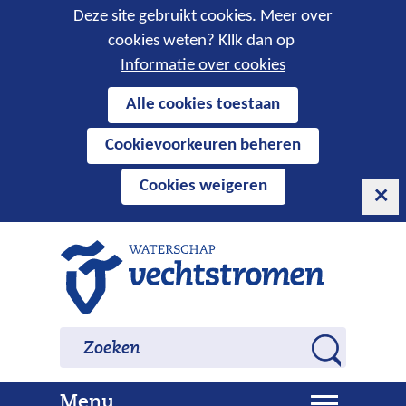
Cookies
Deze site gebruikt cookies. Meer over
cookies weten? Kllk dan op
toestaan?
Informatie over cookies
Hier
Alle cookies toestaan
kan
Cookievoorkeuren beheren
het
gebruik
Cookies weigeren
van
cookies
op
Ga
deze
naar
website
de
worden
inhoud
Zoeken
Zoeken
toegestaan
Z
of
o
geweigerd.
U
Menu