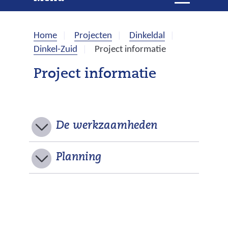
e
i
t
k
k
Home
Projecten
Dinkeldal
l
e
Dinkel-Zuid
Project informatie
a
p
n
Project informatie
p
e
n
De werkzaamheden
U
Planning
i
t
k