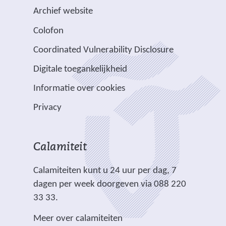
s
i
a
n
n
b
Archief website
t
j
a
d
d
s
Colofon
n
n
r
e
e
i
a
v
e
Coordinated Vulnerability Disclosure
r
r
t
a
e
e
e
e
e
Digitale toegankelijkheid
r
r
n
w
w
)
e
p
Informatie over cookies
a
e
e
e
l
n
b
b
Privacy
n
i
d
s
s
a
c
e
i
i
n
h
r
t
t
Calamiteit
d
t
e
e
e
e
.
Calamiteiten kunt u 24 uur per dag, 7
w
)
)
r
dagen per week doorgeven via 088 220
e
e
33 33.
b
w
s
Meer over calamiteiten
e