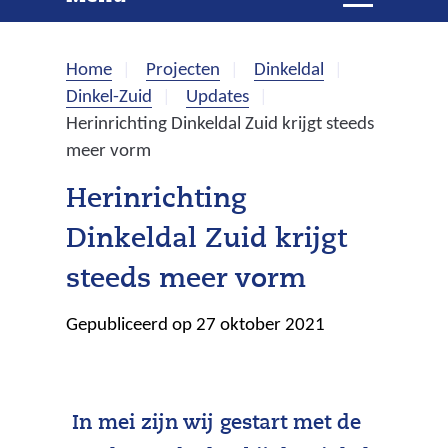
e
i
t
k
k
Home
Projecten
Dinkeldal
l
e
Dinkel-Zuid
Updates
a
Herinrichting Dinkeldal Zuid krijgt steeds
p
n
meer vorm
p
e
Herinrichting
n
Dinkeldal Zuid krijgt
steeds meer vorm
Gepubliceerd op 27 oktober 2021
In mei zijn wij gestart met de