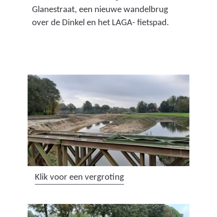
Glanestraat, een nieuwe wandelbrug
over de Dinkel en het LAGA- fietspad.
(
Klik voor een vergroting
a
f
b