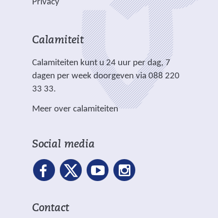
Privacy
n
i
d
s
s
a
c
e
i
i
n
h
r
t
t
Calamiteit
d
t
e
e
e
e
.
Calamiteiten kunt u 24 uur per dag, 7
w
)
)
r
dagen per week doorgeven via 088 220
e
e
33 33.
b
w
s
Meer over calamiteiten
e
i
b
t
s
e
Social media
i
)
t
e
)
Contact