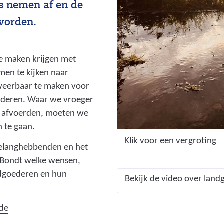
ls nemen af en de
worden.
te maken krijgen met
men te kijken naar
eerbaar te maken voor
nderen. Waar we vroeger
k afvoerden, moeten we
 te gaan.
(
Klik voor een vergroting
belanghebbenden en het
a
 Bondt welke wensen,
f
ndgoederen en hun
Bekijk de
video over land
b
e
e
ede
l