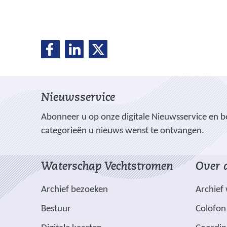
D
D
D
D
e
e
e
e
l
l
l
e
e
e
l
Nieuwsservice
n
n
n
o
o
o
e
Abonneer u op onze digitale Nieuwsservice en be
p
p
p
categorieën u nieuws wenst te ontvangen.
n
F
L
X
(
a
i
Waterschap Vechtstromen
Over d
v
c
n
e
e
k
Archief bezoeken
Archief
r
b
e
w
Bestuur
Colofon
o
d
i
o
I