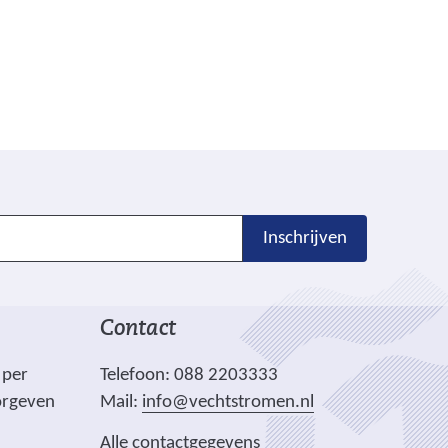
w
i
j
s
t
n
a
a
r
Inschrijven
e
e
n
Contact
a
n
 per
Telefoon: 088 2203333
d
orgeven
Mail:
info@vechtstromen.nl
e
Alle contactgegevens