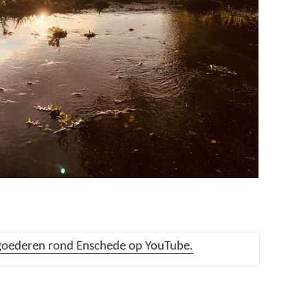
(
goederen rond Enschede op YouTube.
v
e
r