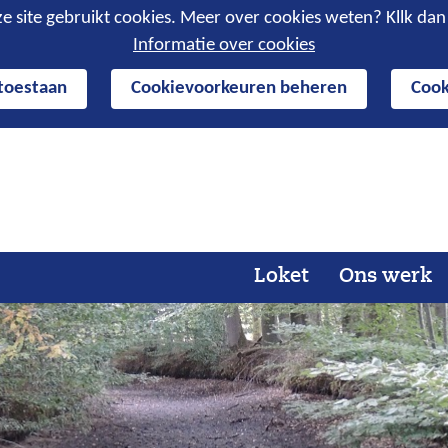
e site gebruikt cookies. Meer over cookies weten? Kllk da
Informatie over cookies
 toestaan
Cookievoorkeuren beheren
Cook
Ga
naar
de
inhoud
Loket
Ons werk