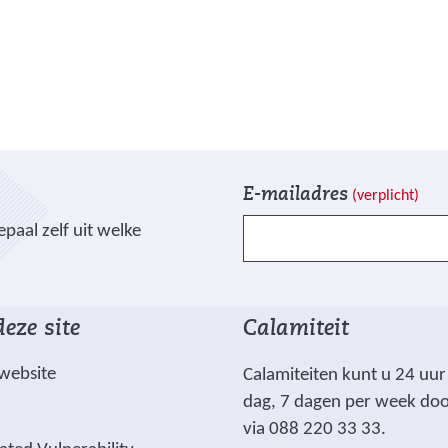
d
i
n
g
:
l
V
I
a
E-mailadres
(verplicht)
e
n
n
paal zelf uit welke
l
s
d
d
c
g
e
h
o
n
r
e
eze site
Calamiteit
g
i
d
e
j
_
 website
Calamiteiten kunt u 24 uur
m
v
d
dag, 7 dagen per week do
a
e
e
via 088 220 33 33.